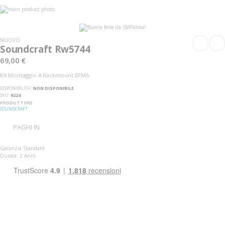
Vai
alla
Vai
fine
all'inizio
della
della
galleria
galleria
NUOVO
di
di
Soundcraft Rw5744
immagini
immagini
69,00 €
Kit Montaggio A Rackmount EPM6
DISPONIBILITA':
NON DISPONIBILE
SKU
9224
PRODUTTORE
SOUNDCRAFT
PAGHI IN
Garanzia Standard
Durata: 2 Anni