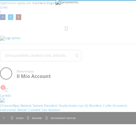
Spedizione rapida con
Corriere Espresso!
Links
|
Toggle
Nav
Benvenuto
Il Mio Account
0
Cart
Carrello
Chitarre/Bassi
Batterie
Tastiere
Pianoforti
Studio
Audio
Luci
DJ
Microfoni
Cuffie
Strumenti
tradizionali
Metodi
Custodie
Cavi
Accessori
AUDIO
RICAMBI
SOUNDCRAFT RW5744