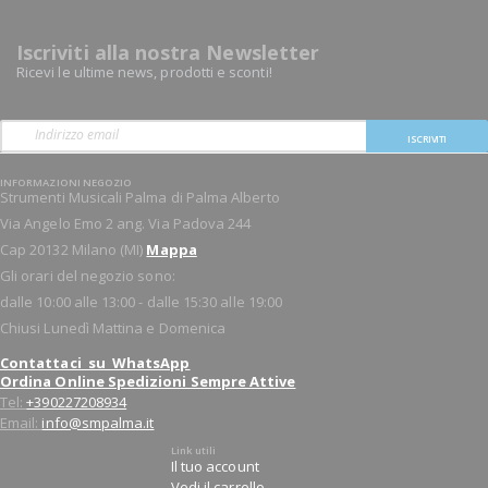
Iscriviti alla nostra Newsletter
Ricevi le ultime news, prodotti e sconti!
ISCRIVITI
INFORMAZIONI NEGOZIO
Strumenti Musicali Palma di Palma Alberto
Via Angelo Emo 2 ang. Via Padova 244
Cap 20132 Milano (MI)
Mappa
Gli orari del negozio sono:
dalle 10:00 alle 13:00 - dalle 15:30 alle 19:00
Chiusi Lunedì Mattina e Domenica
Contattaci su WhatsApp
Ordina Online Spedizioni Sempre Attive
Tel:
+390227208934
Email:
info@smpalma.it
Link utili
Il tuo account
Vedi il carrello