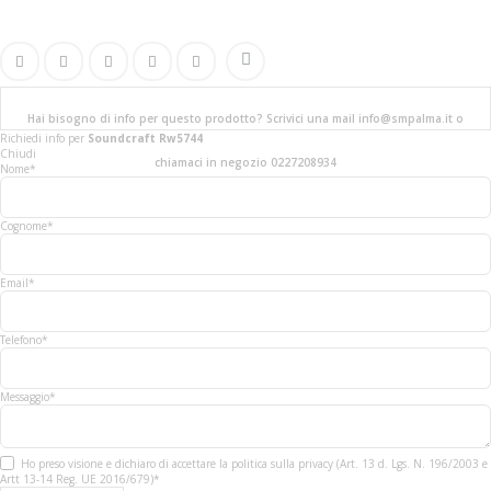
Hai bisogno di info per questo prodotto? Scrivici una mail info@smpalma.it o
Richiedi info
per
Soundcraft Rw5744
Chiudi
chiamaci in negozio 0227208934
Nome*
Cognome*
Email*
Telefono*
Messaggio*
Ho preso visione e dichiaro di accettare la politica sulla privacy (Art. 13 d. Lgs. N. 196/2003 e
Artt 13-14 Reg. UE 2016/679)*