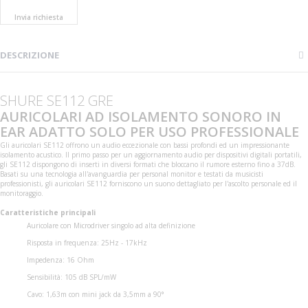
Invia richiesta
DESCRIZIONE
SHURE SE112 GRE
AURICOLARI AD ISOLAMENTO SONORO IN
EAR ADATTO SOLO PER USO PROFESSIONALE
Gli auricolari SE112 offrono un audio eccezionale con bassi profondi ed un impressionante
isolamento acustico. Il primo passo per un aggiornamento audio per dispositivi digitali portatili,
gli SE112 dispongono di inserti in diversi formati che bloccano il rumore esterno fino a 37dB.
Basati su una tecnologia all'avanguardia per personal monitor e testati da musicisti
professionisti, gli auricolari SE112 forniscono un suono dettagliato per l'ascolto personale ed il
monitoraggio.
Caratteristiche principali
Auricolare con Microdriver singolo ad alta definizione
Risposta in frequenza: 25Hz - 17kHz
Impedenza: 16 Ohm
Sensibilità: 105 dB SPL/mW
Cavo: 1,63m con mini jack da 3,5mm a 90°