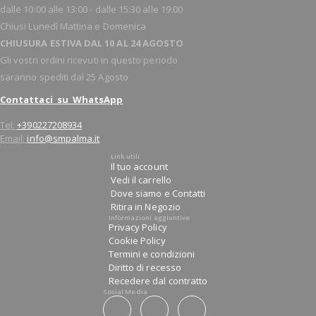
dalle 10:00 alle 13:00 - dalle 15:30 alle 19:00
Chiusi Lunedì Mattina e Domenica
CHIUSURA ESTIVA DAL 10 AL 24 AGOSTO
Gli vostri ordini ricevuti in questo periodo
saranno spediti dal 25 Agosto
Contattaci su WhatsApp
Tel:
+390227208934
Email:
info@smpalma.it
Link utili
Il tuo account
Vedi il carrello
Dove siamo e Contatti
Ritira in Negozio
Informazioni aggiuntive
Privacy Policy
Cookie Policy
Termini e condizioni
Diritto di recesso
Recedere dal contratto
Social Media