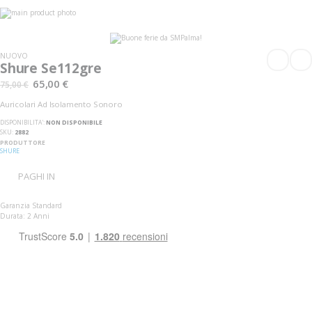
Vai
alla
Vai
fine
all'inizio
della
della
galleria
galleria
NUOVO
di
di
Shure Se112gre
immagini
immagini
65,00 €
75,00 €
Auricolari Ad Isolamento Sonoro
DISPONIBILITA':
NON DISPONIBILE
SKU
2882
PRODUTTORE
SHURE
PAGHI IN
Garanzia Standard
Durata: 2 Anni