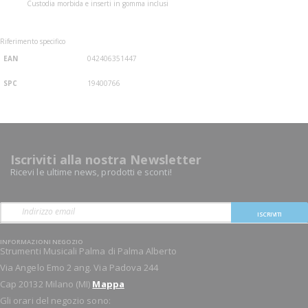
Custodia morbida e inserti in gomma inclusi
Riferimento specifico
EAN
042406351447
SPC
19400766
Iscriviti alla nostra Newsletter
Ricevi le ultime news, prodotti e sconti!
ISCRIVITI
INFORMAZIONI NEGOZIO
Strumenti Musicali Palma di Palma Alberto
Via Angelo Emo 2 ang. Via Padova 244
Cap 20132 Milano (MI)
Mappa
Gli orari del negozio sono: