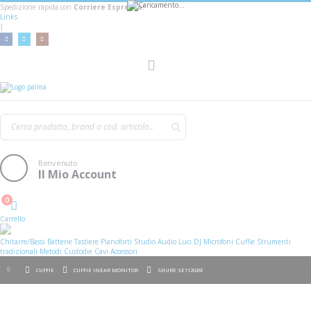
Spedizione rapida con
Corriere Espresso!
Links
|
Toggle
Nav
Benvenuto
Il Mio Account
0
Cart
Carrello
Chitarre/Bassi
Batterie
Tastiere
Pianoforti
Studio
Audio
Luci
DJ
Microfoni
Cuffie
Strumenti
tradizionali
Metodi
Custodie
Cavi
Accessori
CUFFIE
CUFFIE INEAR MONITOR
SHURE SE112GRE