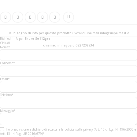
Hai bisogno di info per questo prodotto? Scrivici una mail info@smpalma.it o
Richiedi info
per
Shure Se112gre
Chiudi
chiamaci in negozio 0227208934
Nome*
Cognome*
Email*
Telefono*
Messaggio*
Ho preso visione e dichiaro di accettare la politica sulla privacy (Art. 13 d. Lgs. N. 196/2003 e
Artt 13-14 Reg. UE 2016/679)*