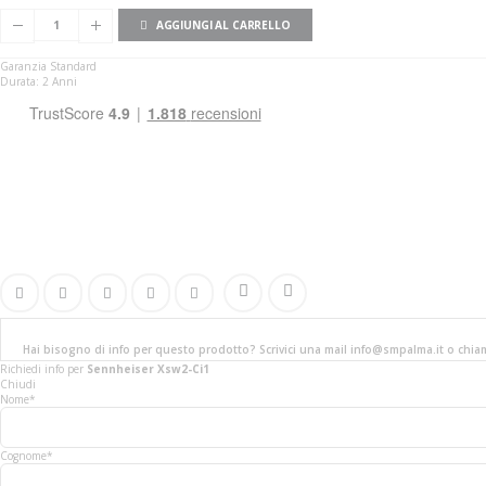
AGGIUNGI AL CARRELLO
Garanzia Standard
Durata: 2 Anni
Hai bisogno di info per questo prodotto? Scrivici una mail info@smpalma.it o chi
Richiedi info
per
Sennheiser Xsw2-Ci1
Chiudi
Nome*
Cognome*