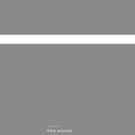
Link utili
Il tuo account