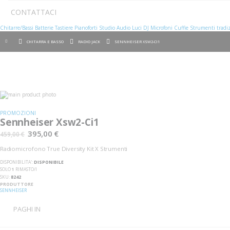
CONTATTACI
Chitarre/Bassi
Batterie
Tastiere
Pianoforti
Studio
Audio
Luci
DJ
Microfoni
Cuffie
Strumenti tradiz
CHITARRA E BASSO
RADIO JACK
SENNHEISER XSW2-CI1
Vai
alla
Vai
fine
all'inizio
PROMOZIONI
della
della
Sennheiser Xsw2-Ci1
galleria
galleria
di
di
395,00 €
459,00 €
immagini
immagini
Radiomicrofono True Diversity Kit X Strumenti
DISPONIBILITA':
DISPONIBILE
SOLO
1
RIMASTO/I
SKU
8242
PRODUTTORE
SENNHEISER
PAGHI IN