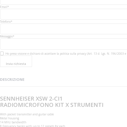
Email*
Telefono*
Messaggio*
Ho preso visione e dichiaro di accettare la politica sulla privacy (Art. 13 d. Lgs. N. 196/200
Invia richiesta
DESCRIZIONE
SENNHEISER XSW 2-CI1
RADIOMICROFONO KIT X STRUMENTI
With pocket transmitter and guitar cable
Metal housing
14 MHz bandwidth
8 Frequency banks with up to 12 presets for each