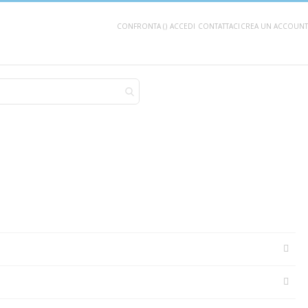
CONFRONTA (
)
ACCEDI
CONTATTACI
CREA UN ACCOUNT
AGGIUNGI AL CARRELLO