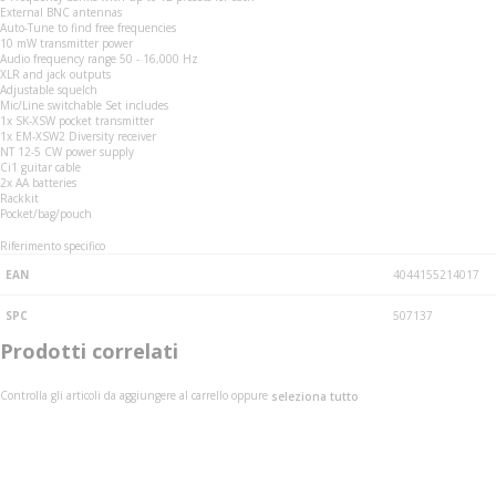
External BNC antennas
Auto-Tune to find free frequencies
10 mW transmitter power
Audio frequency range 50 - 16,000 Hz
XLR and jack outputs
Adjustable squelch
Mic/Line switchable Set includes
1x SK-XSW pocket transmitter
1x EM-XSW2 Diversity receiver
NT 12-5 CW power supply
Ci1 guitar cable
2x AA batteries
Rackkit
Pocket/bag/pouch
Riferimento specifico
EAN
4044155214017
SPC
507137
Prodotti correlati
Controlla gli articoli da aggiungere al carrello oppure
seleziona tutto