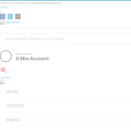
Spedizione rapida con
Corriere Espresso!
Links
|
Sennheiser Xsw2-Ci1
Benvenuto
Il Mio Account
0
Cart
Carrello
HOME
OFFERTE
BRAND