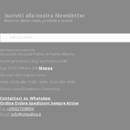
Iscriviti alla nostra Newsletter
Ricevi le ultime news, prodotti e sconti!
INFORMAZIONI NEGOZIO
Strumenti Musicali Palma di Palma Alberto
Via Angelo Emo 2 ang. Via Padova 244
Cap 20132 Milano (MI)
Mappa
Gli orari del negozio sono:
dalle 10:00 alle 13:00 - dalle 15:30 alle 19:00
Chiusi Lunedì Mattina e Domenica
Contattaci su WhatsApp
Ordina Online Spedizioni Sempre Attive
Tel:
+390227208934
Email:
info@smpalma.it