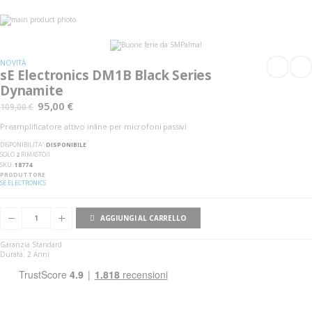
Vai
alla
Vai
fine
all'inizio
della
della
galleria
galleria
NOVITÀ
di
di
sE Electronics DM1B Black Series
immagini
immagini
Dynamite
95,00 €
109,00 €
Preamplificatore attivo inline per microfoni passivi
DISPONIBILITA':
DISPONIBILE
SOLO
2
RIMASTO/I
SKU
18774
PRODUTTORE
SE ELECTRONICS
AGGIUNGI AL CARRELLO
Garanzia Standard
Durata: 2 Anni