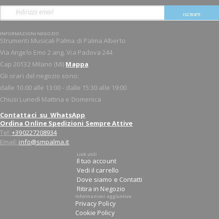
ISCRIVITI
INFORMAZIONI NEGOZIO
Strumenti Musicali Palma di Palma Alberto
Via Angelo Emo 2 ang. Via Padova 244
Cap 20132 Milano (MI)
Mappa
Gli orari del negozio sono:
dalle 10:00 alle 13:00 - dalle 15:30 alle 19:00
Chiusi Lunedì Mattina e Domenica
Contattaci su WhatsApp
Ordina Online Spedizioni Sempre Attive
Tel:
+390227208934
Email:
info@smpalma.it
Link utili
Il tuo account
Vedi il carrello
Dove siamo e Contatti
Ritira in Negozio
Informazioni aggiuntive
Privacy Policy
Cookie Policy