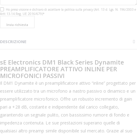
Ho preso visione e dichiaro di accettare la politica sulla privacy (Art. 13 d. Lgs. N. 196/2003 e
Artt 13-14 Reg. UE 2016/679)*
Invia richiesta
DESCRIZIONE
sE Electronics DM1 Black Series Dynamite
PREAMPLIFICATORE ATTIVO INLINE PER
MICROFONICI PASSIVI
Il DM1 Dynamite è un preamplificatore attivo “inline” progettato per
essere utilizzato tra un microfono a nastro passivo o dinamico e un
preamplificatore microfonico. Offre un robusto incremento di gain
pari a +28 dB, costante e indipendente dal carico collegato,
garantendo un segnale pulito, con bassissimo rumore di fondo e
impedenza contenuta. Le sue prestazioni superano quelle di
qualsiasi altro preamp simile disponibile sul mercato. Grazie al suo