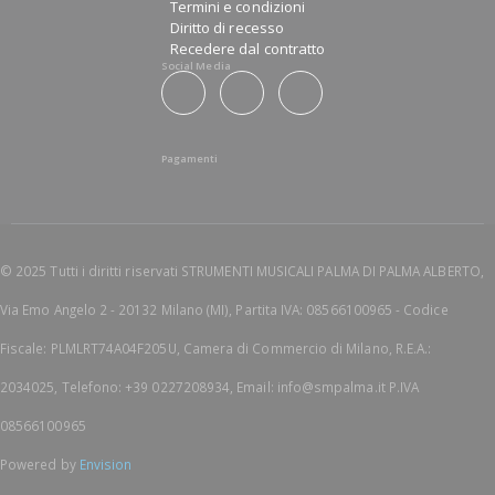
Termini e condizioni
Diritto di recesso
Recedere dal contratto
Social Media
Pagamenti
© 2025 Tutti i diritti riservati STRUMENTI MUSICALI PALMA DI PALMA ALBERTO,
Via Emo Angelo 2 - 20132 Milano (MI), Partita IVA: 08566100965 - Codice
Fiscale: PLMLRT74A04F205U, Camera di Commercio di Milano, R.E.A.:
2034025, Telefono: +39 0227208934, Email: info@smpalma.it P.IVA
08566100965
Powered by
Envision