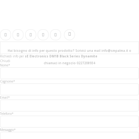
Hai bisogno di info per questo prodotto? Scrivici una mail info@smpalma.it o
Richiedi info
per
sE Electronics DM1B Black Series Dynamite
Chiudi
chiamaci in negozio 0227208934
Nome*
Cognome*
Email*
Telefono*
Messaggio*