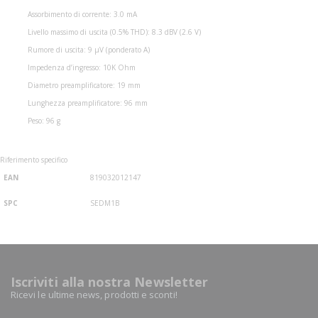
Assorbimento di corrente: 3.0 mA
Livello massimo di uscita (0.5% THD): 8.3 dBV (2.6 V)
Rumore di uscita: 9 µV (ponderato A)
Impedenza d’ingresso: 10K Ohm
Diametro preamplificatore: 19 mm
Lunghezza preamplificatore: 96 mm
Peso: 96 g
Riferimento specifico
EAN
819032012147
SPC
SEDM1B
Iscriviti alla nostra Newsletter
Ricevi le ultime news, prodotti e sconti!