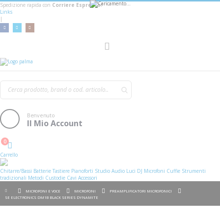
Spedizione rapida con
Corriere Espresso!
Links
|
AGGIUNGI AL CARRELLO
Toggle
Nav
Benvenuto
Il Mio Account
0
Cart
Carrello
Chitarre/Bassi
Batterie
Tastiere
Pianoforti
Studio
Audio
Luci
DJ
Microfoni
Cuffie
Strumenti
tradizionali
Metodi
Custodie
Cavi
Accessori
MICROFONI E VOCE
MICROFONI
PREAMPLIFICATORI MICROFONICI
SE ELECTRONICS DM1B BLACK SERIES DYNAMITE