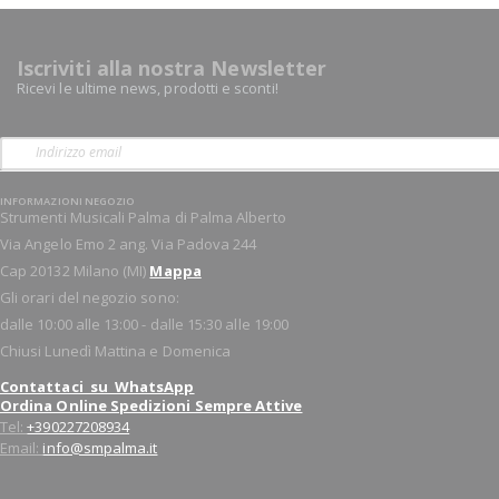
Iscriviti alla nostra Newsletter
Ricevi le ultime news, prodotti e sconti!
INFORMAZIONI NEGOZIO
Strumenti Musicali Palma di Palma Alberto
Via Angelo Emo 2 ang. Via Padova 244
Cap 20132 Milano (MI)
Mappa
Gli orari del negozio sono:
dalle 10:00 alle 13:00 - dalle 15:30 alle 19:00
Chiusi Lunedì Mattina e Domenica
Contattaci su WhatsApp
Ordina Online Spedizioni Sempre Attive
Tel:
+390227208934
Email:
info@smpalma.it