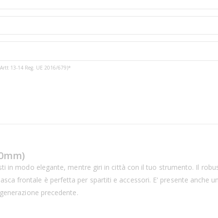
3 e Artt 13-14 Reg. UE 2016/679)*
50mm)
ti in modo elegante, mentre giri in città con il tuo strumento. Il rob
a frontale è perfetta per spartiti e accessori. E' presente anche un
a generazione precedente.