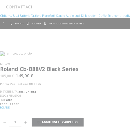
CONTATTACI
Chitarre/Bassi
Batterie
Tastiere
Pianoforti
Studio
Audio
Luci
DJ
Microfoni
Cuffie
Strumenti tradiz
BRAND
ROLAND
ROLAND CB-B88V2 BLACK SERIES
Vai
alla
Vai
fine
all'inizio
NUOVO
della
della
Roland Cb-B88V2 Black Series
galleria
galleria
di
di
149,00 €
185,00 €
immagini
immagini
Borsa Per Tastiera 88 Tasti
DISPONIBILITA':
DISPONIBILE
SOLO
3
RIMASTO/I
SKU
6982
PRODUTTORE
ROLAND
AGGIUNGI AL CARRELLO