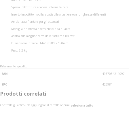
Robusti materiali esterni
Spessa imbottitura e fodera interna felpata
Inserto imbottito mobile, adattabile a tastiere con lunghezze differenti
Ampia tasca frontale per gli accessori
Maniglia rinforzata e cerniere di alta qualità
Adatta alla maggior parte delle tastiere a 88 tasti
Dimensioni interne: 1440 x 380 x 150mm
Peso: 2.2 kg
Riferimento specifico
EAN
4957054211097
SPC
423981
Prodotti correlati
Controlla gli articoli da aggiungere al carrello oppure
seleziona tutto