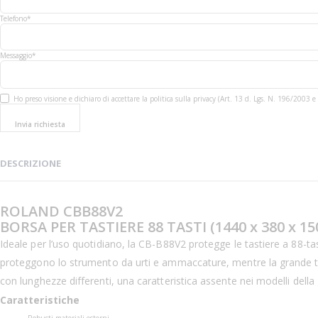
Telefono*
Messaggio*
Ho preso visione e dichiaro di accettare la politica sulla privacy (Art. 13 d. Lgs. N. 196/200
Invia richiesta
DESCRIZIONE
ROLAND CBB88V2
BORSA PER TASTIERE 88 TASTI (1440 x 380 x 1
Ideale per l’uso quotidiano, la CB-B88V2 protegge le tastiere a 88-tas
proteggono lo strumento da urti e ammaccature, mentre la grande tasc
con lunghezze differenti, una caratteristica assente nei modelli dell
Caratteristiche