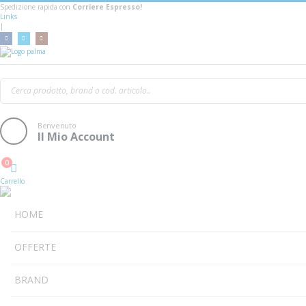
Spedizione rapida con
Corriere Espresso!
Links
|
Roland Cb-B88V2 Black Series
Benvenuto
Il Mio Account
0
Cart
Carrello
HOME
OFFERTE
BRAND