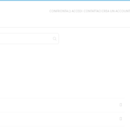
CONFRONTA (
)
ACCEDI
CONTATTACI
CREA UN ACCOUNT
AGGIUNGI AL CARRELLO