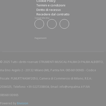
Cookie Policy
Termini e condizioni
Diritto di recesso
Recedere dal contratto
Social Media
Pagamenti
© 2025 Tutti i diritti riservati STRUMENTI MUSICALI PALMA DI PALMA ALBERTO,
Via Emo Angelo 2 - 20132 Milano (MI), Partita IVA: 08566100965 - Codice
Fiscale: PLMLRT74A04F205U, Camera di Commercio di Milano, R.E.A.:
2034025, Telefono: +39 0227208934, Email: info@smpalma.it P.IVA
08566100965
Powered by
Envision