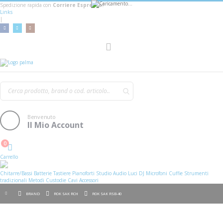
Spedizione rapida con
Corriere Espresso!
Links
|
AGGIUNGI AL CARRELLO
Toggle
Nav
Benvenuto
Il Mio Account
0
Cart
Carrello
Chitarre/Bassi
Batterie
Tastiere
Pianoforti
Studio
Audio
Luci
DJ
Microfoni
Cuffie
Strumenti
tradizionali
Metodi
Custodie
Cavi
Accessori
BRAND
ROK SAK RCH
ROK SAK RSB-40