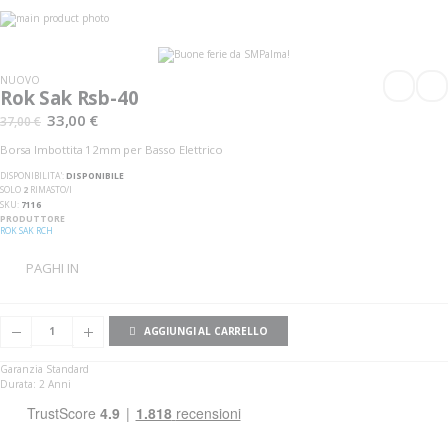
Vai
alla
Vai
fine
all'inizio
della
della
galleria
galleria
NUOVO
di
di
Rok Sak Rsb-40
immagini
immagini
33,00 €
37,00 €
Borsa Imbottita 12mm per Basso Elettrico
DISPONIBILITA':
DISPONIBILE
SOLO
2
RIMASTO/I
SKU
7116
PRODUTTORE
ROK SAK RCH
PAGHI IN
AGGIUNGI AL CARRELLO
Garanzia Standard
Durata: 2 Anni