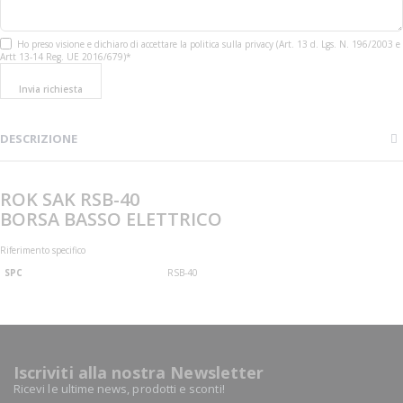
Ho preso visione e dichiaro di accettare la politica sulla privacy (Art. 13 d. Lgs. N. 196/2003 e
Artt 13-14 Reg. UE 2016/679)*
Invia richiesta
DESCRIZIONE
ROK SAK RSB-40
BORSA BASSO ELETTRICO
Riferimento specifico
SPC
RSB-40
Iscriviti alla nostra Newsletter
Ricevi le ultime news, prodotti e sconti!