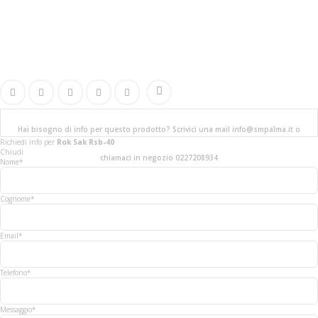
Hai bisogno di info per questo prodotto? Scrivici una mail info@smpalma.it o
Richiedi info
per
Rok Sak Rsb-40
Chiudi
chiamaci in negozio 0227208934
Nome*
Cognome*
Email*
Telefono*
Messaggio*