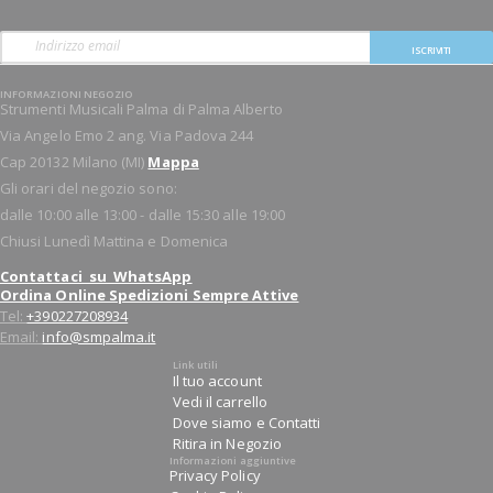
ISCRIVITI
INFORMAZIONI NEGOZIO
Strumenti Musicali Palma di Palma Alberto
Via Angelo Emo 2 ang. Via Padova 244
Cap 20132 Milano (MI)
Mappa
Gli orari del negozio sono:
dalle 10:00 alle 13:00 - dalle 15:30 alle 19:00
Chiusi Lunedì Mattina e Domenica
Contattaci su WhatsApp
Ordina Online Spedizioni Sempre Attive
Tel:
+390227208934
Email:
info@smpalma.it
Link utili
Il tuo account
Vedi il carrello
Dove siamo e Contatti
Ritira in Negozio
Informazioni aggiuntive
Privacy Policy