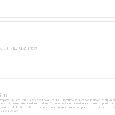
3 e Artt 13-14 Reg. UE 2016/679)*
3 m
mpatto 810 mm (2' 8"), si estende fino a 3 m (10'). Progettato per l'uso con microfoni shotgun pr
ensioni, peso e materiale di costruzione. Ognuna delle cinque sezioni del palo è composta compl
ismo twist-lock. RØDE offre clip per cavi boom pole come accessorio opzionale, tuttavia il nuovo 
lazione dei cavi.