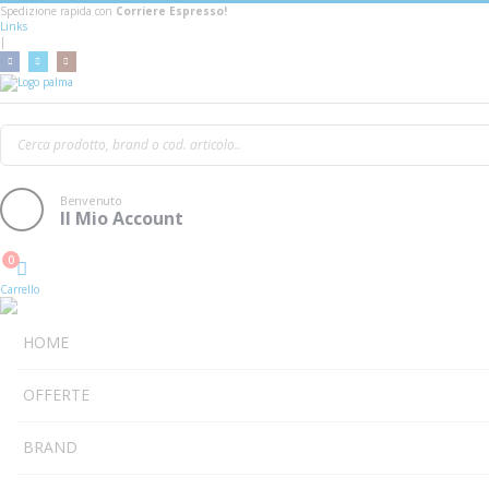
Spedizione rapida con
Corriere Espresso!
Links
|
Rode Boompole PRO
Benvenuto
Il Mio Account
0
Cart
Carrello
HOME
OFFERTE
BRAND