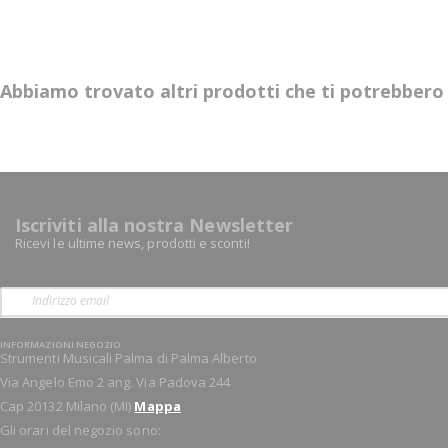
Abbiamo trovato altri prodotti che ti potrebbero 
Iscriviti alla nostra Newsletter
Ricevi le ultime news, prodotti e sconti!
INFORMAZIONI NEGOZIO
Strumenti Musicali Palma di Palma Alberto
Via Angelo Emo 2 ang. Via Padova 244
Cap 20132 Milano (MI)
Mappa
Gli orari del negozio sono: