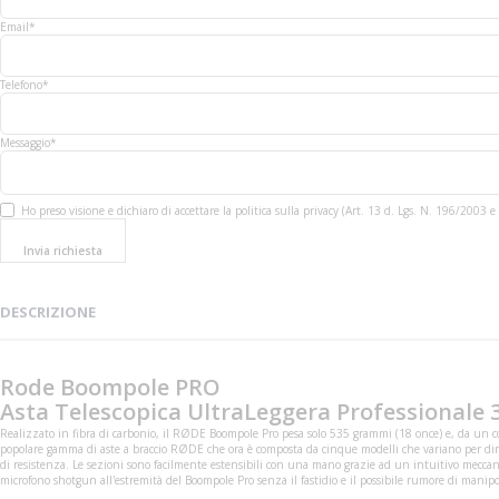
Email*
Telefono*
Messaggio*
Ho preso visione e dichiaro di accettare la politica sulla privacy (Art. 13 d. Lgs. N. 196/200
Invia richiesta
DESCRIZIONE
Rode Boompole PRO
Asta Telescopica UltraLeggera Professionale 
Realizzato in fibra di carbonio, il RØDE Boompole Pro pesa solo 535 grammi (18 once) e, da un co
popolare gamma di aste a braccio RØDE che ora è composta da cinque modelli che variano per dim
di resistenza. Le sezioni sono facilmente estensibili con una mano grazie ad un intuitivo meccan
microfono shotgun all'estremità del Boompole Pro senza il fastidio e il possibile rumore di manipo