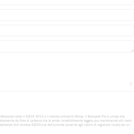
ofessionali come il RØDE NTG3 e il sistema antivento Blimp, il Boompole Pro si unisce alla
etamente da fibra di carbonio che la rende incredibilmente leggera pur mantenendo alti livelli
adattatore XLR wireless RØDELink dell'azienda consente agli utenti di registrare l'audio da un