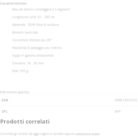
Caratteristiche:
Asta del braccio ultraleggera a 5 segmenti
Lunghezza utile: 81 - 300 cm
Materiale: 100% fibra di carbonio
Morsetti twist-lock
Connettore filettato da 3/8"
Possibilità di passaggio cavi interno
Tappo in gomma all'estremità
Diametro: 16 - 30 mm
Peso: 535 g
Riferimento specifico
EAN
698813004355
SPC
BPP
Prodotti correlati
Controlla gli articoli da aggiungere al carrello oppure
seleziona tutto