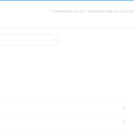
CONFRONTA (
)
ACCEDI
CONTATTACI
CREA UN ACCOUNT
AGGIUNGI AL CARRELLO