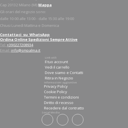
Cap 20132 Milano (MI)
Mappa
Gli orari del negozio sono:
dalle 10:00 alle 13:00 - dalle 15:30 alle 19:00
Chiusi Lunedì Mattina e Domenica
Contattaci su WhatsApp
Ordina Online Spedizioni Sempre Attive
Tel:
+390227208934
Email:
info@smpalma.it
Link utili
Il tuo account
Vedi il carrello
Dove siamo e Contatti
Ritira in Negozio
Informazioni aggiuntive
Privacy Policy
Cookie Policy
Termini e condizioni
Diritto di recesso
Recedere dal contratto
Social Media