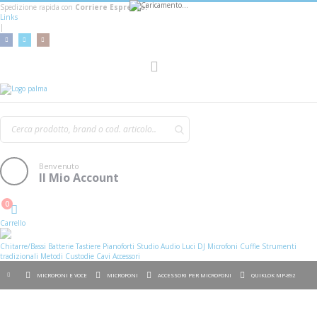
Spedizione rapida con
Corriere Espresso!
Links
|
AGGIUNGI AL CARRELLO
Toggle
Nav
Benvenuto
Il Mio Account
0
Cart
Carrello
Chitarre/Bassi
Batterie
Tastiere
Pianoforti
Studio
Audio
Luci
DJ
Microfoni
Cuffie
Strumenti
tradizionali
Metodi
Custodie
Cavi
Accessori
MICROFONI E VOCE
MICROFONI
ACCESSORI PER MICROFONI
QUIKLOK MP-892