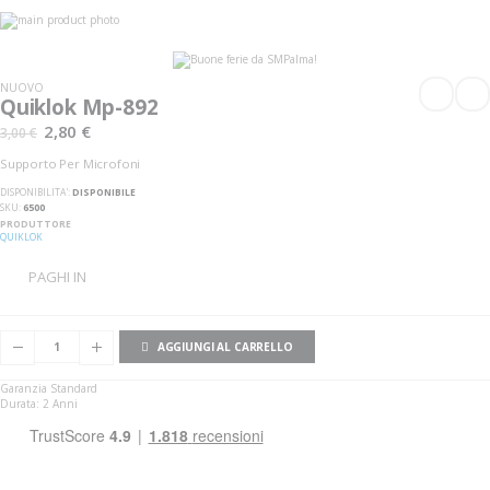
Vai
alla
Vai
fine
all'inizio
della
della
galleria
galleria
NUOVO
di
di
Quiklok Mp-892
immagini
immagini
2,80 €
3,00 €
Supporto Per Microfoni
DISPONIBILITA':
DISPONIBILE
SKU
6500
PRODUTTORE
QUIKLOK
PAGHI IN
AGGIUNGI AL CARRELLO
Garanzia Standard
Durata: 2 Anni