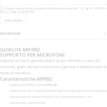
Ho preso visione e dichiaro di accettare la politica sulla privacy (Art. 13 d. Lgs. N. 196/2003 e
Artt 13-14 Reg. UE 2016/679)*
Invia richiesta
DESCRIZIONE
QUIKLOK MP/892
SUPPORTO PER MICROFONI
Supporto piccolo in gomma adatto sia per microfoni a cavo che
senza filo, grazie alla sua costruzione in gomma si addatta a tutte le
forme di microfono.
Caratteristiche MP892
Supporto per Microfono universale
Piccolo
Supporto a clip fisso in materiale flessibile, adatto a microfoni panoramici a condensatore
Clip rastremata con diametro frontale 23 mm e diametro posteriore 21 mm
Clip realizzata in gomma elastica