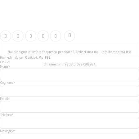
Hai bisogno di info per questo prodotto? Scrivici una mail info@smpalma.it o
Richiedi info
per
Quiklok Mp-892
Chiudi
chiamaci in negozio 0227208934
Nome*
Cognome*
Email*
Telefono*
Messaggio*