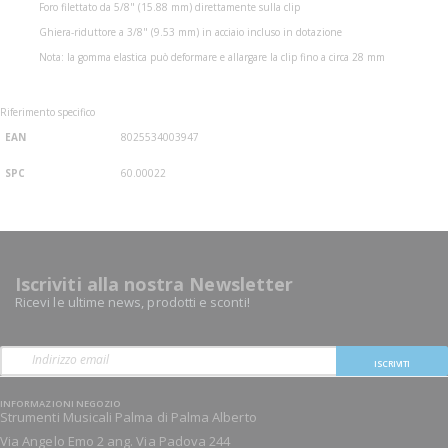
Foro filettato da 5/8" (15.88 mm) direttamente sulla clip
Ghiera-riduttore a 3/8" (9.53 mm) in acciaio incluso in dotazione
Nota: la gomma elastica può deformare e allargare la clip fino a circa 28 mm
Riferimento specifico
EAN
8025534003947
SPC
60.00022
Iscriviti alla nostra Newsletter
Ricevi le ultime news, prodotti e sconti!
ISCRIVITI
INFORMAZIONI NEGOZIO
Strumenti Musicali Palma di Palma Alberto
Via Angelo Emo 2 ang. Via Padova 244