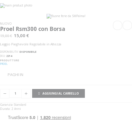
Vai
alla
Vai
fine
all'inizio
della
della
galleria
galleria
NUOVO
di
di
Proel Rsm300 con Borsa
immagini
immagini
15,00 €
19,00 €
Leggio Pieghevole Regolabile in Altezza
DISPONIBILITA':
DISPONIBILE
SKU
2214
PRODUTTORE
PROEL
PAGHI IN
AGGIUNGI AL CARRELLO
Garanzia Standard
Durata: 2 Anni