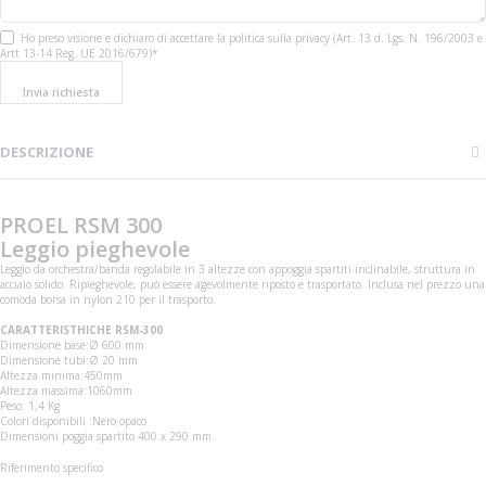
Ho preso visione e dichiaro di accettare la politica sulla privacy (Art. 13 d. Lgs. N. 196/2003 e
Artt 13-14 Reg. UE 2016/679)*
Invia richiesta
DESCRIZIONE
PROEL RSM 300
Leggio pieghevole
Leggìo da orchestra/banda regolabile in 3 altezze con appoggia spartiti inclinabile, struttura in
acciaio solido. Ripieghevole, può essere agevolmente riposto e trasportato. Inclusa nel prezzo una
comoda borsa in nylon 210 per il trasporto.
CARATTERISTHICHE RSM-300
Dimensione base:Ø 600 mm
Dimensione tubi:Ø 20 mm
Altezza minima:450mm
Altezza massima:1060mm
Peso: 1,4 Kg
Colori disponibili :Nero opaco
Dimensioni poggia spartito 400 x 290 mm.
Riferimento specifico