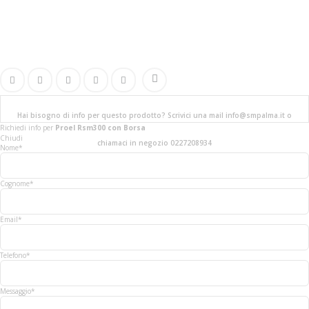
Hai bisogno di info per questo prodotto? Scrivici una mail info@smpalma.it o
Richiedi info
per
Proel Rsm300 con Borsa
Chiudi
chiamaci in negozio 0227208934
Nome*
Cognome*
Email*
Telefono*
Messaggio*