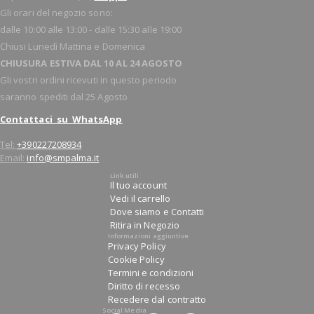
Gli orari del negozio sono:
dalle 10:00 alle 13:00 - dalle 15:30 alle 19:00
Chiusi Lunedì Mattina e Domenica
CHIUSURA ESTIVA DAL 10 AL 24 AGOSTO
Gli vostri ordini ricevuti in questo periodo
saranno spediti dal 25 Agosto
Contattaci su WhatsApp
Tel:
+390227208934
Email:
info@smpalma.it
Link utili
Il tuo account
Vedi il carrello
Dove siamo e Contatti
Ritira in Negozio
Informazioni aggiuntive
Privacy Policy
Cookie Policy
Termini e condizioni
Diritto di recesso
Recedere dal contratto
Social Media