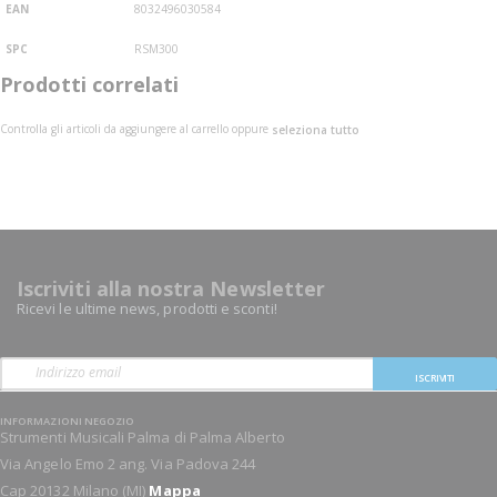
EAN
8032496030584
SPC
RSM300
Prodotti correlati
Controlla gli articoli da aggiungere al carrello oppure
seleziona tutto
Iscriviti alla nostra Newsletter
Ricevi le ultime news, prodotti e sconti!
ISCRIVITI
INFORMAZIONI NEGOZIO
Strumenti Musicali Palma di Palma Alberto
Via Angelo Emo 2 ang. Via Padova 244
Cap 20132 Milano (MI)
Mappa