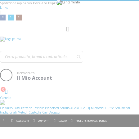
Spedizione rapida con
Corriere Espresso!
Links
|
AGGIUNGI AL CARRELLO
Toggle
Nav
Benvenuto
Il Mio Account
0
Cart
Carrello
Chitarre/Bassi
Batterie
Tastiere
Pianoforti
Studio
Audio
Luci
DJ
Microfoni
Cuffie
Strumenti
tradizionali
Metodi
Custodie
Cavi
Accessori
ACCESSORI
SUPPORTI
LEGGIO
PROEL RSM300 CON BORSA