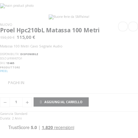
Vai
alla
Vai
fine
all'inizio
della
della
galleria
galleria
NUOVO
di
di
Proel Hpc210bL Matassa 100 Metri
immagini
immagini
115,00 €
150,00 €
Matassa 100 Metri Cavo Segnale Audio
DISPONIBILITA':
DISPONIBILE
SOLO
2
RIMASTO/I
SKU
13465
PRODUTTORE
PROEL
PAGHI IN
AGGIUNGI AL CARRELLO
Garanzia Standard
Durata: 2 Anni