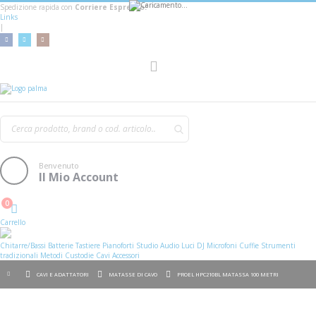
Spedizione rapida con
Corriere Espresso!
Links
|
AGGIUNGI AL CARRELLO
Toggle
Nav
Benvenuto
Il Mio Account
0
Cart
Carrello
Chitarre/Bassi
Batterie
Tastiere
Pianoforti
Studio
Audio
Luci
DJ
Microfoni
Cuffie
Strumenti
tradizionali
Metodi
Custodie
Cavi
Accessori
CAVI E ADATTATORI
MATASSE DI CAVO
PROEL HPC210BL MATASSA 100 METRI