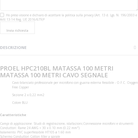
Ho preso visione e dichiaro di accettare la politica sulla privacy (Art. 13 d. Lgs. N. 196/2003 e
Artt 13-14 Reg. UE 2016/679)*
Invia richiesta
DESCRIZIONE
PROEL HPC210BL MATASSA 100 METRI
MATASSA 100 METRI CAVO SEGNALE
Cavo bilanciato professionale per microfono con guaina esterna flessibile - O.F.C. Oxygen
Free Copper
Sezione 2 x 0,22 mm2
Colore BLU
Caratteristiche
:
Campi di applicazione: Studi di registrazione, istallazioni;Connessione microfoni e strumenti
Conduttori: Rame 24 AWG = 30 x 0.10 mm (0.22 mm²)
Isolamento: PVC superflessibile HT105 ø 1.60 mm
Schermo Conduttori Cotton filler a spirale