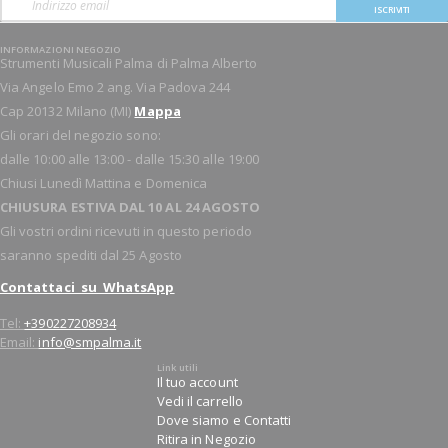
ISCRIVITI
INFORMAZIONI NEGOZIO
Strumenti Musicali Palma di Palma Alberto
Via Angelo Emo 2 ang. Via Padova 244
Cap 20132 Milano (MI)
Mappa
Gli orari del negozio sono:
dalle 10:00 alle 13:00 - dalle 15:30 alle 19:00
Chiusi Lunedì Mattina e Domenica
CHIUSURA ESTIVA DAL 10 AL 24 AGOSTO
Gli vostri ordini ricevuti in questo periodo
saranno spediti dal 25 Agosto
Contattaci su WhatsApp
Tel:
+390227208934
Email:
info@smpalma.it
Link utili
Il tuo account
Vedi il carrello
Dove siamo e Contatti
Ritira in Negozio