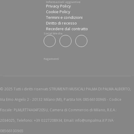
Informazioni aggiuntive
Privacy Policy
Cookie Policy
Termini e condizioni
Diritto di recesso
Recedere dal contratto
Social Media
Pagamenti
© 2025 Tutti i diritti riservati STRUMENTI MUSICALI PALMA DI PALMA ALBERTO,
Via Emo Angelo 2 - 20132 Milano (MI), Partita IVA: 08566100965 - Codice
Fiscale: PLMLRT74A04F205U, Camera di Commercio di Milano, R.E.A.:
2034025, Telefono: +39 0227208934, Email: info@smpalma.it P.IVA
08566100965