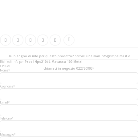
Hai bisogno di info per questo prodotto? Scrivici una mail info@smpalma.it o
Richiedi info
per
Proel Hpc210bL Matassa 100 Metri
Chiudi
chiamaci in negozio 0227208934
Nome*
Cognome*
Email*
Telefono*
Messaggio*