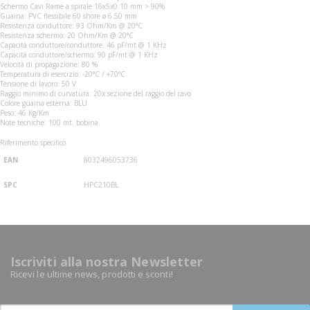
Schermo Cavi Rame a spirale 16x5x0.10 mm > 90%
Guaina: PVC flessibile 60 shore ø 6.50 mm
Resistenza conduttore: 93 Ohm/Km @ 20°C
Resistenza schermo: 20 Ohm/Km @ 20°C
Capacità conduttore/conduttore: 46 pF/mt @ 1 KHz
Capacità conduttore/schermo: 90 pF/mt @ 1 KHz
Velocità di propagazione: 80 %
Temperatura di esercizio: -20°C / +70°C
Tensione di lavoro: 50 V
Raggio minimo di curvatura: 20x sezione del raggio del cavo
Colore guaina esterna: BLU
Peso: 46 Kg/Km
Note tecniche: 100 mt. bobina.
Riferimento specifico
EAN
8032496053736
SPC
HPC210BL
Iscriviti alla nostra Newsletter
Ricevi le ultime news, prodotti e sconti!