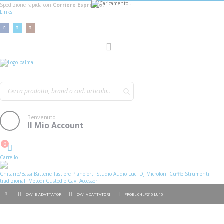
Spedizione rapida con
Corriere Espresso!
Links
|
AGGIUNGI AL CARRELLO
Toggle
Nav
Benvenuto
Il Mio Account
0
Cart
Carrello
Chitarre/Bassi
Batterie
Tastiere
Pianoforti
Studio
Audio
Luci
DJ
Microfoni
Cuffie
Strumenti
tradizionali
Metodi
Custodie
Cavi
Accessori
CAVI E ADATTATORI
CAVI ADATTATORI
PROEL CHLP215 LU15