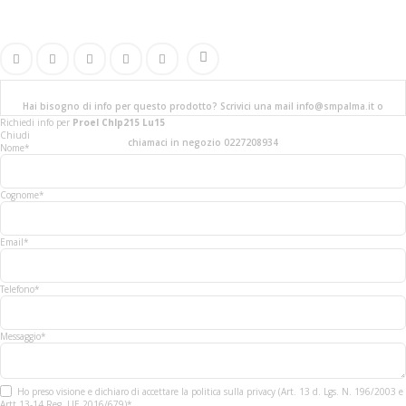
Hai bisogno di info per questo prodotto? Scrivici una mail info@smpalma.it o
Richiedi info
per
Proel Chlp215 Lu15
Chiudi
chiamaci in negozio 0227208934
Nome*
Cognome*
Email*
Telefono*
Messaggio*
Ho preso visione e dichiaro di accettare la politica sulla privacy (Art. 13 d. Lgs. N. 196/2003 e
Artt 13-14 Reg. UE 2016/679)*