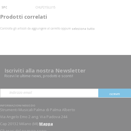
SPC
CHLP215LU15
Prodotti correlati
Controlla gli articoli da aggiungere al carrello oppure
seleziona tutto
Iscriviti alla nostra Newsletter
Ricevi le ultime news, prodotti e sconti!
ISCRIVITI
INFORMAZIONI NEGOZIO
Strumenti Musicali Palma di Palma Alberto
Via Angelo Emo 2 ang. Via Padova 244
Cap 20132 Milano (MI)
Mappa
Gli orari del negozio sono: