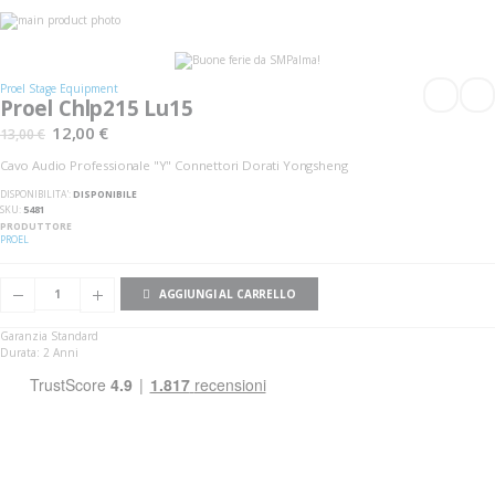
Vai
alla
Vai
fine
all'inizio
della
della
galleria
galleria
Proel Stage Equipment
di
di
Proel Chlp215 Lu15
immagini
immagini
12,00 €
13,00 €
Cavo Audio Professionale "Y" Connettori Dorati Yongsheng
DISPONIBILITA':
DISPONIBILE
SKU
5481
PRODUTTORE
PROEL
AGGIUNGI AL CARRELLO
Garanzia Standard
Durata: 2 Anni