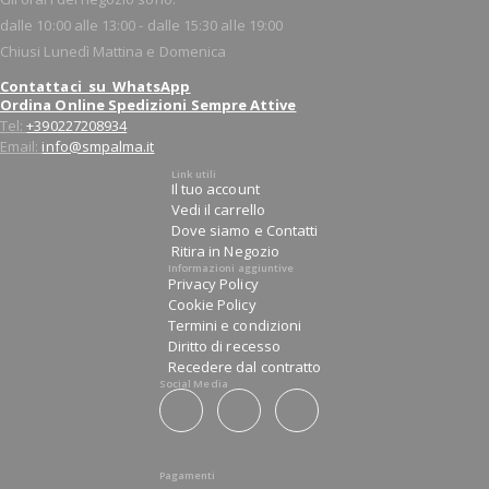
dalle 10:00 alle 13:00 - dalle 15:30 alle 19:00
Chiusi Lunedì Mattina e Domenica
Contattaci su WhatsApp
Ordina Online Spedizioni Sempre Attive
Tel:
+390227208934
Email:
info@smpalma.it
Link utili
Il tuo account
Vedi il carrello
Dove siamo e Contatti
Ritira in Negozio
Informazioni aggiuntive
Privacy Policy
Cookie Policy
Termini e condizioni
Diritto di recesso
Recedere dal contratto
Social Media
Pagamenti