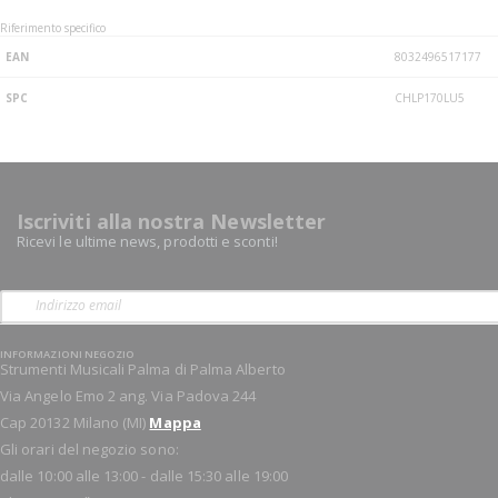
Riferimento specifico
EAN
8032496517177
SPC
CHLP170LU5
Iscriviti alla nostra Newsletter
Ricevi le ultime news, prodotti e sconti!
INFORMAZIONI NEGOZIO
Strumenti Musicali Palma di Palma Alberto
Via Angelo Emo 2 ang. Via Padova 244
Cap 20132 Milano (MI)
Mappa
Gli orari del negozio sono:
dalle 10:00 alle 13:00 - dalle 15:30 alle 19:00