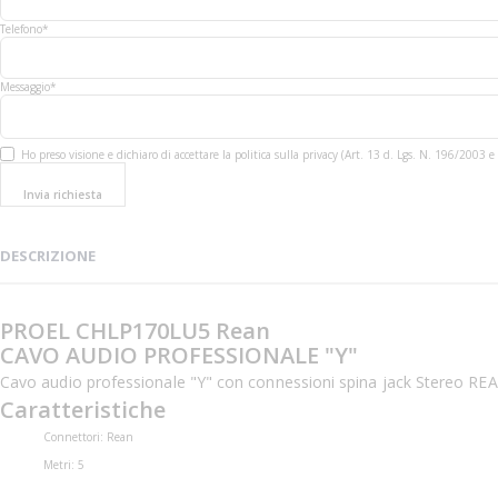
Telefono*
Messaggio*
Ho preso visione e dichiaro di accettare la politica sulla privacy (Art. 13 d. Lgs. N. 196/200
Invia richiesta
DESCRIZIONE
PROEL CHLP170LU5 Rean
CAVO AUDIO PROFESSIONALE "Y"
Cavo audio professionale "Y" con connessioni spina jack Stereo RE
Caratteristiche
Connettori: Rean
Metri: 5