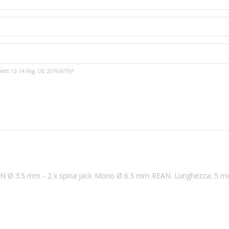
3 e Artt 13-14 Reg. UE 2016/679)*
AN Ø 3.5 mm - 2 x spina jack Mono Ø 6.3 mm REAN. Lunghezza: 5 metr