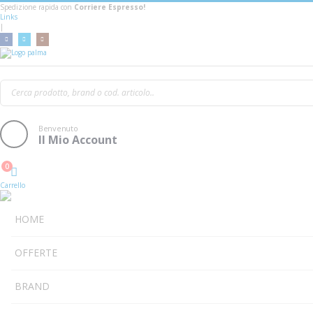
Spedizione rapida con
Corriere Espresso!
Links
|
Proel Chlp170 Lu5
Benvenuto
Il Mio Account
0
Cart
Carrello
HOME
OFFERTE
BRAND