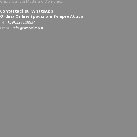
Chiusi Lunedì Mattina e Domenica
Contattaci su WhatsApp
Ordina Online Spedizioni Sempre Attive
Tel:
+390227208934
Email:
info@smpalma.it