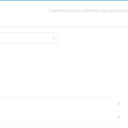
CONFRONTA (
)
ACCEDI
CONTATTACI
CREA UN ACCOUNT
AGGIUNGI AL CARRELLO