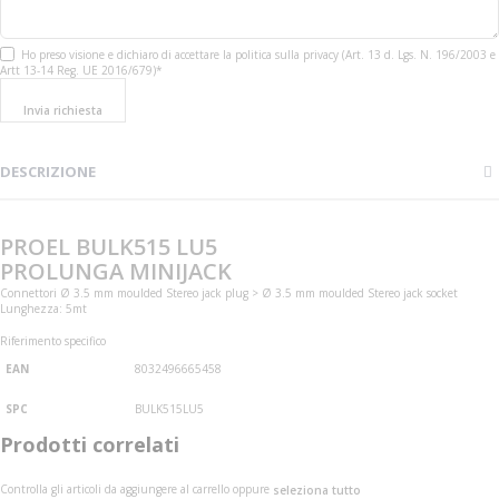
Ho preso visione e dichiaro di accettare la politica sulla privacy (Art. 13 d. Lgs. N. 196/2003 e
Artt 13-14 Reg. UE 2016/679)*
Invia richiesta
DESCRIZIONE
PROEL BULK515 LU5
PROLUNGA MINIJACK
Connettori Ø 3.5 mm moulded Stereo jack plug > Ø 3.5 mm moulded Stereo jack socket
Lunghezza: 5mt
Riferimento specifico
EAN
8032496665458
SPC
BULK515LU5
Prodotti correlati
Controlla gli articoli da aggiungere al carrello oppure
seleziona tutto