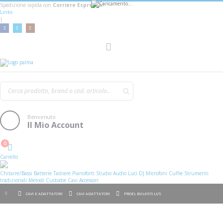
Spedizione rapida con
Corriere Espresso!
Links
|
AGGIUNGI AL CARRELLO
Toggle
Nav
Benvenuto
Il Mio Account
0
Cart
Carrello
Chitarre/Bassi
Batterie
Tastiere
Pianoforti
Studio
Audio
Luci
DJ
Microfoni
Cuffie
Strumenti
tradizionali
Metodi
Custodie
Cavi
Accessori
CAVI E ADATTATORI
CAVI ADATTATORI
PROEL BULK515 LU5