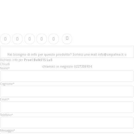
Hai bisogno di info per questo prodotto? Scrivici una mail info@smpalma.it o
Richiedi info
per
Proel Bulk515 Lu5
Chiudi
chiamaci in negozio 0227208934
Nome*
Cognome*
Email*
Telefono*
Messaggio*