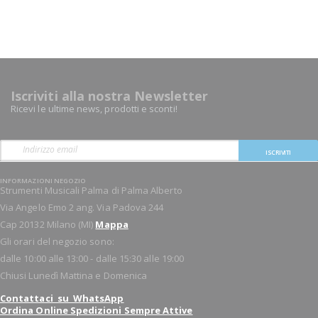
Iscriviti alla nostra Newsletter
Ricevi le ultime news, prodotti e sconti!
ISCRIVITI
INFORMAZIONI NEGOZIO
Strumenti Musicali Palma di Palma Alberto
Via Angelo Emo 2 ang. Via Padova 244
Cap 20132 Milano (MI)
Mappa
Gli orari del negozio sono:
dalle 10:00 alle 13:00 - dalle 15:30 alle 19:00
Chiusi Lunedì Mattina e Domenica
Contattaci su WhatsApp
Ordina Online Spedizioni Sempre Attive