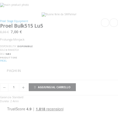
Vai
alla
Vai
fine
all'inizio
della
della
galleria
galleria
Proel Stage Equipment
di
di
Proel Bulk515 Lu5
immagini
immagini
7,00 €
8,00 €
Prolunga Minijack
DISPONIBILITA':
DISPONIBILE
SOLO
3
RIMASTO/I
SKU
5432
PRODUTTORE
PROEL
PAGHI IN
AGGIUNGI AL CARRELLO
Garanzia Standard
Durata: 2 Anni