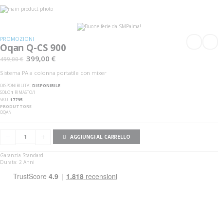
Vai
alla
Vai
fine
all'inizio
della
della
galleria
galleria
PROMOZIONI
di
di
Oqan Q-CS 900
immagini
immagini
399,00 €
499,00 €
Sistema PA a colonna portatile con mixer
DISPONIBILITA':
DISPONIBILE
SOLO
1
RIMASTO/I
SKU
17795
PRODUTTORE
OQAN
AGGIUNGI AL CARRELLO
Garanzia Standard
Durata: 2 Anni