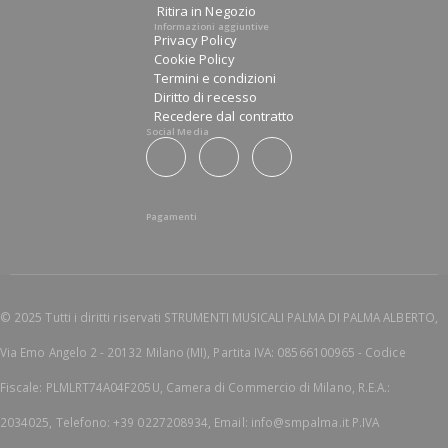
Ritira in Negozio
Informazioni aggiuntive
Privacy Policy
Cookie Policy
Termini e condizioni
Diritto di recesso
Recedere dal contratto
Social Media
Pagamenti
© 2025 Tutti i diritti riservati STRUMENTI MUSICALI PALMA DI PALMA ALBERTO,
Via Emo Angelo 2 - 20132 Milano (MI), Partita IVA: 08566100965 - Codice
Fiscale: PLMLRT74A04F205U, Camera di Commercio di Milano, R.E.A.:
2034025, Telefono: +39 0227208934, Email: info@smpalma.it P.IVA