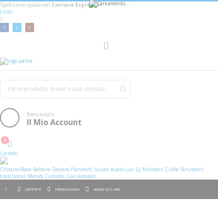
Spedizione rapida con
Corriere Espresso!
Links
|
AGGIUNGI AL CARRELLO
Toggle
Nav
Benvenuto
Il Mio Account
0
Cart
Carrello
Chitarre/Bassi
Batterie
Tastiere
Pianoforti
Studio
Audio
Luci
DJ
Microfoni
Cuffie
Strumenti
tradizionali
Metodi
Custodie
Cavi
Accessori
OFFERTE
PROMOZIONI
OQAN Q-CS 900