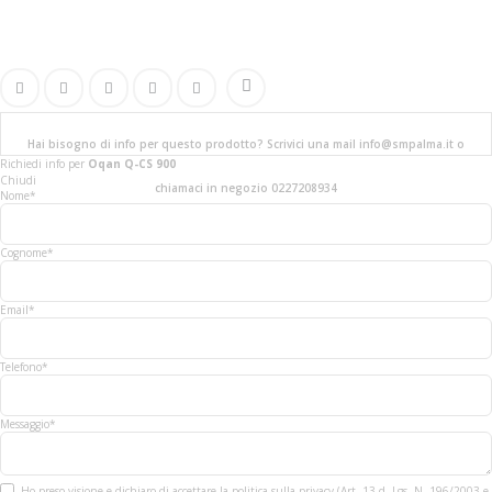
Hai bisogno di info per questo prodotto? Scrivici una mail info@smpalma.it o
Richiedi info
per
Oqan Q-CS 900
Chiudi
chiamaci in negozio 0227208934
Nome*
Cognome*
Email*
Telefono*
Messaggio*
Ho preso visione e dichiaro di accettare la politica sulla privacy (Art. 13 d. Lgs. N. 196/2003 e