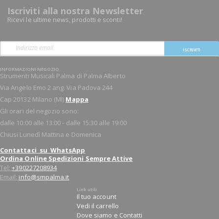
Iscriviti alla nostra Newsletter
Ricevi le ultime news, prodotti e sconti!
ISCRIVITI
INFORMAZIONI NEGOZIO
Strumenti Musicali Palma di Palma Alberto
Via Angelo Emo 2 ang. Via Padova 244
Cap 20132 Milano (MI)
Mappa
Gli orari del negozio sono:
dalle 10:00 alle 13:00 - dalle 15:30 alle 19:00
Chiusi Lunedì Mattina e Domenica
Contattaci su WhatsApp
Ordina Online Spedizioni Sempre Attive
Tel:
+390227208934
Email:
info@smpalma.it
Link utili
Il tuo account
Vedi il carrello
Dove siamo e Contatti