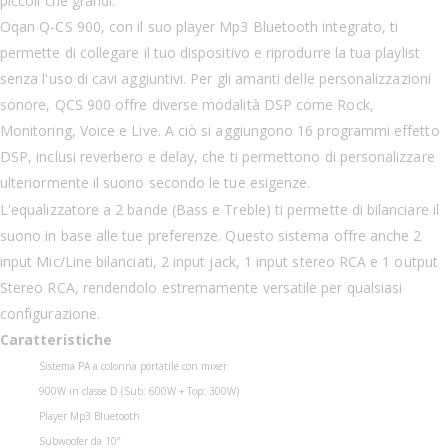
piccoli che grandi.
Oqan Q-CS 900, con il suo player Mp3 Bluetooth integrato, ti
permette di collegare il tuo dispositivo e riprodurre la tua playlist
senza l'uso di cavi aggiuntivi. Per gli amanti delle personalizzazioni
sonore, QCS 900 offre diverse modalità DSP come Rock,
Monitoring, Voice e Live. A ciò si aggiungono 16 programmi effetto
DSP, inclusi reverbero e delay, che ti permettono di personalizzare
ulteriormente il suono secondo le tue esigenze.
L'equalizzatore a 2 bande (Bass e Treble) ti permette di bilanciare il
suono in base alle tue preferenze. Questo sistema offre anche 2
input Mic/Line bilanciati, 2 input jack, 1 input stereo RCA e 1 output
Stereo RCA, rendendolo estremamente versatile per qualsiasi
configurazione.
Caratteristiche
Sistema PA a colonna portatile con mixer
900W in classe D (Sub: 600W + Top: 300W)
Player Mp3 Bluetooth
Subwoofer da 10”