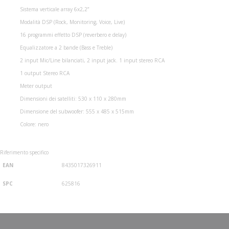
Sistema verticale array 6x2,2”
Modalità DSP (Rock, Monitoring, Voice, Live)
16 programmi effetto DSP (reverbero e delay)
Equalizzatore a 2 bande (Bass e Treble)
2 input Mic/Line bilanciati, 2 input jack. 1 input stereo RCA
1 output Stereo RCA
Meter output
Dimensioni dei satelliti: 530 x 110 x 280mm
Dimensione del subwoofer: 555 x 485 x 515mm
Colore: nero
Riferimento specifico
EAN
8435017326911
SPC
625816