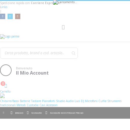
Spedizione rapida con
Corriere Espresso!
Links
|
AGGIUNGI AL CARRELLO
Toggle
Nav
Benvenuto
Il Mio Account
0
Cart
Carrello
Chitarre/Bassi
Batterie
Tastiere
Pianoforti
Studio
Audio
Luci
DJ
Microfoni
Cuffie
Strumenti
tradizionali
Metodi
Custodie
Cavi
Accessori
BRAND
NUMARK
NUMARK MIXSTREAM PRO GO