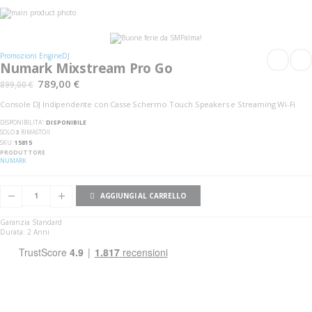
Vai
alla
Vai
fine
all'inizio
della
della
galleria
galleria
Promozioni EngineDJ
di
di
Numark Mixstream Pro Go
immagini
immagini
789,00 €
899,00 €
Console DJ Indipendente con Casse Schermo Touch Speakers e Streaming Wi-Fi
DISPONIBILITA':
DISPONIBILE
SOLO
3
RIMASTO/I
SKU
15815
PRODUTTORE
NUMARK
AGGIUNGI AL CARRELLO
Garanzia Standard
Durata: 2 Anni