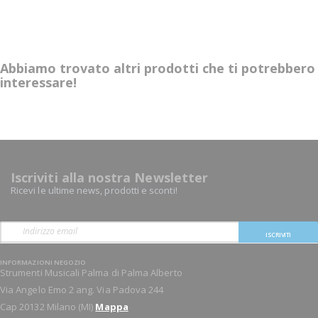
Abbiamo trovato altri prodotti che ti potrebbero
interessare!
Iscriviti alla nostra Newsletter
Ricevi le ultime news, prodotti e sconti!
ISCRIVITI
INFORMAZIONI NEGOZIO
Strumenti Musicali Palma di Palma Alberto
Via Angelo Emo 2 ang. Via Padova 244
Cap 20132 Milano (MI)
Mappa