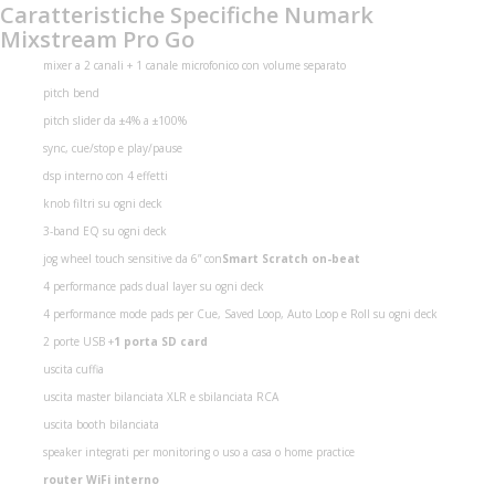
Caratteristiche Specifiche Numark
Mixstream Pro Go
mixer a 2 canali + 1 canale microfonico con volume separato
pitch bend
pitch slider da ±4% a ±100%
sync, cue/stop e play/pause
dsp interno con 4 effetti
knob filtri su ogni deck
3-band EQ su ogni deck
jog wheel touch sensitive da 6” con
Smart Scratch on-beat
4 performance pads dual layer su ogni deck
4 performance mode pads per Cue, Saved Loop, Auto Loop e Roll su ogni deck
2 porte USB +
1 porta SD card
uscita cuffia
uscita master bilanciata XLR e sbilanciata RCA
uscita booth bilanciata
speaker integrati per monitoring o uso a casa o home practice
router WiFi interno