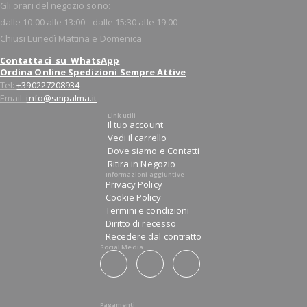
Gli orari del negozio sono:
dalle 10:00 alle 13:00 - dalle 15:30 alle 19:00
Chiusi Lunedì Mattina e Domenica
Contattaci su WhatsApp
Ordina Online Spedizioni Sempre Attive
Tel:
+390227208934
Email:
info@smpalma.it
Link utili
Il tuo account
Vedi il carrello
Dove siamo e Contatti
Ritira in Negozio
Informazioni aggiuntive
Privacy Policy
Cookie Policy
Termini e condizioni
Diritto di recesso
Recedere dal contratto
Social Media
Pagamenti