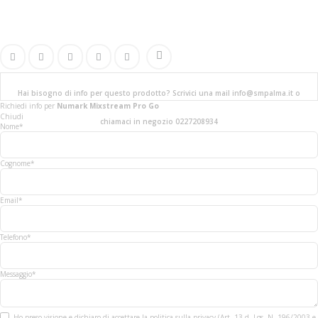
Hai bisogno di info per questo prodotto? Scrivici una mail info@smpalma.it o
Richiedi info
per
Numark Mixstream Pro Go
Chiudi
chiamaci in negozio 0227208934
Nome*
Cognome*
Email*
Telefono*
Messaggio*
Ho preso visione e dichiaro di accettare la politica sulla privacy (Art. 13 d. Lgs. N. 196/2003 e