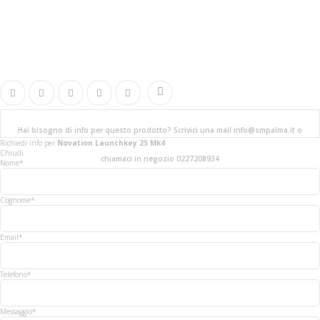
Hai bisogno di info per questo prodotto? Scrivici una mail info@smpalma.it o
Richiedi info
per
Novation Launchkey 25 Mk4
Chiudi
chiamaci in negozio 0227208934
Nome*
Cognome*
Email*
Telefono*
Messaggio*