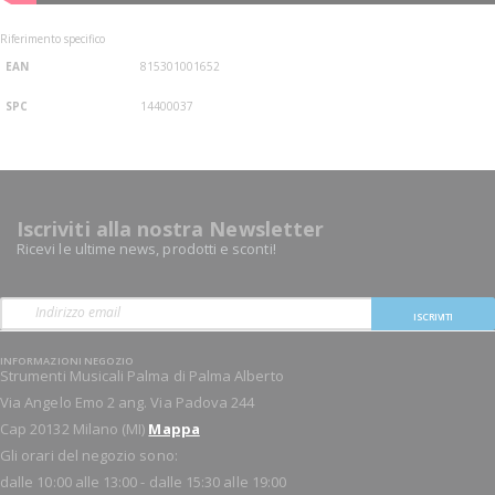
Riferimento specifico
EAN
815301001652
SPC
14400037
Iscriviti alla nostra Newsletter
Ricevi le ultime news, prodotti e sconti!
ISCRIVITI
INFORMAZIONI NEGOZIO
Strumenti Musicali Palma di Palma Alberto
Via Angelo Emo 2 ang. Via Padova 244
Cap 20132 Milano (MI)
Mappa
Gli orari del negozio sono:
dalle 10:00 alle 13:00 - dalle 15:30 alle 19:00