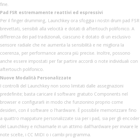
fine.
Pad FSR estremamente reattivi ed espressivi
Per il finger drumming, Launchkey ora sfoggia i nostri drum pad FSR
brevettati, sensibili alla velocità e dotati di aftertouch polifonico. A
differenza dei pad tradizionali, ciascuno è dotato di un esclusivo
sensore radiale che ne aumenta la sensibilità e ne migliora la
coerenza, per performance ancora più precise. Inoltre, possono
anche essere impostati per far partire accordi o note individuali con
aftertouch polifonico.
Nuove Modalità Personalizzate
I controlli del Launchkey non sono limitati dalle assegnazioni
predefinite; basta caricare il software gratuito Components nel
browser e configurarli in modo che funzionino proprio come
desideri, con il software o l'hardware. È possibile memorizzare fino
a quattro mappature personalizzate sia per i pad, sia per gli encoder
del Launchkey e richiamarle in un attimo dall'hardware per inviare le
note scelte, i CC MIDI o i cambi programma.