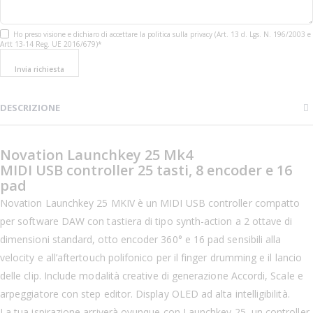
Ho preso visione e dichiaro di accettare la politica sulla privacy (Art. 13 d. Lgs. N. 196/2003 e
Artt 13-14 Reg. UE 2016/679)*
Invia richiesta
DESCRIZIONE
Novation Launchkey 25 Mk4
MIDI USB controller 25 tasti, 8 encoder e 16
pad
Novation Launchkey 25 MKIV è un MIDI USB controller compatto
per software DAW con tastiera di tipo synth-action a 2 ottave di
dimensioni standard, otto encoder 360° e 16 pad sensibili alla
velocity e all’aftertouch polifonico per il finger drumming e il lancio
delle clip. Include modalità creative di generazione Accordi, Scale e
arpeggiatore con step editor. Display OLED ad alta intelligibilità.
La tua ispirazione arriverà ovunque con Launchkey 25, un controller