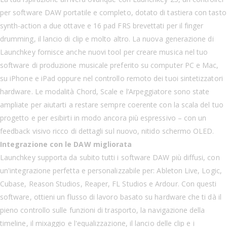
per software DAW portatile e completo, dotato di tastiera con tasto
synth-action a due ottave e 16 pad FRS brevettati per il finger
drumming, il lancio di clip e molto altro. La nuova generazione di
Launchkey fornisce anche nuovi tool per creare musica nel tuo
software di produzione musicale preferito su computer PC e Mac,
su iPhone e iPad oppure nel controllo remoto dei tuoi sintetizzatori
hardware. Le modalità Chord, Scale e l’Arpeggiatore sono state
ampliate per aiutarti a restare sempre coerente con la scala del tuo
progetto e per esibirti in modo ancora più espressivo – con un
feedback visivo ricco di dettagli sul nuovo, nitido schermo OLED.
Integrazione con le DAW migliorata
Launchkey supporta da subito tutti i software DAW più diffusi, con
un'integrazione perfetta e personalizzabile per: Ableton Live, Logic,
Cubase, Reason Studios, Reaper, FL Studios e Ardour. Con questi
software, ottieni un flusso di lavoro basato su hardware che ti dà il
pieno controllo sulle funzioni di trasporto, la navigazione della
timeline, il mixaggio e l'equalizzazione, il lancio delle clip e i