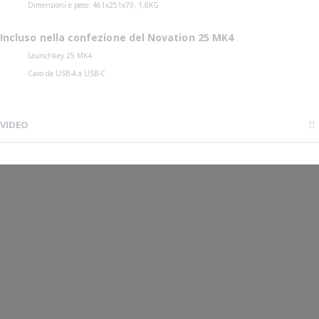
Dimensioni e peso: 461x251x79; 1,8KG
Incluso nella confezione del Novation 25 MK4
Launchkey 25 MK4
Cavo da USB-A a USB-C
VIDEO