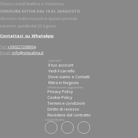
Chiusi Lunedì Mattina e Domenica
CHIUSURA ESTIVA DAL 10 AL 24 AGOSTO
Gli vostri ordini ricevuti in questo periodo
saranno spediti dal 25 Agosto
Contattaci su WhatsApp
Tel:
+390227208934
Email:
info@smpalma.it
Link utili
Il tuo account
Vedi il carrello
Dove siamo e Contatti
Ritira in Negozio
Informazioni aggiuntive
Privacy Policy
Cookie Policy
Termini e condizioni
Diritto di recesso
Recedere dal contratto
Social Media