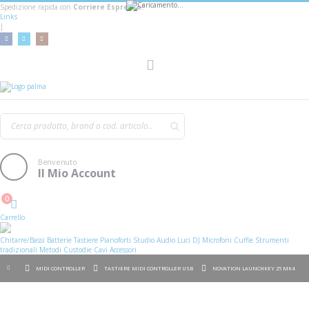
Spedizione rapida con
Corriere Espresso!
Links
|
AGGIUNGI AL CARRELLO
Toggle
Nav
Benvenuto
Il Mio Account
0
Cart
Carrello
Chitarre/Bassi
Batterie
Tastiere
Pianoforti
Studio
Audio
Luci
DJ
Microfoni
Cuffie
Strumenti
tradizionali
Metodi
Custodie
Cavi
Accessori
MIDI CONTROLLER
TASTIERE MIDI CONTROLLER USB
NOVATION LAUNCHKEY 25 MK4