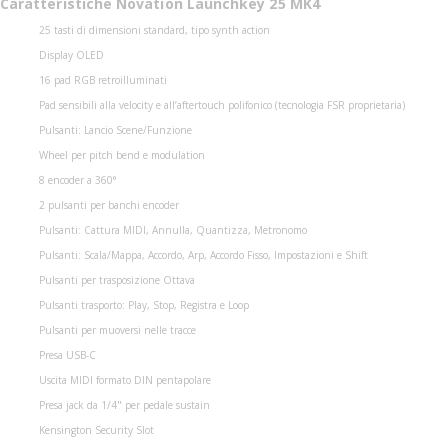
Caratteristiche Novation Launchkey 25 MK4
25 tasti di dimensioni standard, tipo synth action
Display OLED
16 pad RGB retroilluminati
Pad sensibili alla velocity e all’aftertouch polifonico (tecnologia FSR proprietaria)
Pulsanti: Lancio Scene/Funzione
Wheel per pitch bend e modulation
8 encoder a 360°
2 pulsanti per banchi encoder
Pulsanti: Cattura MIDI, Annulla, Quantizza, Metronomo
Pulsanti: Scala/Mappa, Accordo, Arp, Accordo Fisso, Impostazioni e Shift
Pulsanti per trasposizione Ottava
Pulsanti trasporto: Play, Stop, Registra e Loop
Pulsanti per muoversi nelle tracce
Presa USB-C
Uscita MIDI formato DIN pentapolare
Presa jack da 1/4" per pedale sustain
Kensington Security Slot