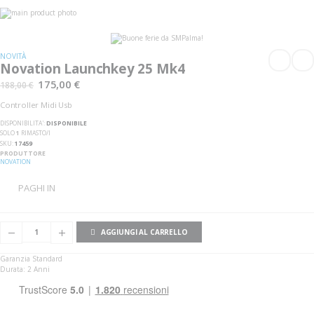
Vai
alla
Vai
fine
all'inizio
della
della
galleria
galleria
NOVITÀ
di
di
Novation Launchkey 25 Mk4
immagini
immagini
175,00 €
188,00 €
Controller Midi Usb
DISPONIBILITA':
DISPONIBILE
SOLO
1
RIMASTO/I
SKU
17459
PRODUTTORE
NOVATION
PAGHI IN
AGGIUNGI AL CARRELLO
Garanzia Standard
Durata: 2 Anni