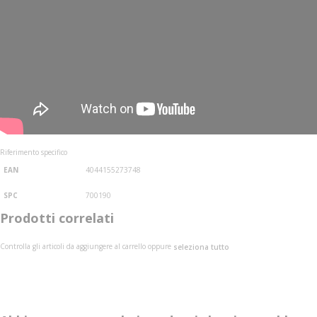
Riferimento specifico
EAN
4044155273748
SPC
700190
Prodotti correlati
Controlla gli articoli da aggiungere al carrello oppure
seleziona tutto