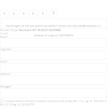
Hai bisogno di info per questo prodotto? Scrivici una mail info@smpalma.it o
Richiedi info
per
Neumann MT 48 AES67 RAVENNA
Chiudi
chiamaci in negozio 0227208934
Nome*
Cognome*
Email*
Telefono*
Messaggio*
Ho preso visione e dichiaro di accettare la politica sulla privacy (Art. 13 d. Lgs. N. 196/2003 e
Artt 13-14 Reg. UE 2016/679)*