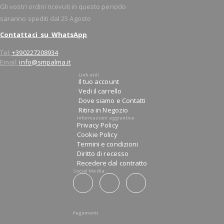
Gli vostri ordini ricevuti in questo periodo
saranno spediti dal 25 Agosto
Contattaci su WhatsApp
Tel:
+390227208934
Email:
info@smpalma.it
Link utili
Il tuo account
Vedi il carrello
Dove siamo e Contatti
Ritira in Negozio
Informazioni aggiuntive
Privacy Policy
Cookie Policy
Termini e condizioni
Diritto di recesso
Recedere dal contratto
Social Media
Pagamenti