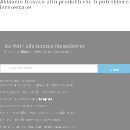
Abbiamo trovato altri prodotti che ti potrebbero
interessare!
Iscriviti alla nostra Newsletter
Ricevi le ultime news, prodotti e sconti!
ISCRIVITI
INFORMAZIONI NEGOZIO
Strumenti Musicali Palma di Palma Alberto
Via Angelo Emo 2 ang. Via Padova 244
Cap 20132 Milano (MI)
Mappa
Gli orari del negozio sono:
dalle 10:00 alle 13:00 - dalle 15:30 alle 19:00
Chiusi Lunedì Mattina e Domenica
CHIUSURA ESTIVA DAL 10 AL 24 AGOSTO