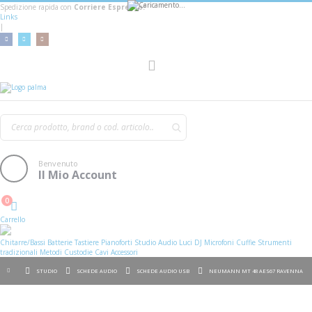
Spedizione rapida con
Corriere Espresso!
Links
|
Toggle
Nav
Benvenuto
Il Mio Account
0
Cart
Carrello
Chitarre/Bassi
Batterie
Tastiere
Pianoforti
Studio
Audio
Luci
DJ
Microfoni
Cuffie
Strumenti
tradizionali
Metodi
Custodie
Cavi
Accessori
STUDIO
SCHEDE AUDIO
SCHEDE AUDIO USB
NEUMANN MT 48 AES67 RAVENNA