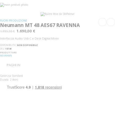
Vai
alla
Vai
fine
all'inizio
della
della
galleria
galleria
FUORI PRODUZIONE
di
di
Neumann MT 48 AES67 RAVENNA
immagini
immagini
1.690,00 €
1.995,00 €
Interfaccia Audio Usb-C e Desk Digital Mixer
DISPONIBILITA':
NON DISPONIBILE
SKU
15741
PRODUTTORE
NEUMANN
PAGHI IN
Garanzia Standard
Durata: 2 Anni