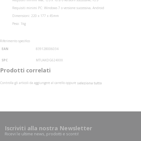
Requisiti minimi Mac: OS X 10.8 o versioni successive, iOS
Requisiti minimi PC: Windows 7 o versione successiva, Android
Dimensioni: 220 x 177 x 45mm
Peso: 1kg
Riferimento specifico
EAN
839128006034
SPC
MTUAXDG624XXX
Prodotti correlati
Controlla gli articoli da aggiungere al carrello oppure
seleziona tutto
Iscriviti alla nostra Newsletter
Ricevi le ultime news, prodotti e sconti!