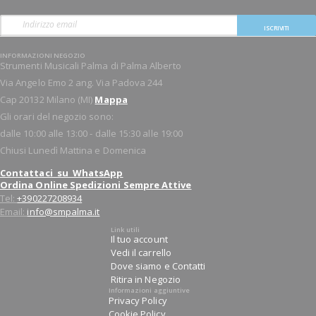
ISCRIVITI
INFORMAZIONI NEGOZIO
Strumenti Musicali Palma di Palma Alberto
Via Angelo Emo 2 ang. Via Padova 244
Cap 20132 Milano (MI)
Mappa
Gli orari del negozio sono:
dalle 10:00 alle 13:00 - dalle 15:30 alle 19:00
Chiusi Lunedì Mattina e Domenica
Contattaci su WhatsApp
Ordina Online Spedizioni Sempre Attive
Tel:
+390227208934
Email:
info@smpalma.it
Link utili
Il tuo account
Vedi il carrello
Dove siamo e Contatti
Ritira in Negozio
Informazioni aggiuntive
Privacy Policy
Cookie Policy