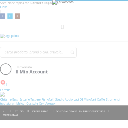
Spedizione rapida con
Corriere Espresso!
Links
|
Toggle
Nav
Benvenuto
Il Mio Account
0
Cart
Carrello
Chitarre/Bassi
Batterie
Tastiere
Pianoforti
Studio
Audio
Luci
DJ
Microfoni
Cuffie
Strumenti
tradizionali
Metodi
Custodie
Cavi
Accessori
STUDIO
SCHEDE AUDIO
SCHEDE AUDIO AVB LAN THUNDERBOLT USB
MOTU 624 AVB