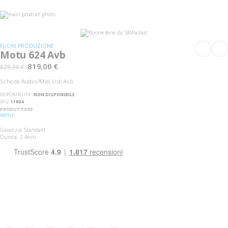
Vai
alla
Vai
fine
all'inizio
della
della
galleria
galleria
FUORI PRODUZIONE
di
di
Motu 624 Avb
immagini
immagini
819,00 €
829,00 €
Scheda Audio/Midi Usb Avb
DISPONIBILITA':
NON DISPONIBILE
SKU
11604
PRODUTTORE
MOTU
Garanzia Standard
Durata: 2 Anni