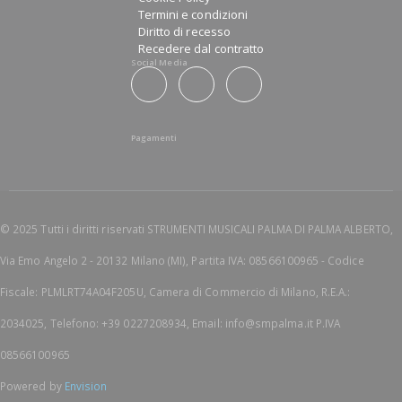
Termini e condizioni
Diritto di recesso
Recedere dal contratto
Social Media
Pagamenti
© 2025 Tutti i diritti riservati STRUMENTI MUSICALI PALMA DI PALMA ALBERTO,
Via Emo Angelo 2 - 20132 Milano (MI), Partita IVA: 08566100965 - Codice
Fiscale: PLMLRT74A04F205U, Camera di Commercio di Milano, R.E.A.:
2034025, Telefono: +39 0227208934, Email: info@smpalma.it P.IVA
08566100965
Powered by
Envision