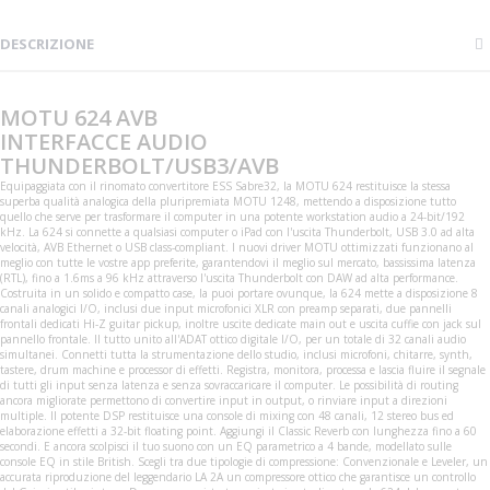
DESCRIZIONE
MOTU 624 AVB
INTERFACCE AUDIO
THUNDERBOLT/USB3/AVB
Equipaggiata con il rinomato convertitore ESS Sabre32, la MOTU 624 restituisce la stessa
superba qualità analogica della pluripremiata MOTU 1248, mettendo a disposizione tutto
quello che serve per trasformare il computer in una potente workstation audio a 24-bit/192
kHz. La 624 si connette a qualsiasi computer o iPad con l'uscita Thunderbolt, USB 3.0 ad alta
velocità, AVB Ethernet o USB class-compliant. I nuovi driver MOTU ottimizzati funzionano al
meglio con tutte le vostre app preferite, garantendovi il meglio sul mercato, bassissima latenza
(RTL), fino a 1.6ms a 96 kHz attraverso l'uscita Thunderbolt con DAW ad alta performance.
Costruita in un solido e compatto case, la puoi portare ovunque, la 624 mette a disposizione 8
canali analogici I/O, inclusi due input microfonici XLR con preamp separati, due pannelli
frontali dedicati Hi-Z guitar pickup, inoltre uscite dedicate main out e uscita cuffie con jack sul
pannello frontale. Il tutto unito all'ADAT ottico digitale I/O, per un totale di 32 canali audio
simultanei. Connetti tutta la strumentazione dello studio, inclusi microfoni, chitarre, synth,
tastere, drum machine e processor di effetti. Registra, monitora, processa e lascia fluire il segnale
di tutti gli input senza latenza e senza sovraccaricare il computer. Le possibilità di routing
ancora migliorate permettono di convertire input in output, o rinviare input a direzioni
multiple. Il potente DSP restituisce una console di mixing con 48 canali, 12 stereo bus ed
elaborazione effetti a 32-bit floating point. Aggiungi il Classic Reverb con lunghezza fino a 60
secondi. E ancora scolpisci il tuo suono con un EQ parametrico a 4 bande, modellato sulle
console EQ in stile British. Scegli tra due tipologie di compressione: Convenzionale e Leveler, un
accurata riproduzione del leggendario LA 2A un compressore ottico che garantisce un controllo