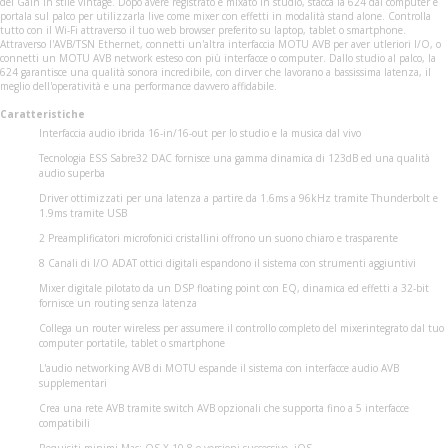
del Gain in stile vintage. Dopo avere registrato e mixato in studio, stacca la 624 dal computer e
portala sul palco per utilizzarla live come mixer con effetti in modalità stand alone. Controlla
tutto con il Wi-Fi attraverso il tuo web browser preferito su laptop, tablet o smartphone.
Attraverso l'AVB/TSN Ethernet, connetti un'altra interfaccia MOTU AVB per aver utleriori I/O, o
connetti un MOTU AVB network esteso con più interfacce o computer. Dallo studio al palco, la
624 garantisce una qualità sonora incredibile, con dirver che lavorano a bassissima latenza, il
meglio dell'operatività e una performance davvero affidabile.
Caratteristiche
Interfaccia audio ibrida 16-in/16-out per lo studio e la musica dal vivo
Tecnologia ESS Sabre32 DAC fornisce una gamma dinamica di 123dB ed una qualità
audio superba
Driver ottimizzati per una latenza a partire da 1.6ms a 96kHz tramite Thunderbolt e
1.9ms tramite USB
2 Preamplificatori microfonici cristallini offrono un suono chiaro e trasparente
8 Canali di I/O ADAT ottici digitali espandono il sistema con strumenti aggiuntivi
Mixer digitale pilotato da un DSP floating point con EQ, dinamica ed effetti a 32-bit
fornisce un routing senza latenza
Collega un router wireless per assumere il controllo completo del mixerintegrato dal tuo
computer portatile, tablet o smartphone
L'audio networking AVB di MOTU espande il sistema con interfacce audio AVB
supplementari
Crea una rete AVB tramite switch AVB opzionali che supporta fino a 5 interfacce
compatibili