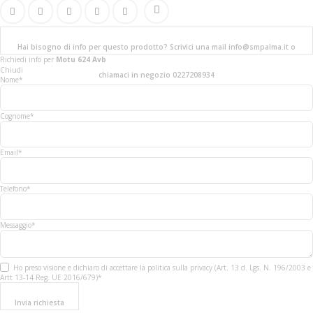
Hai bisogno di info per questo prodotto? Scrivici una mail info@smpalma.it o
Richiedi info
per
Motu 624 Avb
Chiudi
chiamaci in negozio 0227208934
Nome*
Cognome*
Email*
Telefono*
Messaggio*
Ho preso visione e dichiaro di accettare la politica sulla privacy (Art. 13 d. Lgs. N. 196/2003 e
Artt 13-14 Reg. UE 2016/679)*
Invia richiesta