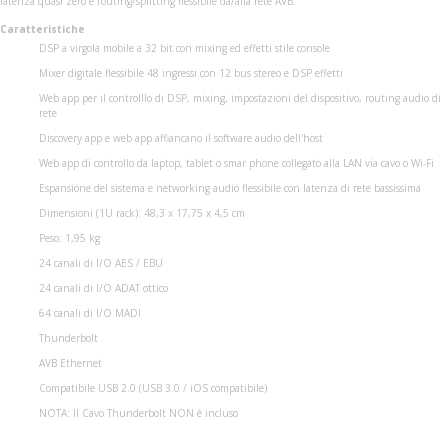
latenza quasi zero e routing/splitting flessibile da/alla rete AVB.
Caratteristiche
DSP a virgola mobile a 32 bit con mixing ed effetti stile console
Mixer digitale flessibile 48 ingressi con 12 bus stereo e DSP effetti
Web app per il controlllo di DSP, mixing, impostazioni del dispositivo, routing audio di
rete
Discovery app e web app affiancano il software audio dell'host
Web app di controllo da laptop, tablet o smar phone collegato alla LAN via cavo o Wi-Fi
Espansione del sistema e networking audio flessibile con latenza di rete bassissima
Dimensioni (1U rack): 48,3 x 17,75 x 4,5 cm
Peso: 1,95 kg
24 canali di I/O AES / EBU
24 canali di I/O ADAT ottico
64 canali di I/O MADI
Thunderbolt
AVB Ethernet
Compatibile USB 2.0 (USB 3.0 / iOS compatibile)
NOTA: Il Cavo Thunderbolt NON è incluso