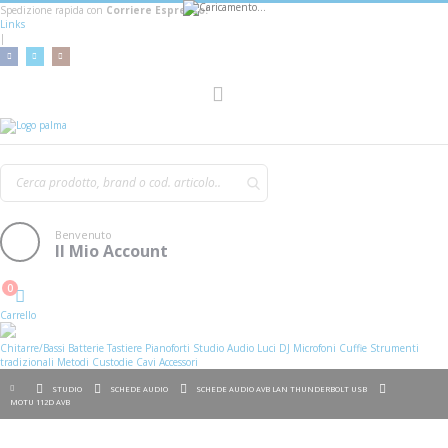
Spedizione rapida con
Corriere Espresso!
Links
|
AGGIUNGI AL CARRELLO
Toggle
Nav
Benvenuto
Il Mio Account
0
Cart
Carrello
Chitarre/Bassi
Batterie
Tastiere
Pianoforti
Studio
Audio
Luci
DJ
Microfoni
Cuffie
Strumenti
tradizionali
Metodi
Custodie
Cavi
Accessori
STUDIO
SCHEDE AUDIO
SCHEDE AUDIO AVB LAN THUNDERBOLT USB
MOTU 112D AVB