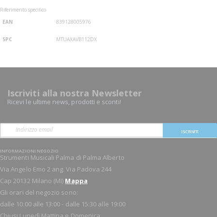
Riferimento specifico
EAN
839128005976
SPC
MTUAXAVB112DX
Iscriviti alla nostra Newsletter
Ricevi le ultime news, prodotti e sconti!
ISCRIVITI
INFORMAZIONI NEGOZIO
Strumenti Musicali Palma di Palma Alberto
Via Angelo Emo 2 ang. Via Padova 244
Cap 20132 Milano (MI)
Mappa
Gli orari del negozio sono:
dalle 10:00 alle 13:00 - dalle 15:30 alle 19:00
Chiusi Lunedì Mattina e Domenica