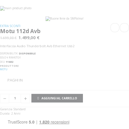
Vai
alla
Vai
fine
all'inizio
della
della
galleria
galleria
EXTRA SCONTI
di
di
Motu 112d Avb
immagini
immagini
1.499,00 €
1.699,00 €
Interfaccia Audio Thunderbolt Avb Ethernet Usb2
DISPONIBILITA':
DISPONIBILE
SOLO
1
RIMASTO/I
SKU
11602
PRODUTTORE
MOTU
PAGHI IN
AGGIUNGI AL CARRELLO
Garanzia Standard
Durata: 2 Anni