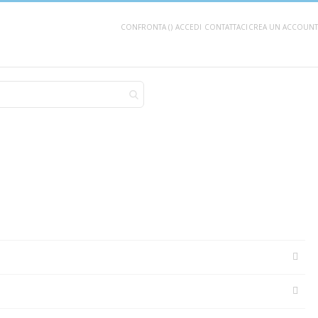
CONFRONTA (
)
ACCEDI
CONTATTACI
CREA UN ACCOUNT
AGGIUNGI AL CARRELLO