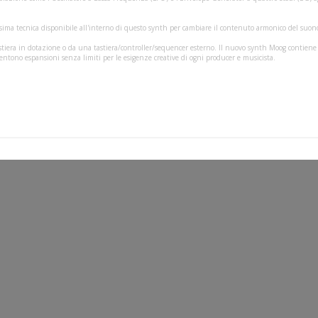
ssima tecnica disponibile all'interno di questo synth per cambiare il contenuto armonico del suon
tiera in dotazione o da una tastiera/controller/sequencer esterno. Il nuovo synth Moog contiene 
entono espansioni senza limiti per le esigenze creative di ogni producer e musicista.