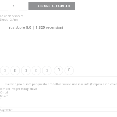
AGGIUNGI AL CARRELLO
Garanzia Standard
Durata: 2 Anni
Hai bisogno di info per questo prodotto? Scrivici una mail info@smpalma.it o chi
Richiedi info
per
Moog Mavis
Chiudi
Nome*
Cognome*