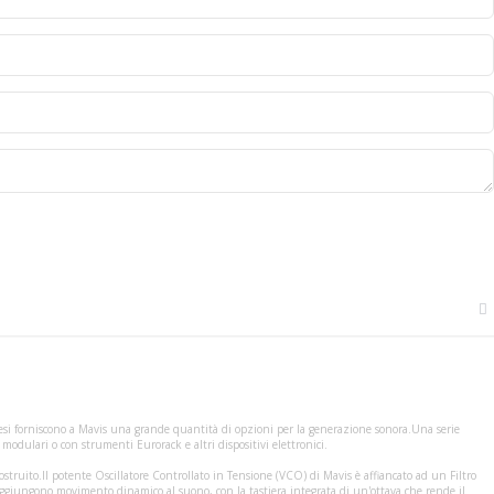
tesi forniscono a Mavis una grande quantità di opzioni per la generazione sonora.Una serie
modulari o con strumenti Eurorack e altri dispositivi elettronici.
truito.Il potente Oscillatore Controllato in Tensione (VCO) di Mavis è affiancato ad un Filtro
aggiungono movimento dinamico al suono, con la tastiera integrata di un'ottava che rende il