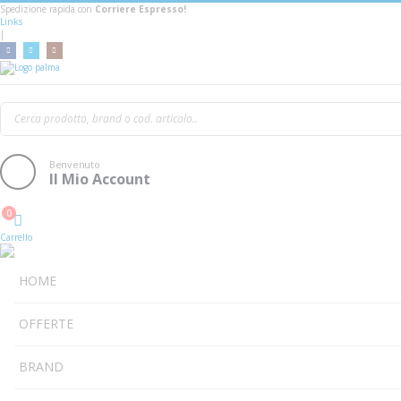
Spedizione rapida con
Corriere Espresso!
Links
|
Moog Mavis
Benvenuto
Il Mio Account
0
Cart
Carrello
HOME
OFFERTE
BRAND