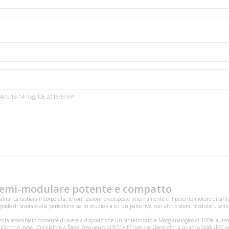
3 e Artt 13-14 Reg. UE 2016/679)*
emi-modulare potente e compatto
ità. La tastiera incorporata, le connessioni predisposte internamente e il potente motore di sin
o di lavorare alla perfezione sia in studio sia su un palco live, con altri sistemi modulari, semi 
lta assemblato consente di avere a disposizione un sintetizzatore Moog analogico al 100% autocos
ulazione come l’Oscillatore a Bassa Frequenza (LFO) e l’Envelope Generator a quattro stadi (EG) 