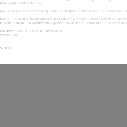
tutto a portata delle vostre dita.
Mavis è poi il primo strumento Moog in assoluto ad offrire un Wave Folder, un'altra interessanti
Mavis è un sintetizzatore analogico semi-modulare che può essere suonato direttamente dalla tas
musicale, e integra una patchbay con 24 punti di collegamento (13 ingressi e 11 uscite) che cons
Dimensioni: 228.6 x 133.4 x 38.1 mm (WxDxH)
Peso: 0.43 kg
VIDEO