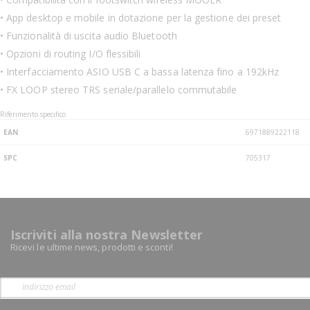
• App desktop e mobile in dotazione per la gestione dei preset
• Funzionalità di uscita audio Bluetooth
• Opzioni di routing I/O flessibili
• Interfacciamento ASIO USB C a bassa latenza fino a 192kHz
• FX LOOP stereo TRS seriale/parallelo commutabile
Riferimento specifico
EAN
6971889222118
SPC
705317
Iscriviti alla nostra Newsletter
Ricevi le ultime news, prodotti e sconti!