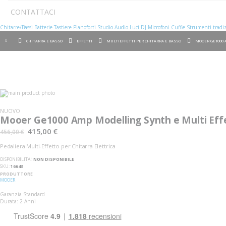
CONTATTACI
Chitarre/Bassi
Batterie
Tastiere
Pianoforti
Studio
Audio
Luci
DJ
Microfoni
Cuffie
Strumenti tradiz
CHITARRA E BASSO
EFFETTI
MULTIEFFETTI PER CHITARRA E BASSO
MOOER GE1000 
Vai
alla
Vai
fine
all'inizio
NUOVO
della
della
Mooer Ge1000 Amp Modelling Synth e Multi Eff
galleria
galleria
di
di
415,00 €
456,00 €
immagini
immagini
Pedaliera Multi-Effetto per Chitarra Elettrica
DISPONIBILITA':
NON DISPONIBILE
SKU
16643
PRODUTTORE
MOOER
Garanzia Standard
Durata: 2 Anni