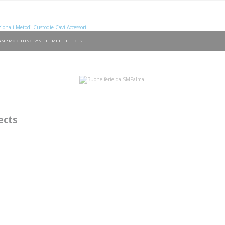
ionali
Metodi
Custodie
Cavi
Accessori
AMP MODELLING SYNTH E MULTI EFFECTS
ects