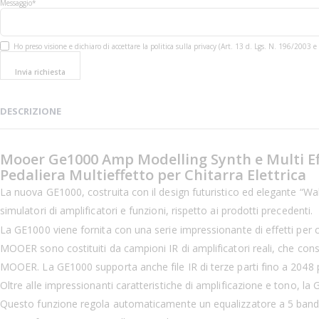
Messaggio*
Ho preso visione e dichiaro di accettare la politica sulla privacy (Art. 13 d. Lgs. N. 196/200
Invia richiesta
DESCRIZIONE
Mooer Ge1000 Amp Modelling Synth e Multi Ef
Pedaliera Multieffetto per Chitarra Elettrica
La nuova GE1000, costruita con il design futuristico ed elegante “Wal
simulatori di amplificatori e funzioni, rispetto ai prodotti precedenti.
La GE1000 viene fornita con una serie impressionante di effetti per 
MOOER sono costituiti da campioni IR di amplificatori reali, che cons
MOOER. La GE1000 supporta anche file IR di terze parti fino a 2048 p
Oltre alle impressionanti caratteristiche di amplificazione e tono, la
Questo funzione regola automaticamente un equalizzatore a 5 bande in b