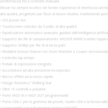
un'interfaccia EQ a controllo manuale.
Mooer ha sempre eccelso nel fornire esperienze di interfaccia utente 
alta qualità, progettato per flussi di lavoro intuitivi, mantenendo per
• 255 preset slot
• Touchscreen colorato da 5 pollici di alta qualità
• Equalizzatore automatico avanzato guidato dall'intelligenza artifici
• Supporto dei file di campionamento MOOER MNRS tramite l'applic
• Supporto 2048pt per file IR di terze parti
• Modalità Groove Station con Drum Machine e Looper sincronizzabi
• Controllo tap-tempo
• Pedale di espressione integrato
• Accordatore ad alta precisione incorporato
• Blocco effetti ad accesso rapido
• Design futuristico “Walking Star
• Oltre 15 controlli a pulsante
• Porte MIDI IN e MIDI OUT programmabili
• Porta USB-C per la gestione dei preset, l'audio USB e la funzional
• Compatibilità con il footswitch wireless MOOER