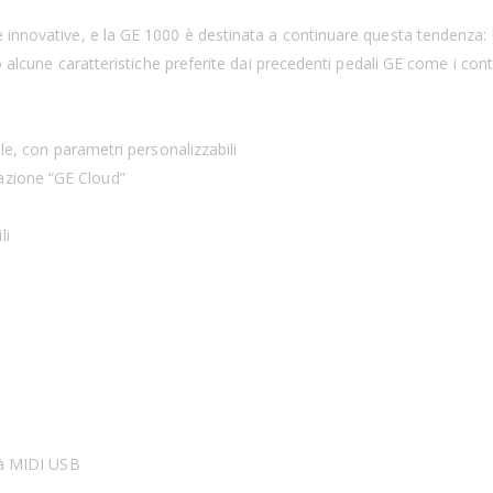
innovative, e la GE 1000 è destinata a continuare questa tendenza: la
ò alcune caratteristiche preferite dai precedenti pedali GE come i contr
ale, con parametri personalizzabili
azione “GE Cloud”
li
ità MIDI USB