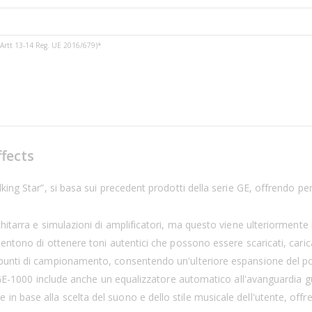
3 e Artt 13-14 Reg. UE 2016/679)*
fects
king Star”, si basa sui precedent prodotti della serie GE, offrendo p
chitarra e simulazioni di amplificatori, ma questo viene ulteriorment
entono di ottenere toni autentici che possono essere scaricati, carica
unti di campionamento, consentendo un'ulteriore espansione del porta
 GE-1000 include anche un equalizzatore automatico all'avanguardia gui
ase alla scelta del suono e dello stile musicale dell'utente, offrendo 