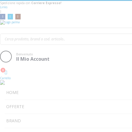
Spedizione rapida con
Corriere Espresso!
Links
|
Mooer Ge1000 Amp Mod
Benvenuto
Il Mio Account
0
Cart
Carrello
HOME
OFFERTE
BRAND