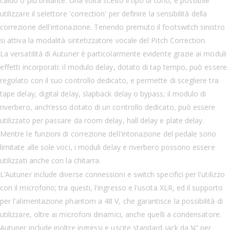
caldo o più brillante. Una volta scelto il tipo di tono, è possibile
utilizzare il selettore 'correction' per definire la sensibilità della
correzione dell'intonazione. Tenendo premuto il footswitch sinistro
si attiva la modalità sintetizzatore vocale del Pitch Correction.
La versatilità di Autuner è particolarmente evidente grazie ai moduli
effetti incorporati: il modulo delay, dotato di tap tempo, può essere
regolato con il suo controllo dedicato, e permette di scegliere tra
tape delay, digital delay, slapback delay o bypass; il modulo di
riverbero, anch’esso dotato di un controllo dedicato, può essere
utilizzato per passare da room delay, hall delay e plate delay.
Mentre le funzioni di correzione dell'intonazione del pedale sono
limitate alle sole voci, i moduli delay e riverbero possono essere
utilizzati anche con la chitarra.
L’Autuner include diverse connessioni e switch specifici per l'utilizzo
con il microfono; tra questi, l'ingresso e l'uscita XLR, ed il supporto
per l'alimentazione phantom a 48 V, che garantisce la possibilità di
utilizzare, oltre ai microfoni dinamici, anche quelli a condensatore.
Autuner include inoltre ingressi e uscite standard jack da ¼” per