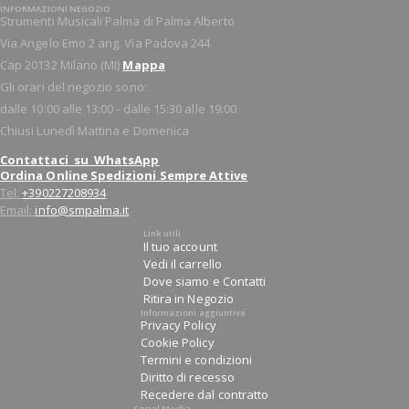
INFORMAZIONI NEGOZIO
Strumenti Musicali Palma di Palma Alberto
Via Angelo Emo 2 ang. Via Padova 244
Cap 20132 Milano (MI)
Mappa
Gli orari del negozio sono:
dalle 10:00 alle 13:00 - dalle 15:30 alle 19:00
Chiusi Lunedì Mattina e Domenica
Contattaci su WhatsApp
Ordina Online Spedizioni Sempre Attive
Tel:
+390227208934
Email:
info@smpalma.it
Link utili
Il tuo account
Vedi il carrello
Dove siamo e Contatti
Ritira in Negozio
Informazioni aggiuntive
Privacy Policy
Cookie Policy
Termini e condizioni
Diritto di recesso
Recedere dal contratto
Social Media