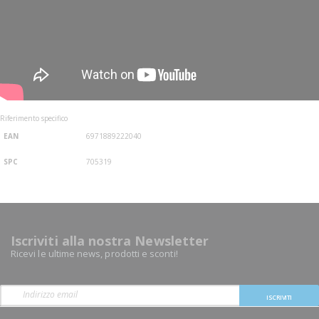
Riferimento specifico
EAN
6971889222040
SPC
705319
Iscriviti alla nostra Newsletter
Ricevi le ultime news, prodotti e sconti!
ISCRIVITI