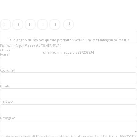
Hai bisogno di info per questo prodotto? Scrivici una mail info@smpalma.it o
Richiedi info
per
Mooer AUTUNER MVP1
Chiudi
chiamaci in negozio 0227208934
Nome*
Cognome*
Email*
Telefono*
Messaggio*
Ho preso visione e dichiaro di accettare la politica sulla privacy (Art. 13 d. Lgs. N. 196/2003 e