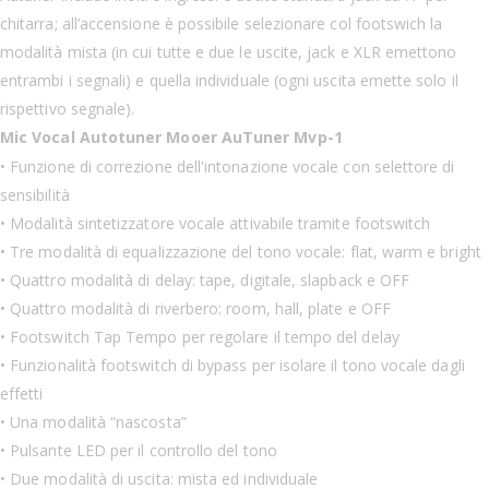
chitarra; all’accensione è possibile selezionare col footswich la
modalità mista (in cui tutte e due le uscite, jack e XLR emettono
entrambi i segnali) e quella individuale (ogni uscita emette solo il
rispettivo segnale).
Mic Vocal Autotuner Mooer AuTuner Mvp-1
• Funzione di correzione dell'intonazione vocale con selettore di
sensibilità
• Modalità sintetizzatore vocale attivabile tramite footswitch
• Tre modalità di equalizzazione del tono vocale: flat, warm e bright
• Quattro modalità di delay: tape, digitale, slapback e OFF
• Quattro modalità di riverbero: room, hall, plate e OFF
• Footswitch Tap Tempo per regolare il tempo del delay
• Funzionalità footswitch di bypass per isolare il tono vocale dagli
effetti
• Una modalità “nascosta”
• Pulsante LED per il controllo del tono
• Due modalità di uscita: mista ed individuale