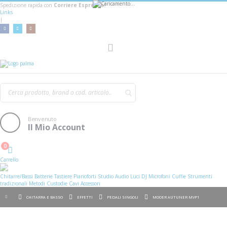
Spedizione rapida con
Corriere Espresso!
Links
|
AGGIUNGI AL CARRELLO
Toggle
Nav
Benvenuto
Il Mio Account
0
Cart
Carrello
Chitarre/Bassi
Batterie
Tastiere
Pianoforti
Studio
Audio
Luci
DJ
Microfoni
Cuffie
Strumenti
tradizionali
Metodi
Custodie
Cavi
Accessori
CHITARRA E BASSO
EFFETTI
PEDALI SINGOLI
MOOER AUTUNER MVP1