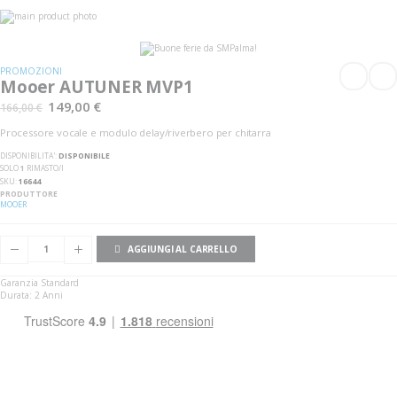
Vai
alla
Vai
fine
all'inizio
della
della
galleria
galleria
PROMOZIONI
di
di
Mooer AUTUNER MVP1
immagini
immagini
149,00 €
166,00 €
Processore vocale e modulo delay/riverbero per chitarra
DISPONIBILITA':
DISPONIBILE
SOLO
1
RIMASTO/I
SKU
16644
PRODUTTORE
MOOER
AGGIUNGI AL CARRELLO
Garanzia Standard
Durata: 2 Anni