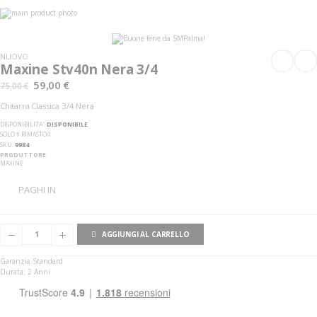
Vai
alla
Vai
fine
all'inizio
della
della
galleria
galleria
NUOVO
di
di
Maxine Stv40n Nera 3/4
immagini
immagini
59,00 €
75,00 €
Chitarra Classica 3/4 Nera
DISPONIBILITA':
DISPONIBILE
SOLO
1
RIMASTO/I
SKU
9984
PRODUTTORE
MAXINE
PAGHI IN
AGGIUNGI AL CARRELLO
Garanzia Standard
Durata: 2 Anni