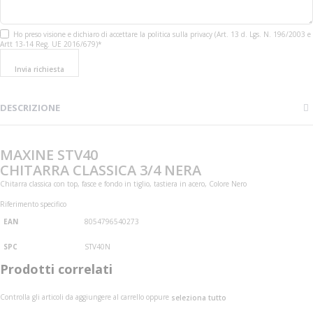
Ho preso visione e dichiaro di accettare la politica sulla privacy (Art. 13 d. Lgs. N. 196/2003 e
Artt 13-14 Reg. UE 2016/679)*
Invia richiesta
DESCRIZIONE
MAXINE STV40
CHITARRA CLASSICA 3/4 NERA
Chitarra classica con top, fasce e fondo in tiglio, tastiera in acero, Colore Nero
Riferimento specifico
EAN
8054796540273
SPC
STV40N
Prodotti correlati
Controlla gli articoli da aggiungere al carrello oppure
seleziona tutto