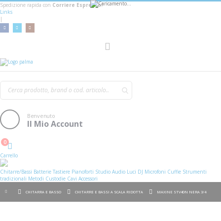
Spedizione rapida con
Corriere Espresso!
Links
|
AGGIUNGI AL CARRELLO
Toggle
Nav
Benvenuto
Il Mio Account
0
Cart
Carrello
Chitarre/Bassi
Batterie
Tastiere
Pianoforti
Studio
Audio
Luci
DJ
Microfoni
Cuffie
Strumenti
tradizionali
Metodi
Custodie
Cavi
Accessori
CHITARRA E BASSO
CHITARRE E BASSI A SCALA RIDOTTA
MAXINE STV40N NERA 3/4