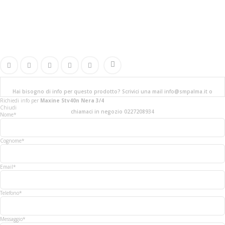
Hai bisogno di info per questo prodotto? Scrivici una mail info@smpalma.it o
Richiedi info
per
Maxine Stv40n Nera 3/4
Chiudi
chiamaci in negozio 0227208934
Nome*
Cognome*
Email*
Telefono*
Messaggio*