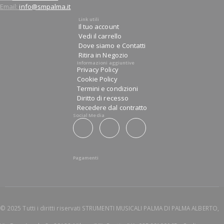
Email:
info@smpalma.it
Link utili
Il tuo account
Vedi il carrello
Dove siamo e Contatti
Ritira in Negozio
Informazioni aggiuntive
Privacy Policy
Cookie Policy
Termini e condizioni
Diritto di recesso
Recedere dal contratto
Social Media
Pagamenti
© 2025 Tutti i diritti riservati STRUMENTI MUSICALI PALMA DI PALMA ALBERTO,