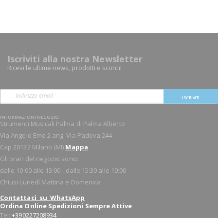
Iscriviti alla nostra Newsletter
Ricevi le ultime news, prodotti e sconti!
ISCRIVITI
INFORMAZIONI NEGOZIO
Strumenti Musicali Palma di Palma Alberto
Via Angelo Emo 2 ang. Via Padova 244
Cap 20132 Milano (MI)
Mappa
Gli orari del negozio sono:
dalle 10:00 alle 13:00 - dalle 15:30 alle 19:00
Chiusi Lunedì Mattina e Domenica
Contattaci su WhatsApp
Ordina Online Spedizioni Sempre Attive
Tel:
+390227208934