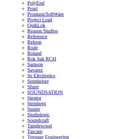
PolyEnd
Proel
PromusicSoftWare
Project Lead
QuikLok
Reason Studios
Reference
Reloop
Rode
Roland
Rok Sak RCH
Samson
Savarez
Se Electronics
Sennheiser
Shure
SOUNDSATION
Stentor
Steinberg
Squier
Studiologic
Soundcraft
Tanglewood
Tascam
Teenage Engineering