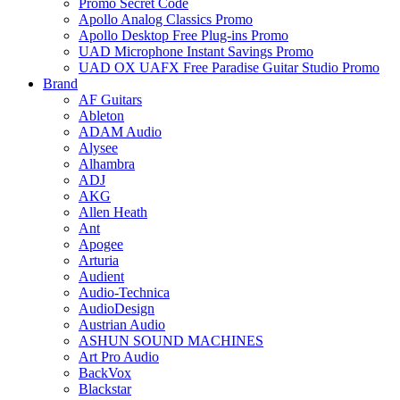
Promo Secret Code
Apollo Analog Classics Promo
Apollo Desktop Free Plug-ins Promo
UAD Microphone Instant Savings Promo
UAD OX UAFX Free Paradise Guitar Studio Promo
Brand
AF Guitars
Ableton
ADAM Audio
Alysee
Alhambra
ADJ
AKG
Allen Heath
Ant
Apogee
Arturia
Audient
Audio-Technica
AudioDesign
Austrian Audio
ASHUN SOUND MACHINES
Art Pro Audio
BackVox
Blackstar