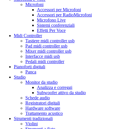
Microfoni
Accessori per Microfoni
Accessori per RadioMicrofoni
Microfono Live
Sistemi conferenziali
Effetti Per Voce
Midi Controller
Tastiere midi controller usb
Pad midi controller usb
Mixer midi controller usb
Interfacce midi usb
Pedali midi controller
Pianoforti digitali
Panca
Studio
Monitor da studio
Analizza e correggi
Subwoofer attivo da studio
Schede audio
Registratori digitali
Hardware software
Trattamento acustico
Strumenti tradizionali
Violini
Strumenti a fiato