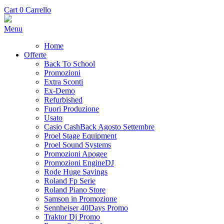
Cart
0
Carrello
Menu
Home
Offerte
Back To School
Promozioni
Extra Sconti
Ex-Demo
Refurbished
Fuori Produzione
Usato
Casio CashBack Agosto Settembre
Proel Stage Equipment
Proel Sound Systems
Promozioni Apogee
Promozioni EngineDJ
Rode Huge Savings
Roland Fp Serie
Roland Piano Store
Samson in Promozione
Sennheiser 40Days Promo
Traktor Dj Promo