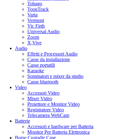
Tobago
ToonTrack
Varta
Vermont
Vic Firth
Universal Audio
Zoom
X Vive
Audio
Effetti e Processori Audio
Casse da installazione
Casse portatili
Karaoke
Sommatori e mixer da studio
Casse bluetooth
Video
Accessori Video
Mixer Video
Proiettore e Monitor Video
Registratore Video
Telecamera WebCam
Batterie
Accessori e hardware per Batteria
Monitor Per Batteria Elettronica
Borse Custodie Case