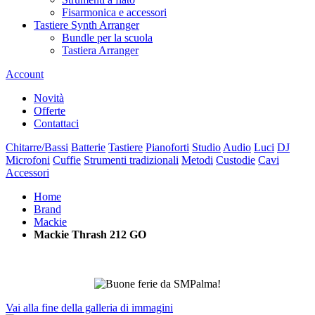
Fisarmonica e accessori
Tastiere Synth Arranger
Bundle per la scuola
Tastiera Arranger
Account
Novità
Offerte
Contattaci
Chitarre/Bassi
Batterie
Tastiere
Pianoforti
Studio
Audio
Luci
DJ
Microfoni
Cuffie
Strumenti tradizionali
Metodi
Custodie
Cavi
Accessori
Home
Brand
Mackie
Mackie Thrash 212 GO
Vai alla fine della galleria di immagini