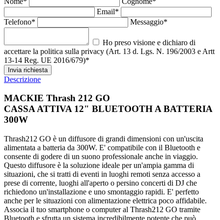
Nome*
Cognome*
Email*
Telefono*
Messaggio*
Ho preso visione e dichiaro di
accettare la politica sulla privacy (Art. 13 d. Lgs. N. 196/2003 e Artt
13-14 Reg. UE 2016/679)*
Invia richiesta
Descrizione
MACKIE Thrash 212 GO
CASSA ATTIVA 12" BLUETOOTH A BATTERIA
300W
Thrash212 GO è un diffusore di grandi dimensioni con un'uscita
alimentata a batteria da 300W. E' compatibile con il Bluetooth e
consente di godere di un suono professionale anche in viaggio.
Questo diffusore è la soluzione ideale per un'ampia gamma di
situazioni, che si tratti di eventi in luoghi remoti senza accesso a
prese di corrente, luoghi all'aperto o persino concerti di DJ che
richiedono un'installazione e uno smontaggio rapidi. E' perfetto
anche per le situazioni con alimentazione elettrica poco affidabile.
Associa il tuo smartphone o computer al Thrash212 GO tramite
Bluetooth e sfrutta un sistema incredibilmente potente che può