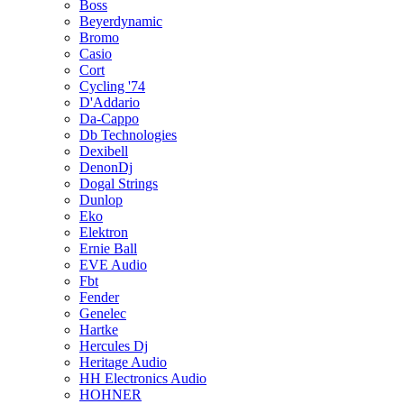
Boss
Beyerdynamic
Bromo
Casio
Cort
Cycling '74
D'Addario
Da-Cappo
Db Technologies
Dexibell
DenonDj
Dogal Strings
Dunlop
Eko
Elektron
Ernie Ball
EVE Audio
Fbt
Fender
Genelec
Hartke
Hercules Dj
Heritage Audio
HH Electronics Audio
HOHNER