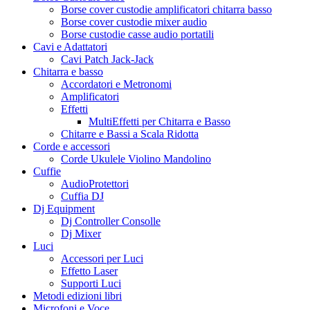
Borse cover custodie amplificatori chitarra basso
Borse cover custodie mixer audio
Borse custodie casse audio portatili
Cavi e Adattatori
Cavi Patch Jack-Jack
Chitarra e basso
Accordatori e Metronomi
Amplificatori
Effetti
MultiEffetti per Chitarra e Basso
Chitarre e Bassi a Scala Ridotta
Corde e accessori
Corde Ukulele Violino Mandolino
Cuffie
AudioProtettori
Cuffia DJ
Dj Equipment
Dj Controller Consolle
Dj Mixer
Luci
Accessori per Luci
Effetto Laser
Supporti Luci
Metodi edizioni libri
Microfoni e Voce