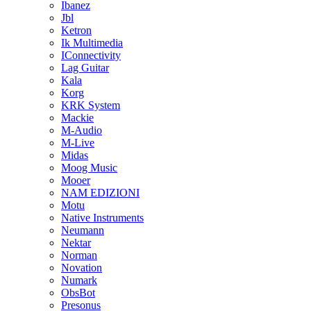
Ibanez
Jbl
Ketron
Ik Multimedia
IConnectivity
Lag Guitar
Kala
Korg
KRK System
Mackie
M-Audio
M-Live
Midas
Moog Music
Mooer
NAM EDIZIONI
Motu
Native Instruments
Neumann
Nektar
Norman
Novation
Numark
ObsBot
Presonus