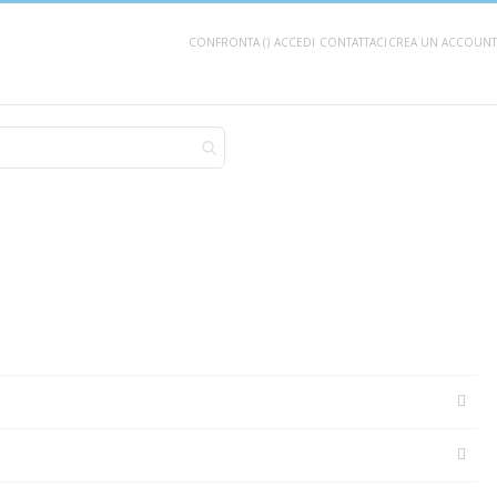
CONFRONTA (
)
ACCEDI
CONTATTACI
CREA UN ACCOUNT
AGGIUNGI AL CARRELLO