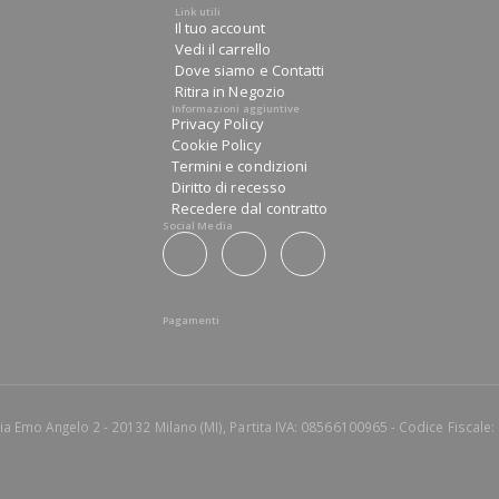
Link utili
Il tuo account
Vedi il carrello
Dove siamo e Contatti
Ritira in Negozio
Informazioni aggiuntive
Privacy Policy
Cookie Policy
Termini e condizioni
Diritto di recesso
Recedere dal contratto
Social Media
Pagamenti
Via Emo Angelo 2 - 20132 Milano (MI), Partita IVA: 08566100965 - Codice Fisca