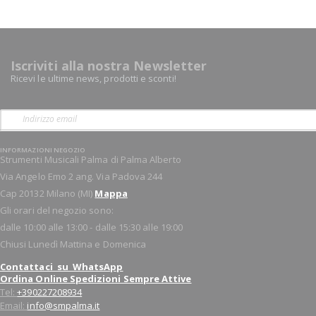
Iscriviti alla nostra Newsletter
Ricevi le ultime news, prodotti e sconti!
INFORMAZIONI NEGOZIO
Strumenti Musicali Palma di Palma Alberto
Via Angelo Emo 2 ang. Via Padova 244
Cap 20132 Milano (MI)
Mappa
Gli orari del negozio sono:
dalle 10:00 alle 13:00 - dalle 15:30 alle 19:00
Chiusi Lunedì Mattina e Domenica
Contattaci su WhatsApp
Ordina Online Spedizioni Sempre Attive
Tel:
+390227208934
Email:
info@smpalma.it