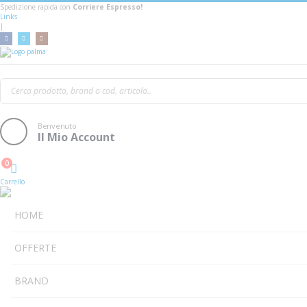
Spedizione rapida con
Corriere Espresso!
Links
|
M-Audio Sp2
Benvenuto
Il Mio Account
0
Cart
Carrello
HOME
OFFERTE
BRAND