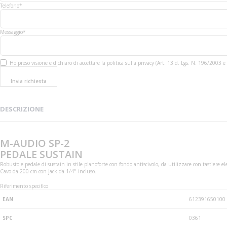
Telefono*
Messaggio*
Ho preso visione e dichiaro di accettare la politica sulla privacy (Art. 13 d. Lgs. N. 196/200
Invia richiesta
DESCRIZIONE
M-AUDIO SP-2
PEDALE SUSTAIN
Robusto e pedale di sustain in stile pianoforte con fondo antiscivolo, da utilizzare con tastiere
Cavo da 200 cm con jack da 1/4" incluso.
Riferimento specifico
EAN
612391650100
SPC
0361