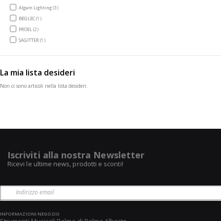
items
Algam Lighting
3
item
BEGLEC
1
items
PROEL
2
item
SAGITTER
1
La mia lista desideri
Non ci sono articoli nella lista desideri.
Iscriviti alla nostra Newsletter
Ricevi le ultime news, prodotti e sconti!
INFORMAZIONI NEGOZIO
Strumenti Musicali Palma di Palma Alberto