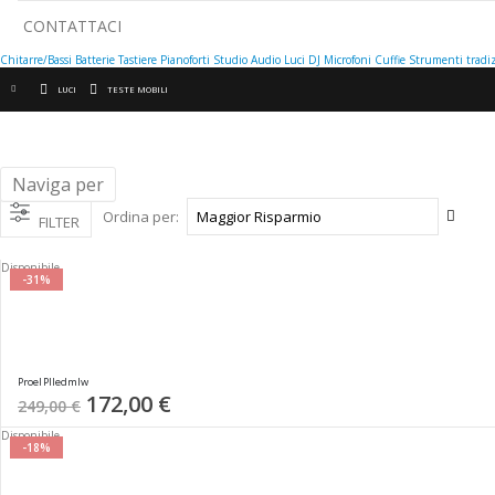
CONTATTACI
Chitarre/Bassi
Batterie
Tastiere
Pianoforti
Studio
Audio
Luci
DJ
Microfoni
Cuffie
Strumenti tradiz
LUCI
TESTE MOBILI
Naviga per
Impos
Ordina per
FILTER
la
direz
Disponibile
cresc
-31%
Proel Plledmlw
Special
172,00 €
249,00 €
Price
Disponibile
-18%