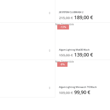
JB SYSTEM CLUBWASH 2
Special
189,00 €
215,00 €
Price
Non Disponibile
-13%
Algam Lighting Mw430 Wash
Special
139,00 €
159,00 €
Price
Non Disponibile
-8%
Algam Lighting Miniwash 710 Wash
Special
99,90 €
109,00 €
Price