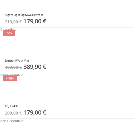
Algam Lighting Mw430z Wash
Special
179,00 €
219,00 €
Price
Disponibile
-5%
Sagitter JWashMini
Special
389,90 €
409,00 €
Price
Non Disponibile
-10%
Adj Xs-400
Special
179,00 €
200,00 €
Price
Non Disponibile