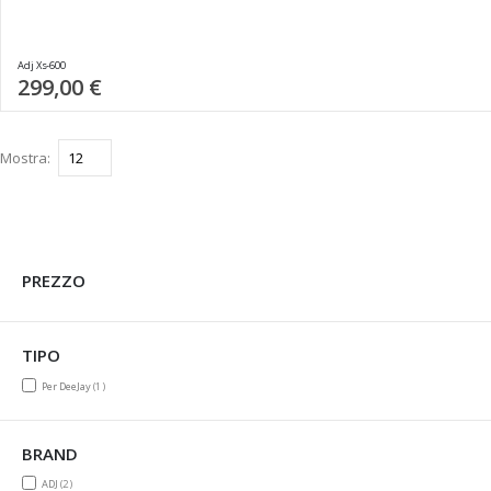
Adj Xs-600
299,00 €
Mostra
PREZZO
TIPO
item
Per DeeJay
1
BRAND
items
ADJ
2