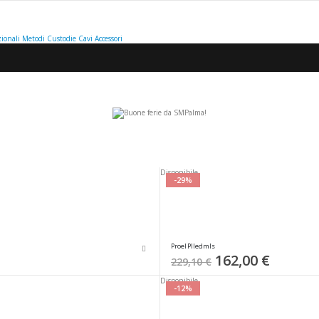
ionali
Metodi
Custodie
Cavi
Accessori
ta
ione
Disponibile
ente
-29%
Proel Plledmls
Special
162,00 €
229,10 €
Price
Disponibile
-12%