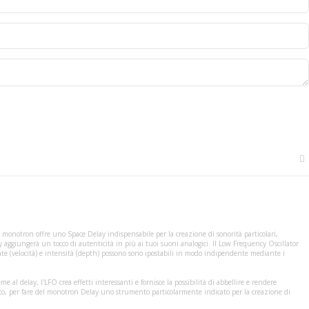
ie monotron offre uno Space Delay indispensabile per la creazione di sonorità particolari,
 aggiungerà un tocco di autenticità in più ai tuoi suoni analogici. Il Low Frequency Oscillator
te (velocità) e intensità (depth) possono sono ipostabili in modo indipendente mediante i
 al delay, l'LFO crea effetti interessanti e fornisce la possibilità di abbellire e rendere
mico, per fare del monotron Delay uno strumento particolarmente indicato per la creazione di