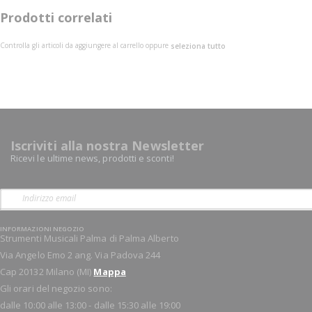
Prodotti correlati
Controlla gli articoli da aggiungere al carrello oppure
seleziona tutto
Iscriviti alla nostra Newsletter
Ricevi le ultime news, prodotti e sconti!
INFORMAZIONI NEGOZIO
Strumenti Musicali Palma di Palma Alberto
Via Angelo Emo 2 ang. Via Padova 244
Cap 20132 Milano (MI)
Mappa
Gli orari del negozio sono:
dalle 10:00 alle 13:00 - dalle 15:30 alle 19:00