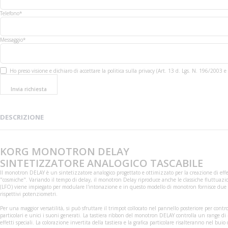
Telefono*
Messaggio*
Ho preso visione e dichiaro di accettare la politica sulla privacy (Art. 13 d. Lgs. N. 196/200
Invia richiesta
DESCRIZIONE
KORG MONOTRON DELAY
SINTETIZZATORE ANALOGICO TASCABILE
Il monotron DELAY è un sintetizzatore analogico progettato e ottimizzato per la creazione di effett
"cosmiche". Variando il tempo di delay, il monotron Delay riproduce anche le classiche fluttuazio
(LFO) viene impiegato per modulare l'intonazione e in questo modello di monotron fornisce due di
rispettivi potenziometri.
Per una maggior versatilità, si può sfruttare il trimpot collocato nel pannello posteriore per contr
particolari e unici i suoni generati. La tastiera ribbon del monotron DELAY controlla un range d
effetti speciali. La colorazione invertita della tastiera e la grafica particolare risalteranno nel b