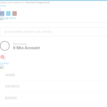
Spedizione rapida con
Corriere Espresso!
Links
|
Korg Monotron Delay
Benvenuto
Il Mio Account
0
Cart
Carrello
HOME
OFFERTE
BRAND