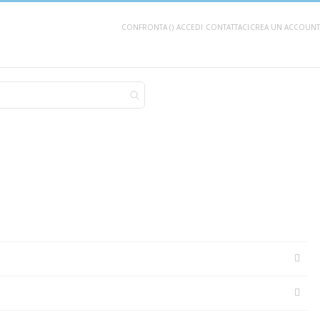
CONFRONTA (
)
ACCEDI
CONTATTACI
CREA UN ACCOUNT
AGGIUNGI AL CARRELLO