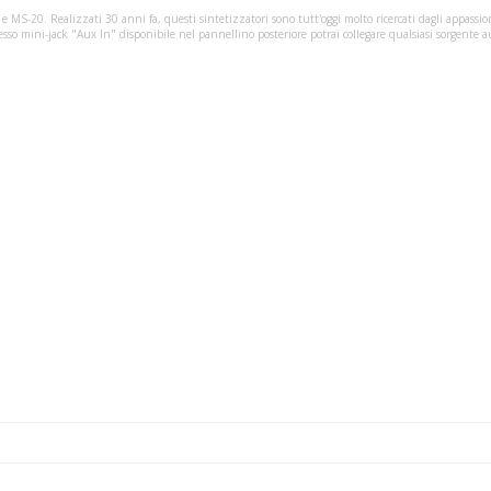
MS-20. Realizzati 30 anni fa, questi sintetizzatori sono tutt'oggi molto ricercati dagli appassion
ngresso mini-jack "Aux In" disponibile nel pannellino posteriore potrai collegare qualsiasi sorgen