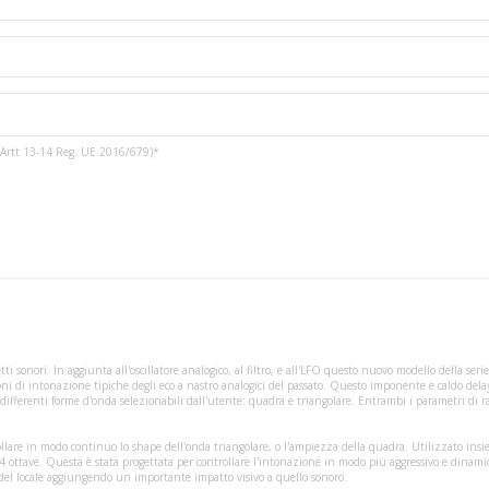
3 e Artt 13-14 Reg. UE 2016/679)*
i sonori. In aggiunta all'oscillatore analogico, al filtro, e all'LFO questo nuovo modello della ser
ni di intonazione tipiche degli eco a nastro analogici del passato. Questo imponente e caldo delay
fferenti forme d'onda selezionabili dall'utente: quadra e triangolare. Entrambi i parametri di ra
ollare in modo continuo lo shape dell'onda triangolare, o l'ampiezza della quadra. Utilizzato insieme
i 4 ottave. Questa è stata progettata per controllare l'intonazione in modo più aggressivo e dina
uio del locale aggiungendo un importante impatto visivo a quello sonoro.