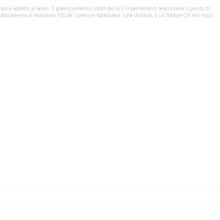
ati e addetti ai lavori. Il potenziometro Cutoff del VCF ti permette di selezionare il punto di
te audio esterna al monotron DELAY, come un Kaossilator, una chitarra, o un lettore CD e/o .mp3,