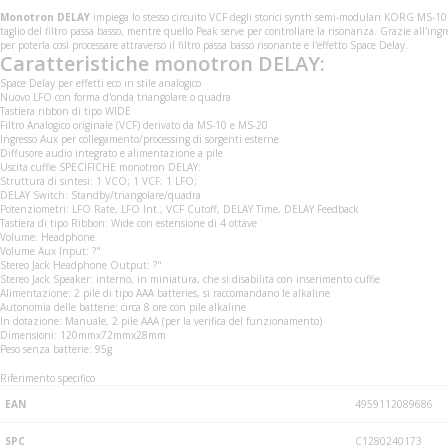
Monotron DELAY
impiega lo stesso circuito VCF degli storici synth semi-modulari KORG MS-10 e 
taglio del filtro passa basso, mentre quello Peak serve per controllare la risonanza. Grazie all'i
per poterla così processare attraverso il filtro passa basso risonante e l'effetto Space Delay.
Caratteristiche monotron DELAY:
Space Delay per effetti eco in stile analogico
Nuovo LFO con forma d'onda triangolare o quadra
Tastiera ribbon di tipo WIDE
Filtro Analogico originale (VCF) derivato da MS-10 e MS-20
Ingresso Aux per collegamento/processing di sorgenti esterne
Diffusore audio integrato e alimentazione a pile
Uscita cuffie SPECIFICHE monotron DELAY:
Struttura di sintesi: 1 VCO; 1 VCF; 1 LFO;
DELAY Switch: Standby/triangolare/quadra
Potenziometri: LFO Rate, LFO Int., VCF Cutoff, DELAY Time, DELAY Feedback
Tastiera di tipo Ribbon: Wide con estensione di 4 ottave
Volume: Headphone
Volume Aux Input: ?"
Stereo Jack Headphone Output: ?"
Stereo Jack Speaker: interno, in miniatura, che si disabilita con inserimento cuffie
Alimentazione: 2 pile di tipo AAA batteries, si raccomandano le alkaline
Autonomia delle batterie: circa 8 ore con pile alkaline
In dotazione: Manuale, 2 pile AAA (per la verifica del funzionamento)
Dimensioni: 120mmx72mmx28mm
Peso senza batterie: 95g
Riferimento specifico
EAN
4959112089686
SPC
C1280240173