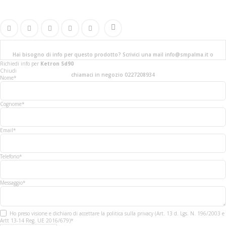
Hai bisogno di info per questo prodotto? Scrivici una mail info@smpalma.it o
Richiedi info
per
Ketron Sd90
Chiudi
chiamaci in negozio 0227208934
Nome*
Cognome*
Email*
Telefono*
Messaggio*
Ho preso visione e dichiaro di accettare la politica sulla privacy (Art. 13 d. Lgs. N. 196/2003 e
Artt 13-14 Reg. UE 2016/679)*