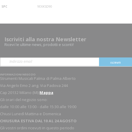
SPC
9EXKSD90
Iscriviti alla nostra Newsletter
Ricevi le ultime news, prodotti e sconti!
ISCRIVITI
INFORMAZIONI NEGOZIO
Strumenti Musicali Palma di Palma Alberto
Via Angelo Emo 2 ang. Via Padova 244
Cap 20132 Milano (MI)
Mappa
Gli orari del negozio sono:
dalle 10:00 alle 13:00 - dalle 15:30 alle 19:00
Chiusi Lunedì Mattina e Domenica
CHIUSURA ESTIVA DAL 10 AL 24 AGOSTO
Gli vostri ordini ricevuti in questo periodo