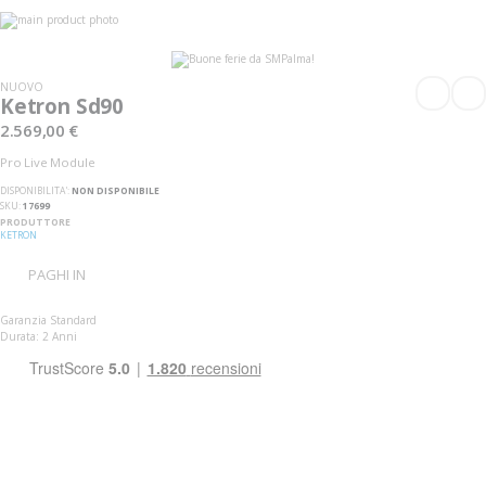
Vai
alla
Vai
fine
all'inizio
della
della
galleria
galleria
NUOVO
di
di
Ketron Sd90
immagini
immagini
2.569,00 €
Pro Live Module
DISPONIBILITA':
NON DISPONIBILE
SKU
17699
PRODUTTORE
KETRON
PAGHI IN
Garanzia Standard
Durata: 2 Anni