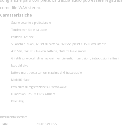
song anche parti complete. La traccia audio può essere registrata
come file WAV stereo.
Caratteristiche
Suono potente e professionale
Touchscreen facile da usare
Polifonia 128 voci
5 Banchi di suoni, 61 set di batteria, 368 voci preset e 1500 voci utente
400 Stili, 140 stili live con batteria, chitarre live e groove
Gli stili sono dotati di variazioni, riempimenti, interruzioni, introduzioni e finali
Loop dal vivo
Lettore multitraccia con un massimo di 6 tracce audio
Modalità frase
Possibilità di registrazione su Stereo-Wave
Dimensioni: 255 x 112 x 410mm
Peso: 4kg
Riferimento specifico
EAN
789011493055