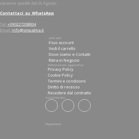
saranno spediti dal 25 Agosto
Contattaci su WhatsApp
Tel:
+390227208934
Email:
info@smpalma.it
Link utili
Il tuo account
Vedi il carrello
Dove siamo e Contatti
Ritira in Negozio
Informazioni aggiuntive
Privacy Policy
Cookie Policy
Termini e condizioni
Diritto di recesso
Recedere dal contratto
Social Media
Pagamenti