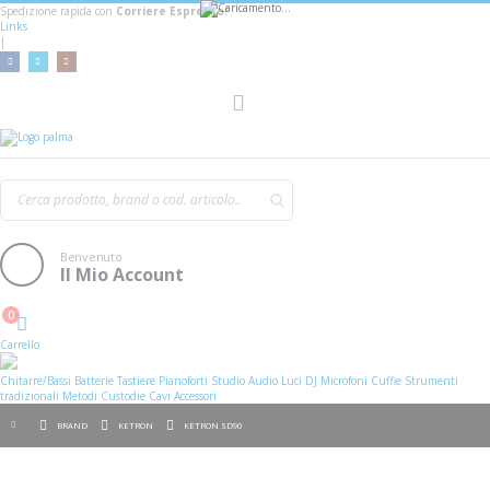
Spedizione rapida con
Corriere Espresso!
Links
|
Toggle
Nav
Benvenuto
Il Mio Account
0
Cart
Carrello
Chitarre/Bassi
Batterie
Tastiere
Pianoforti
Studio
Audio
Luci
DJ
Microfoni
Cuffie
Strumenti
tradizionali
Metodi
Custodie
Cavi
Accessori
BRAND
KETRON
KETRON SD90