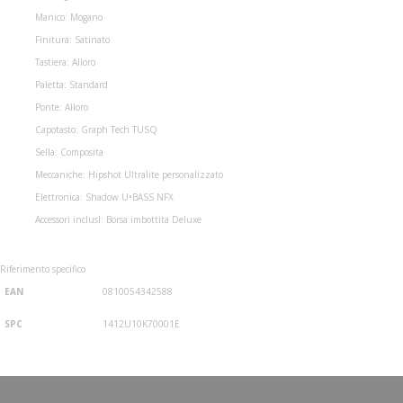
Manico: Mogano
Finitura: Satinato
Tastiera: Alloro
Paletta: Standard
Ponte: Alloro
Capotasto: Graph Tech TUSQ
Sella: Composita
Meccaniche: Hipshot Ultralite personalizzato
Elettronica: Shadow U•BASS NFX
Accessori inclusI: Borsa imbottita Deluxe
Riferimento specifico
EAN
0810054342588
SPC
1412U10K70001E