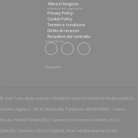
Ritira in Negozio
Informazioni aggiuntive
Privacy Policy
Cookie Policy
Termini e condizioni
Diritto di recesso
Recedere dal contratto
Social Media
Pagamenti
© 2025 Tutti i diritti riservati STRUMENTI MUSICALI PALMA DI PALMA ALBERTO,
Via Emo Angelo 2 - 20132 Milano (MI), Partita IVA: 08566100965 - Codice
Fiscale: PLMLRT74A04F205U, Camera di Commercio di Milano, R.E.A.:
2034025, Telefono: +39 0227208934, Email: info@smpalma.it P.IVA