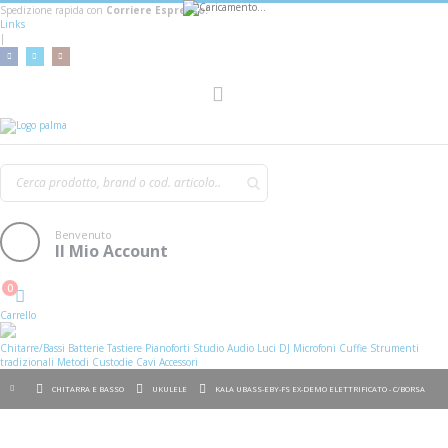
Spedizione rapida con
Corriere Espresso!
Links
|
AGGIUNGI AL
Toggle
Nav
CARRELLO
Benvenuto
Il Mio Account
0
Cart
Carrello
Chitarre/Bassi
Batterie
Tastiere
Pianoforti
Studio
Audio
Luci
DJ
Microfoni
Cuffie
Strumenti
tradizionali
Metodi
Custodie
Cavi
Accessori
CHITARRA E BASSO
UKULELE
KALA UBASS-EBY-FS EX-DEMO ELETTRIFICATO - C/BORSA