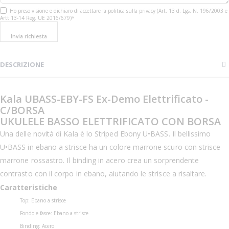
Ho preso visione e dichiaro di accettare la politica sulla privacy (Art. 13 d. Lgs. N. 196/2003 e
Artt 13-14 Reg. UE 2016/679)*
Invia richiesta
DESCRIZIONE
Kala UBASS-EBY-FS Ex-Demo Elettrificato -
C/BORSA
UKULELE BASSO ELETTRIFICATO CON BORSA
Una delle novità di Kala è lo Striped Ebony U•BASS. Il bellissimo
U•BASS in ebano a strisce ha un colore marrone scuro con strisce
marrone rossastro. Il binding in acero crea un sorprendente
contrasto con il corpo in ebano, aiutando le strisce a risaltare.
Caratteristiche
Top: Ebano a strisce
Fondo e fasce: Ebano a strisce
Binding: Acero