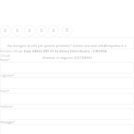
Hai bisogno di info per questo prodotto? Scrivici una mail info@smpalma.it o
Richiedi info
per
Kala UBASS-EBY-FS Ex-Demo Elettrificato - C/BORSA
Chiudi
chiamaci in negozio 0227208934
Nome*
Cognome*
Email*
Telefono*
Messaggio*