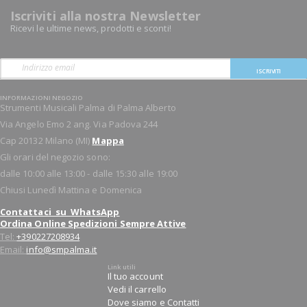
Iscriviti alla nostra Newsletter
Ricevi le ultime news, prodotti e sconti!
ISCRIVITI
INFORMAZIONI NEGOZIO
Strumenti Musicali Palma di Palma Alberto
Via Angelo Emo 2 ang. Via Padova 244
Cap 20132 Milano (MI)
Mappa
Gli orari del negozio sono:
dalle 10:00 alle 13:00 - dalle 15:30 alle 19:00
Chiusi Lunedì Mattina e Domenica
Contattaci su WhatsApp
Ordina Online Spedizioni Sempre Attive
Tel:
+390227208934
Email:
info@smpalma.it
Link utili
Il tuo account
Vedi il carrello
Dove siamo e Contatti