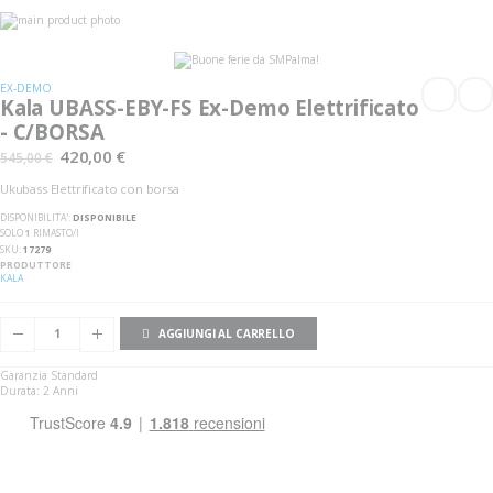
Vai
alla
Vai
fine
all'inizio
della
della
galleria
galleria
EX-DEMO
di
di
Kala UBASS-EBY-FS Ex-Demo Elettrificato
immagini
immagini
- C/BORSA
420,00 €
545,00 €
Ukubass Elettrificato con borsa
DISPONIBILITA':
DISPONIBILE
SOLO
1
RIMASTO/I
SKU
17279
PRODUTTORE
KALA
AGGIUNGI AL CARRELLO
Garanzia Standard
Durata: 2 Anni