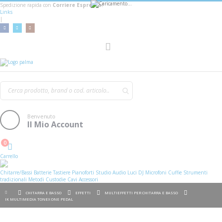
Spedizione rapida con
Corriere Espresso!
Links
|
AGGIUNGI AL CARRELLO
Toggle
Nav
Benvenuto
Il Mio Account
0
Cart
Carrello
Chitarre/Bassi
Batterie
Tastiere
Pianoforti
Studio
Audio
Luci
DJ
Microfoni
Cuffie
Strumenti
tradizionali
Metodi
Custodie
Cavi
Accessori
CHITARRA E BASSO
EFFETTI
MULTIEFFETTI PER CHITARRA E BASSO
IK MULTIMEDIA TONEX ONE PEDAL