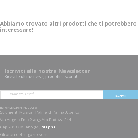
Abbiamo trovato altri prodotti che ti potrebbero
interessare!
Iscriviti alla nostra Newsletter
Ricevi le ultime news, prodotti e sconti!
ISCRIVITI
INFORMAZIONI NEGOZIO
Strumenti Musicali Palma di Palma Alberto
Via Angelo Emo 2 ang. Via Padova 244
Cap 20132 Milano (MI)
Mappa
Gli orari del negozio sono: