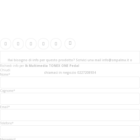
Hai bisogno di info per questo prodotto? Scrivici una mail info@smpalma.it o
Richiedi info
per
Ik Multimedia TONEX ONE Pedal
Chiudi
chiamaci in negozio 0227208934
Nome*
Cognome*
Email*
Telefono*
Messaggio*