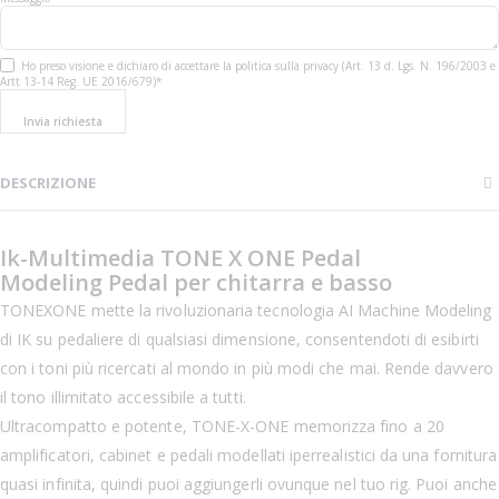
Ho preso visione e dichiaro di accettare la politica sulla privacy (Art. 13 d. Lgs. N. 196/2003 e
Artt 13-14 Reg. UE 2016/679)*
Invia richiesta
DESCRIZIONE
Ik-Multimedia TONE X ONE Pedal
Modeling Pedal per chitarra e basso
TONEXONE mette la rivoluzionaria tecnologia AI Machine Modeling
di IK su pedaliere di qualsiasi dimensione, consentendoti di esibirti
con i toni più ricercati al mondo in più modi che mai. Rende davvero
il tono illimitato accessibile a tutti.
Ultracompatto e potente, TONE-X-ONE memorizza fino a 20
amplificatori, cabinet e pedali modellati iperrealistici da una fornitura
quasi infinita, quindi puoi aggiungerli ovunque nel tuo rig. Puoi anche