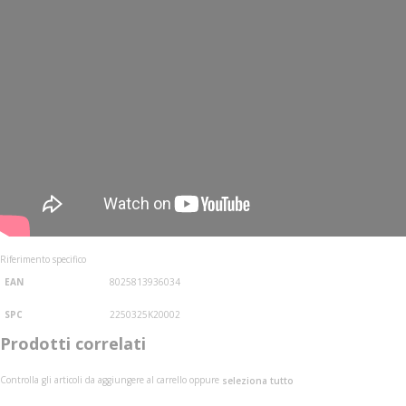
Riferimento specifico
EAN
8025813936034
SPC
2250325K20002
Prodotti correlati
Controlla gli articoli da aggiungere al carrello oppure
seleziona tutto