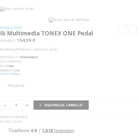
Vai
alla
Vai
fine
all'inizio
della
della
galleria
galleria
EXTRA SCONTI
di
di
Ik Multimedia TONEX ONE Pedal
immagini
immagini
154,99 €
220,00 €
Modeling Pedal per chitarra e basso
DISPONIBILITA':
DISPONIBILE
SOLO
2
RIMASTO/I
SKU
17071
PRODUTTORE
IK MULTIMEDIA
PAGHI IN
AGGIUNGI AL CARRELLO
Garanzia Standard
Durata: 2 Anni