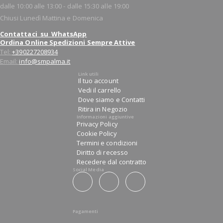
dalle 10:00 alle 13:00 - dalle 15:30 alle 19:00
Chiusi Lunedì Mattina e Domenica
Contattaci su WhatsApp
Ordina Online Spedizioni Sempre Attive
Tel:
+390227208934
Email:
info@smpalma.it
Link utili
Il tuo account
Vedi il carrello
Dove siamo e Contatti
Ritira in Negozio
Informazioni aggiuntive
Privacy Policy
Cookie Policy
Termini e condizioni
Diritto di recesso
Recedere dal contratto
Social Media
Pagamenti