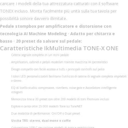
caricare i modelli della tua attrezzatura catturati con il software
TONEX incluso. Monta facilmente più unità sulla tua tavola per
possibilità sonore davvero illimitate.
Pedale stompbox per amplificatore e distorsione con
tecnologia AI Machine Modeling · Adatto per chitarra e
basso · 20 preset da salvare sul pedale:
Caratteristiche IkMultimedia TONE-X ONE
Catena segnale completa in un mini pedale
Amplificatori, cabinet e pedali modellati tramite macchina IA iperrealistici
Design compatto con facile accesso a tutti i principali controlli sul palco
I colori LED personalizzabili facilitano l'utilizzo di catena di segnale completa impilabili
o stereo
EQ di livello studio, compressore, riverbero, noise gate e Accordatore intelligente
integrati
Memorizza fino a 20 preset con oltre 200 modelli di toni Premium inclusi
Esplora e carica oltre 25.000 modelli Tone su ToneNET
Due modalità di performance: On/Off o Dual preset
Uscita TRS: stereo, dual mono o cuffie
Connessione USB-C per caricare modelli di tono e registrazione