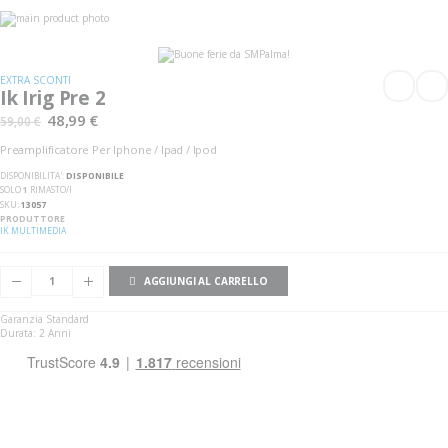
Vai
alla
Vai
fine
all'inizio
della
della
galleria
galleria
EXTRA SCONTI
di
di
Ik Irig Pre 2
immagini
immagini
48,99 €
59,00 €
Preamplificatore Per Iphone / Ipad / Ipod
DISPONIBILITA':
DISPONIBILE
SOLO
1
RIMASTO/I
SKU
13057
PRODUTTORE
IK MULTIMEDIA
AGGIUNGI AL CARRELLO
Garanzia Standard
Durata: 2 Anni