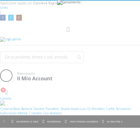
Spedizione rapida con
Corriere Espresso!
Links
|
AGGIUNGI AL CARRELLO
Toggle
Nav
Benvenuto
Il Mio Account
0
Cart
Carrello
Chitarre/Bassi
Batterie
Tastiere
Pianoforti
Studio
Audio
Luci
DJ
Microfoni
Cuffie
Strumenti
tradizionali
Metodi
Custodie
Cavi
Accessori
MICROFONI E VOCE
MICROFONI
IPAD IPHONE ANDROID
IK IRIG PRE 2