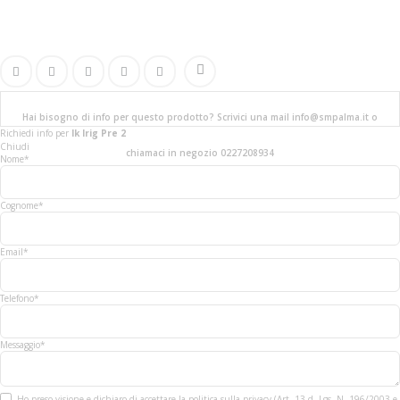
Hai bisogno di info per questo prodotto? Scrivici una mail info@smpalma.it o
Richiedi info
per
Ik Irig Pre 2
Chiudi
chiamaci in negozio 0227208934
Nome*
Cognome*
Email*
Telefono*
Messaggio*
Ho preso visione e dichiaro di accettare la politica sulla privacy (Art. 13 d. Lgs. N. 196/2003 e