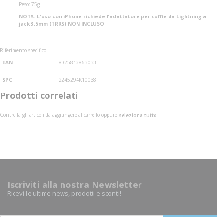
Peso: 75g
NOTA: L'uso con iPhone richiede l'adattatore per cuffie da Lightning a
jack 3,5mm (TRRS) NON INCLUSO
Riferimento specifico
EAN
8025813863033
SPC
2245294K10038
Prodotti correlati
Controlla gli articoli da aggiungere al carrello oppure
seleziona tutto
Iscriviti alla nostra Newsletter
Ricevi le ultime news, prodotti e sconti!