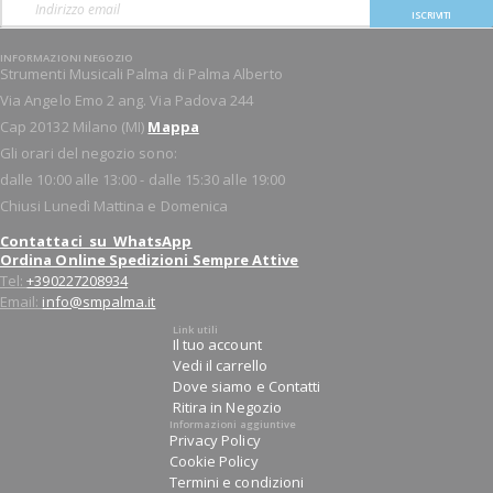
ISCRIVITI
INFORMAZIONI NEGOZIO
Strumenti Musicali Palma di Palma Alberto
Via Angelo Emo 2 ang. Via Padova 244
Cap 20132 Milano (MI)
Mappa
Gli orari del negozio sono:
dalle 10:00 alle 13:00 - dalle 15:30 alle 19:00
Chiusi Lunedì Mattina e Domenica
Contattaci su WhatsApp
Ordina Online Spedizioni Sempre Attive
Tel:
+390227208934
Email:
info@smpalma.it
Link utili
Il tuo account
Vedi il carrello
Dove siamo e Contatti
Ritira in Negozio
Informazioni aggiuntive
Privacy Policy
Cookie Policy
Termini e condizioni