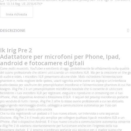
Artt 13-14 Reg. UE 2016/679)*
Invia richiesta
DESCRIZIONE
Ik Irig Pre 2
Adattatore per microfoni per Phone, Ipad,
android e fotocamere digitali
Come molti musicisti, YouTuber e emittenti di oggi, probabilmente fai affidamento sulla qualità
del suono professionale che ottieni utilizzando un microfono XLR. Ma per la creazione on the go
di audio e video, i microfoni XLR presentano alcune sfide. Molti richiedono l'alimentazione
phantom e, nella migliore delle ipotesi, usarli significa anche avere un laptop e un'interfaccia
audio classica per usufruire dei preamplificatori microfonici e l'alimentazione phantom di cui hai
bisogno. iRig Pre 2 è un preamplificatore microfonico tascabile che ti consente di utilizzare
facilmente i tuoi microfoni XLR per registrare, eseguire e riprodurre in streaming con il tuo
iPhone, iPad, dispositivo Android o fotocamera DSLR. Il sequel del preamp microfonico portatile
più venduto di tutti i tempi, iRig Pre 2 offre lo stesso suono professionale a cui sei abituato,
aggiungendo monitoraggio diretto, cablaggio a commutazione automatica per l'uso con
fotocamere digitali e molto altro ancora.
Che tu stia registrando un podcast o il tuo nuovo album, un'intervista o una sequenza
d'azione, iRig Pre 2 è il modo più semplice per collegare qualsiasi tipo di microfono XLR a un
iPhone, iPad o dispositivo Android. E il suo nuovo circuito a commutazione automatica consente
a iRig Pre 2 di adattarsi istantaneamente per funzionare anche con l'ingresso della tua
fotocamera digitale. E' il preamp microfonico portatile più piccolo e con il miglior suono che