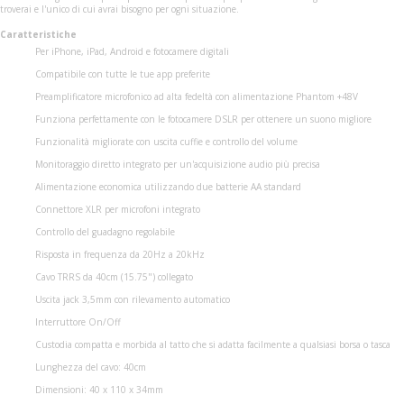
troverai e l'unico di cui avrai bisogno per ogni situazione.
Caratteristiche
Per iPhone, iPad, Android e fotocamere digitali
Compatibile con tutte le tue app preferite
Preamplificatore microfonico ad alta fedeltà con alimentazione Phantom +48V
Funziona perfettamente con le fotocamere DSLR per ottenere un suono migliore
Funzionalità migliorate con uscita cuffie e controllo del volume
Monitoraggio diretto integrato per un'acquisizione audio più precisa
Alimentazione economica utilizzando due batterie AA standard
Connettore XLR per microfoni integrato
Controllo del guadagno regolabile
Risposta in frequenza da 20Hz a 20kHz
Cavo TRRS da 40cm (15.75") collegato
Uscita jack 3,5mm con rilevamento automatico
Interruttore On/Off
Custodia compatta e morbida al tatto che si adatta facilmente a qualsiasi borsa o tasca
Lunghezza del cavo: 40cm
Dimensioni: 40 x 110 x 34mm