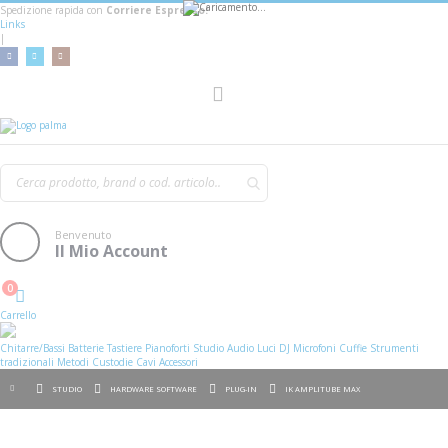
Spedizione rapida con
Corriere Espresso!
Links
|
AGGIUNGI AL CARRELLO
Toggle
Nav
Benvenuto
Il Mio Account
0
Cart
Carrello
Chitarre/Bassi
Batterie
Tastiere
Pianoforti
Studio
Audio
Luci
DJ
Microfoni
Cuffie
Strumenti
tradizionali
Metodi
Custodie
Cavi
Accessori
STUDIO
HARDWARE SOFTWARE
PLUG-IN
IK AMPLITUBE MAX