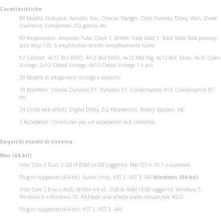
Caratteristiche
88 Modelli Stomplab: Acoustic Sim, Chorus, Flanger, Opto Tremolo, Delay, Wah, Diode
Overdrive, Compressor, EQ grafico, etc
80 Amplificatori: American Tube Clean 1, British Tube Lead 1, Solid State Bass preamp,
Jazz Amp 120, 5 amplificatori british completamente nuovi
92 Cabinet: 4x12 Brit 8000, 4x12 Brit 9000, 4x12 Red Pig, 4x12 Brit Silver, 4x10 Open
Vintage, 2x12 Closed Vintage, 4x12 Closed Vintage 1 e più
29 Modelli di altoparlanti vintage e moderni
19 Microfoni: Double Dynamic 57, Dynamic 57, Condensatore 414, Condensatore 87,
etc
24 Unità rack effetti: Digital Delay, EQ Parametrico, Rotary Speaker, etc
2 Accordatori: UltraTuner più un accordatore rack cromatico
Requisiti minimi di sistema
Mac (64-bit)
Intel Core 2 Duo, 2 GB of RAM (4 GB suggeriti), Mac OS X 10.7 o successivi
Plug-in supportati (64-bit): Audio Units, VST 2, VST 3, AAX
Windows (64-bit)
Intel Core 2 Duo o AMD Athlon 64 x2, 2GB di RAM (4GB suggeriti), Windows 7,
Windows 8 o Windows 10. Richiede una scheda audio compatibile ASIO
Plug-in supportati (64-bit): VST 2, VST 3, AAX