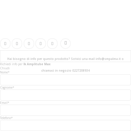
Hai bisogno di info per questo prodotto? Scrivici una mail info@smpalma.it o
Richiedi info
per
Ik Amplitube Max
Chiudi
chiamaci in negozio 0227208934
Nome*
Cognome*
Email*
Telefono*