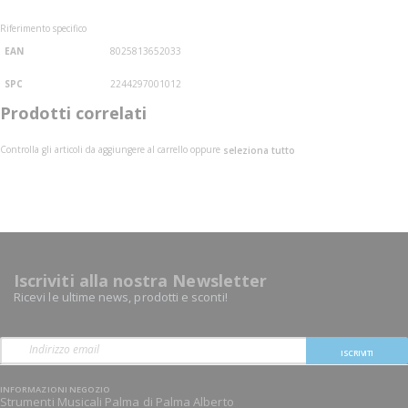
Riferimento specifico
EAN
8025813652033
SPC
2244297001012
Prodotti correlati
Controlla gli articoli da aggiungere al carrello oppure
seleziona tutto
Iscriviti alla nostra Newsletter
Ricevi le ultime news, prodotti e sconti!
ISCRIVITI
INFORMAZIONI NEGOZIO
Strumenti Musicali Palma di Palma Alberto