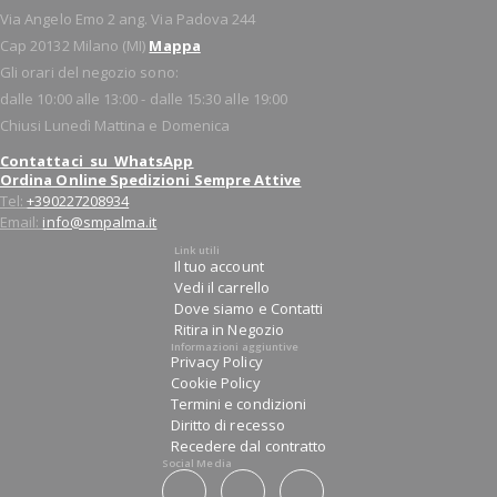
Via Angelo Emo 2 ang. Via Padova 244
Cap 20132 Milano (MI)
Mappa
Gli orari del negozio sono:
dalle 10:00 alle 13:00 - dalle 15:30 alle 19:00
Chiusi Lunedì Mattina e Domenica
Contattaci su WhatsApp
Ordina Online Spedizioni Sempre Attive
Tel:
+390227208934
Email:
info@smpalma.it
Link utili
Il tuo account
Vedi il carrello
Dove siamo e Contatti
Ritira in Negozio
Informazioni aggiuntive
Privacy Policy
Cookie Policy
Termini e condizioni
Diritto di recesso
Recedere dal contratto
Social Media