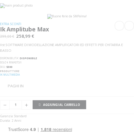
Vai
alla
Vai
fine
all'inizio
della
della
galleria
galleria
EXTRA SCONTI
di
di
Ik Amplitube Max
immagini
immagini
258,99 €
399,00 €
Vst SOFTWARE DI MODELLAZIONE AMPLIFICATORI ED EFFETTI PER CHITARRA E
BASSO
DISPONIBILITA':
DISPONIBILE
SOLO
1
RIMASTO/I
SKU
5300
PRODUTTORE
IK MULTIMEDIA
PAGHI IN
AGGIUNGI AL CARRELLO
Garanzia Standard
Durata: 2 Anni