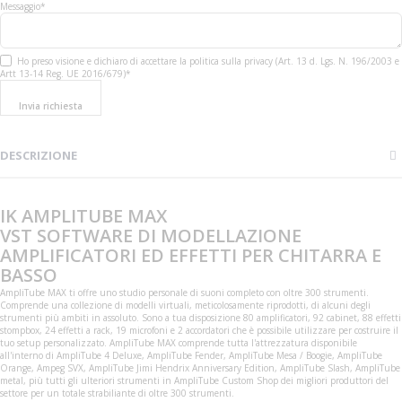
Messaggio*
Ho preso visione e dichiaro di accettare la politica sulla privacy (Art. 13 d. Lgs. N. 196/2003 e
Artt 13-14 Reg. UE 2016/679)*
Invia richiesta
DESCRIZIONE
IK AMPLITUBE MAX
VST SOFTWARE DI MODELLAZIONE
AMPLIFICATORI ED EFFETTI PER CHITARRA E
BASSO
AmpliTube MAX ti offre uno studio personale di suoni completo con oltre 300 strumenti.
Comprende una collezione di modelli virtuali, meticolosamente riprodotti, di alcuni degli
strumenti più ambiti in assoluto. Sono a tua disposizione 80 amplificatori, 92 cabinet, 88 effetti
stompbox, 24 effetti a rack, 19 microfoni e 2 accordatori che è possibile utilizzare per costruire il
tuo setup personalizzato. AmpliTube MAX comprende tutta l'attrezzatura disponibile
all'interno di AmpliTube 4 Deluxe, AmpliTube Fender, AmpliTube Mesa / Boogie, AmpliTube
Orange, Ampeg SVX, AmpliTube Jimi Hendrix Anniversary Edition, AmpliTube Slash, AmpliTube
metal, più tutti gli ulteriori strumenti in AmpliTube Custom Shop dei migliori produttori del
settore per un totale strabiliante di oltre 300 strumenti.