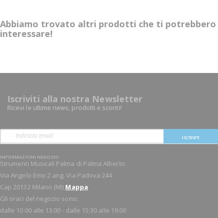
Abbiamo trovato altri prodotti che ti potrebbero
interessare!
Iscriviti alla nostra Newsletter
Ricevi le ultime news, prodotti e sconti!
ISCRIVITI
INFORMAZIONI NEGOZIO
Strumenti Musicali Palma di Palma Alberto
Via Angelo Emo 2 ang. Via Padova 244
Cap 20132 Milano (MI)
Mappa
Gli orari del negozio sono:
dalle 10:00 alle 13:00 - dalle 15:30 alle 19:00