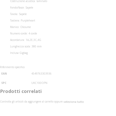
Costruzione acustica: laminato
Fondo/fasce: Sapele
Tavola: Sapele
Tastiera: Purpleheart
Manico: Okoume
Numero corde: 4 corde
Accordatura: 1A,2E,3C,4G
Lunghezza scala: 380 mm
Inclusa Gigbag
Riferimento specifico
EAN
4549763303936
SPC
UKC100OPN
Prodotti correlati
Controlla gli articoli da aggiungere al carrello oppure
seleziona tutto