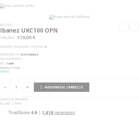
Vai
alla
Vai
fine
all'inizio
della
della
galleria
galleria
NUOVO
di
di
Ibanez UKC100 OPN
immagini
immagini
119,00 €
149,00 €
Ukulele Concerto Con Borsa
DISPONIBILITA':
DISPONIBILE
SOLO
5
RIMASTO/I
SKU
14991
PRODUTTORE
IBANEZ
AGGIUNGI AL CARRELLO
Garanzia Standard
Durata: 2 Anni