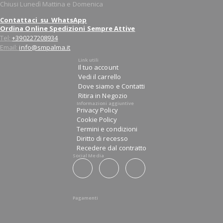
Chiusi Lunedì Mattina e Domenica
Contattaci su WhatsApp
Ordina Online Spedizioni Sempre Attive
Tel:
+390227208934
Email:
info@smpalma.it
Link utili
Il tuo account
Vedi il carrello
Dove siamo e Contatti
Ritira in Negozio
Informazioni aggiuntive
Privacy Policy
Cookie Policy
Termini e condizioni
Diritto di recesso
Recedere dal contratto
Social Media
Pagamenti