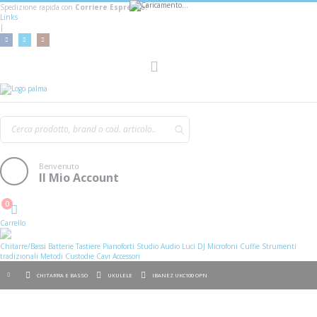
Spedizione rapida con
Corriere Espresso!
Links
|
AGGIUNGI AL CARRELLO
Toggle
Nav
Benvenuto
Il Mio Account
0
Cart
Carrello
Chitarre/Bassi
Batterie
Tastiere
Pianoforti
Studio
Audio
Luci
DJ
Microfoni
Cuffie
Strumenti
tradizionali
Metodi
Custodie
Cavi
Accessori
CHITARRA E BASSO
UKULELE
IBANEZ UKC100 OPN