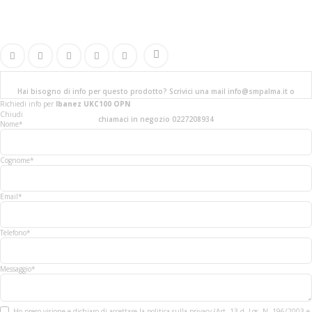
Hai bisogno di info per questo prodotto? Scrivici una mail info@smpalma.it o
Richiedi info
per
Ibanez UKC100 OPN
Chiudi
chiamaci in negozio 0227208934
Nome*
Cognome*
Email*
Telefono*
Messaggio*
Ho preso visione e dichiaro di accettare la politica sulla privacy (Art. 13 d. Lgs. N. 196/2003 e