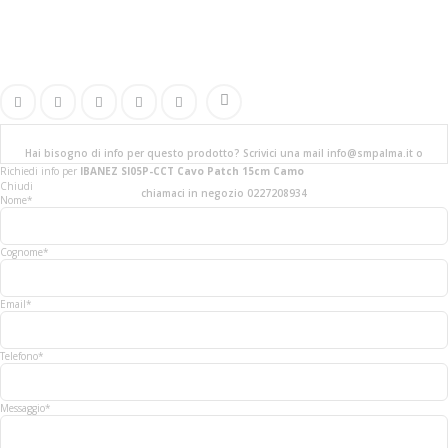
Hai bisogno di info per questo prodotto? Scrivici una mail info@smpalma.it o
Richiedi info
per
IBANEZ SI05P-CCT Cavo Patch 15cm Camo
Chiudi
chiamaci in negozio 0227208934
Nome*
Cognome*
Email*
Telefono*
Messaggio*