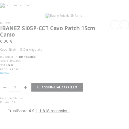
Vai
alla
Vai
fine
all'inizio
della
della
galleria
galleria
NUOVO
di
di
IBANEZ SI05P-CCT Cavo Patch 15cm
immagini
immagini
Camo
6,00 €
Cavo Effetti 15 Cm Angolato
DISPONIBILITA':
DISPONIBILE
SOLO
2
RIMASTO/I
SKU
10978
PRODUTTORE
IBANEZ
AGGIUNGI AL CARRELLO
Garanzia Standard
Durata: 2 Anni