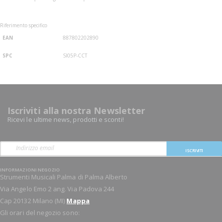
Riferimento specifico
EAN
887802202890
SPC
SI05P-CCT
Iscriviti alla nostra Newsletter
Ricevi le ultime news, prodotti e sconti!
ISCRIVITI
INFORMAZIONI NEGOZIO
Strumenti Musicali Palma di Palma Alberto
Via Angelo Emo 2 ang. Via Padova 244
Cap 20132 Milano (MI)
Mappa
Gli orari del negozio sono: