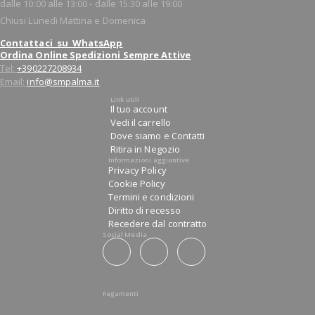
dalle 10:00 alle 13:00 - dalle 15:30 alle 19:00
Chiusi Lunedì Mattina e Domenica
Contattaci su WhatsApp
Ordina Online Spedizioni Sempre Attive
Tel:
+390227208934
Email:
info@smpalma.it
Link utili
Il tuo account
Vedi il carrello
Dove siamo e Contatti
Ritira in Negozio
Informazioni aggiuntive
Privacy Policy
Cookie Policy
Termini e condizioni
Diritto di recesso
Recedere dal contratto
Social Media
Pagamenti