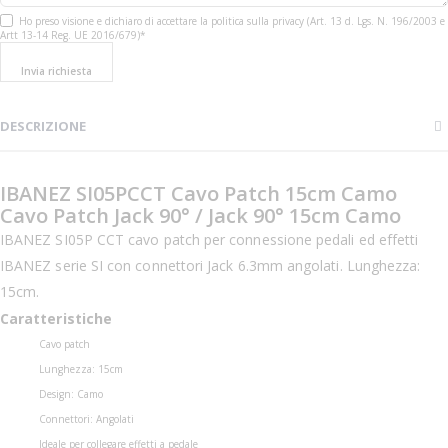
Ho preso visione e dichiaro di accettare la politica sulla privacy (Art. 13 d. Lgs. N. 196/2003 e
Artt 13-14 Reg. UE 2016/679)*
Invia richiesta
DESCRIZIONE
IBANEZ SI05PCCT Cavo Patch 15cm Camo
Cavo Patch Jack 90° / Jack 90° 15cm Camo
IBANEZ SI05P CCT cavo patch per connessione pedali ed effetti
IBANEZ serie SI con connettori Jack 6.3mm angolati. Lunghezza:
15cm.
Caratteristiche
Cavo patch
Lunghezza: 15cm
Design: Camo
Connettori: Angolati
Ideale per collegare effetti a pedale