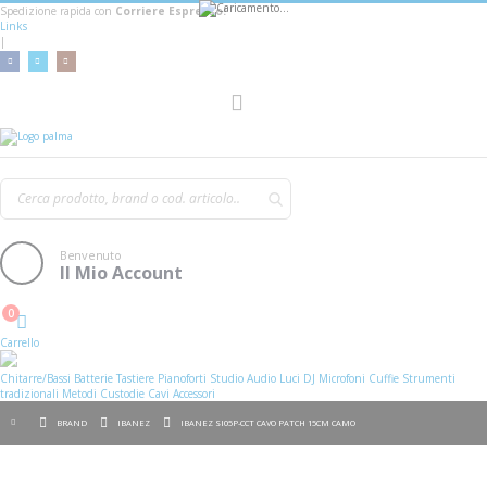
Spedizione rapida con
Corriere Espresso!
Links
|
AGGIUNGI AL CARRELLO
Toggle
Nav
Benvenuto
Il Mio Account
0
Cart
Carrello
Chitarre/Bassi
Batterie
Tastiere
Pianoforti
Studio
Audio
Luci
DJ
Microfoni
Cuffie
Strumenti
tradizionali
Metodi
Custodie
Cavi
Accessori
BRAND
IBANEZ
IBANEZ SI05P-CCT CAVO PATCH 15CM CAMO