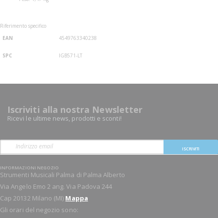
Riferimento specifico
EAN
4549763340238
SPC
IGB571-LT
Iscriviti alla nostra Newsletter
Ricevi le ultime news, prodotti e sconti!
ISCRIVITI
INFORMAZIONI NEGOZIO
Strumenti Musicali Palma di Palma Alberto
Via Angelo Emo 2 ang. Via Padova 244
Cap 20132 Milano (MI)
Mappa
Gli orari del negozio sono: