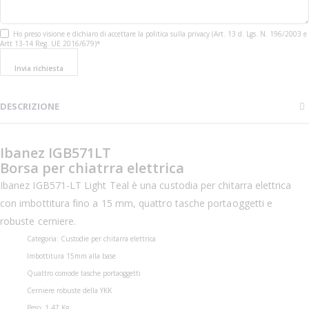
Ho preso visione e dichiaro di accettare la politica sulla privacy (Art. 13 d. Lgs. N. 196/2003 e
Artt 13-14 Reg. UE 2016/679)*
Invia richiesta
DESCRIZIONE
Ibanez IGB571LT
Borsa per chiatrra elettrica
Ibanez IGB571-LT Light Teal è una custodia per chitarra elettrica
con imbottitura fino a 15 mm, quattro tasche portaoggetti e
robuste cerniere.
Categoria: Custodie per chitarra elettrica
Imbottitura 15mm alla base
Quattro comode tasche portaoggetti
Cerniere robuste della YKK
Peso: 1,47 Kg