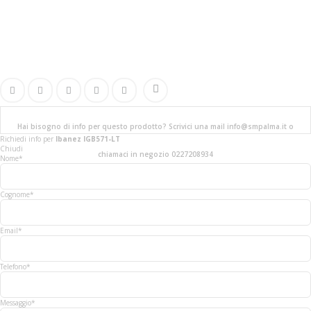
Hai bisogno di info per questo prodotto? Scrivici una mail info@smpalma.it o
Richiedi info
per
Ibanez IGB571-LT
Chiudi
chiamaci in negozio 0227208934
Nome*
Cognome*
Email*
Telefono*
Messaggio*