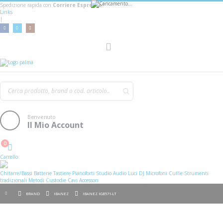
Spedizione rapida con
Corriere Espresso!
Links
|
AGGIUNGI AL CARRELLO
Toggle
Nav
Benvenuto
Il Mio Account
0
Cart
Carrello
Chitarre/Bassi
Batterie
Tastiere
Pianoforti
Studio
Audio
Luci
DJ
Microfoni
Cuffie
Strumenti
tradizionali
Metodi
Custodie
Cavi
Accessori
BRAND
IBANEZ
IBANEZ IGB571-LT