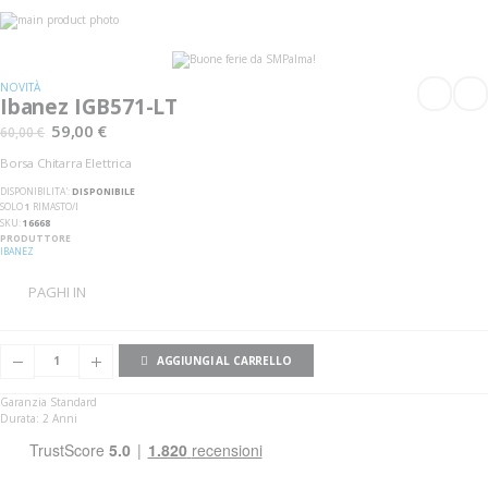
Vai
alla
Vai
fine
all'inizio
della
della
galleria
galleria
NOVITÀ
di
di
Ibanez IGB571-LT
immagini
immagini
59,00 €
60,00 €
Borsa Chitarra Elettrica
DISPONIBILITA':
DISPONIBILE
SOLO
1
RIMASTO/I
SKU
16668
PRODUTTORE
IBANEZ
PAGHI IN
AGGIUNGI AL CARRELLO
Garanzia Standard
Durata: 2 Anni