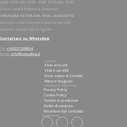
dalle 10:00 alle 13:00 - dalle 15:30 alle 19:00
Chiusi Lunedì Mattina e Domenica
CHIUSURA ESTIVA DAL 10 AL 24 AGOSTO
Gli vostri ordini ricevuti in questo periodo
saranno spediti dal 25 Agosto
Contattaci su WhatsApp
Tel:
+390227208934
Email:
info@smpalma.it
Link utili
Il tuo account
Vedi il carrello
Dove siamo e Contatti
Ritira in Negozio
Informazioni aggiuntive
Privacy Policy
Cookie Policy
Termini e condizioni
Diritto di recesso
Recedere dal contratto
Social Media