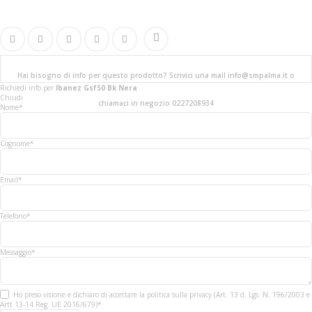
Hai bisogno di info per questo prodotto? Scrivici una mail info@smpalma.it o
Richiedi info
per
Ibanez Gsf50 Bk Nera
Chiudi
chiamaci in negozio 0227208934
Nome*
Cognome*
Email*
Telefono*
Messaggio*
Ho preso visione e dichiaro di accettare la politica sulla privacy (Art. 13 d. Lgs. N. 196/2003 e
Artt 13-14 Reg. UE 2016/679)*