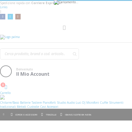
Spedizione rapida con
Corriere Espresso!
Links
|
Toggle
Nav
Benvenuto
Il Mio Account
0
Cart
Carrello
Chitarre/Bassi
Batterie
Tastiere
Pianoforti
Studio
Audio
Luci
DJ
Microfoni
Cuffie
Strumenti
tradizionali
Metodi
Custodie
Cavi
Accessori
CORDE E ACCESSORI
TRACOLLE
IBANEZ GSF50 BK NERA