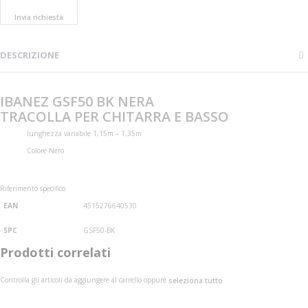
Invia richiesta
DESCRIZIONE
IBANEZ GSF50 BK NERA
TRACOLLA PER CHITARRA E BASSO
lunghezza variabile 1,15m – 1,35m
Colore Nero
Riferimento specifico
EAN
4515276640530
SPC
GSF50-BK
Prodotti correlati
Controlla gli articoli da aggiungere al carrello oppure
seleziona tutto