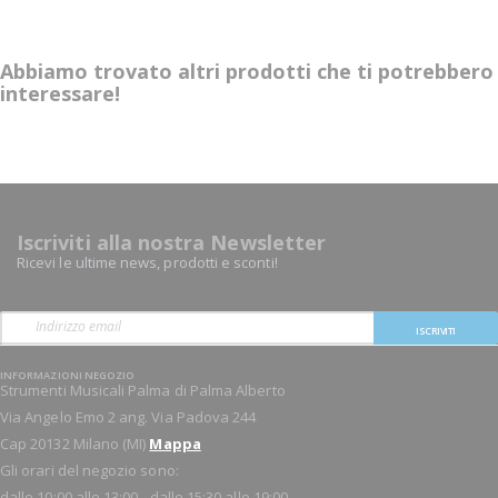
Abbiamo trovato altri prodotti che ti potrebbero
interessare!
Iscriviti alla nostra Newsletter
Ricevi le ultime news, prodotti e sconti!
ISCRIVITI
INFORMAZIONI NEGOZIO
Strumenti Musicali Palma di Palma Alberto
Via Angelo Emo 2 ang. Via Padova 244
Cap 20132 Milano (MI)
Mappa
Gli orari del negozio sono:
dalle 10:00 alle 13:00 - dalle 15:30 alle 19:00