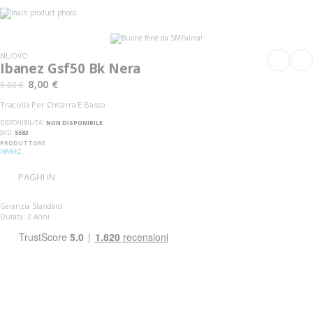
Vai
alla
Vai
fine
all'inizio
della
della
galleria
galleria
NUOVO
di
di
Ibanez Gsf50 Bk Nera
immagini
immagini
8,00 €
9,00 €
Tracolla Per Chitarra E Basso
DISPONIBILITA':
NON DISPONIBILE
SKU
5583
PRODUTTORE
IBANEZ
PAGHI IN
Garanzia Standard
Durata: 2 Anni