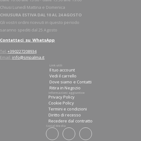
Chiusi Lunedì Mattina e Domenica
CHIUSURA ESTIVA DAL 10 AL 24 AGOSTO
Gli vostri ordini ricevuti in questo periodo
saranno spediti dal 25 Agosto
Contattaci su WhatsApp
Tel:
+390227208934
Email:
info@smpalma.it
Link utili
Il tuo account
Vedi il carrello
Dove siamo e Contatti
Ritira in Negozio
Informazioni aggiuntive
Privacy Policy
Cookie Policy
Termini e condizioni
Diritto di recesso
Recedere dal contratto
Social Media