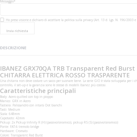
Messaggio*
Ho preso visione e dichiaro di accettare la politica sulla privacy (Art. 13 d. Lgs. N. 196/200
Invia richiesta
DESCRIZIONE
IBANEZ GRX70QA TRB Transparent Red Burst
CHITARRA ELETTRICA ROSSO TRASPARENTE
Una chitarra non deve costare un sacco per suonare bene. La serie GIO è stata sviluppata per i chi
controllo, il set-up e la garanzia sono le stesse di modelli Ibanez più costosi.
Caratteristiche principali
Body: Acero quilted con top in pioppo
Manico: GRX in Acero
Tastiera: Palissandro con intarsi Dot bianchi
Tasti: Medium
Scala: 648mm
Capotasto: 42mm
Pickup: 2x Pickup Infinity R (H) (passivo/ceramico), pickup RS (S) (passivo/ceramico)
Ponte: FAT-6 tremolo bridge
Hardware: Cromato
Colore: Transparent Red Burst