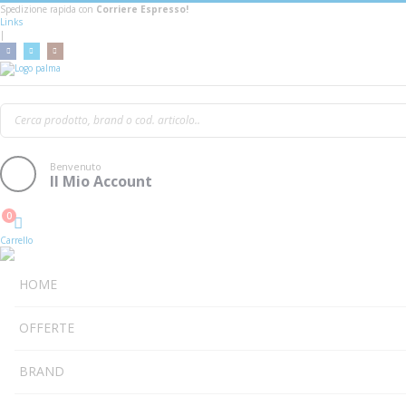
Spedizione rapida con
Corriere Espresso!
Links
|
Ibanez GRX70QA-TRB
Benvenuto
Il Mio Account
0
Cart
Carrello
HOME
OFFERTE
BRAND