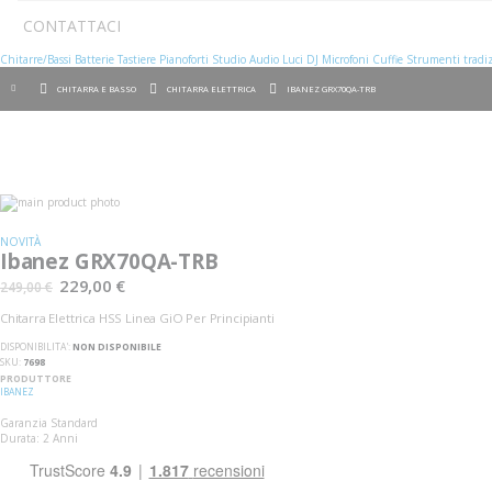
CONTATTACI
Chitarre/Bassi
Batterie
Tastiere
Pianoforti
Studio
Audio
Luci
DJ
Microfoni
Cuffie
Strumenti tradiz
CHITARRA E BASSO
CHITARRA ELETTRICA
IBANEZ GRX70QA-TRB
Vai
alla
Vai
fine
all'inizio
NOVITÀ
della
della
Ibanez GRX70QA-TRB
galleria
galleria
di
di
229,00 €
249,00 €
immagini
immagini
Chitarra Elettrica HSS Linea GiO Per Principianti
DISPONIBILITA':
NON DISPONIBILE
SKU
7698
PRODUTTORE
IBANEZ
Garanzia Standard
Durata: 2 Anni