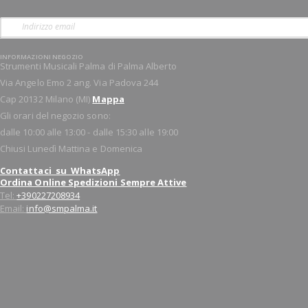
INFORMAZIONI NEGOZIO
Strumenti Musicali Palma di Palma Alberto
Via Angelo Emo 2 ang. Via Padova 244
Cap 20132 Milano (MI)
Mappa
Gli orari del negozio sono:
dalle 10:00 alle 13:00 - dalle 15:30 alle 19:00
Chiusi Lunedì Mattina e Domenica
Contattaci su WhatsApp
Ordina Online Spedizioni Sempre Attive
Tel:
+390227208934
Email:
info@smpalma.it