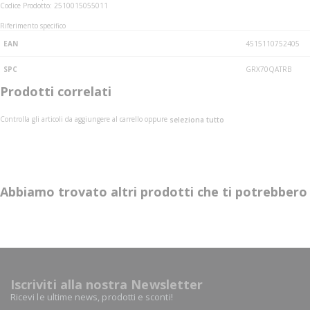
Codice Prodotto: 2510015055011
Riferimento specifico
EAN
4515110752405
SPC
GRX70QATRB
Prodotti correlati
Controlla gli articoli da aggiungere al carrello oppure
seleziona tutto
Abbiamo trovato altri prodotti che ti potrebbero 
Iscriviti alla nostra Newsletter
Ricevi le ultime news, prodotti e sconti!