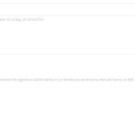
3 e Artt 13-14 Reg. UE 2016/679)*
tarristi che vogliono la qualità Ibanez in un formato più conveniente. Non solo hanno un look migl