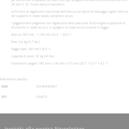
28 mm (1.10 ") come banjo e mandolini.
La frizione di regolazione istantanea dell'altezza con perno di bloccaggio regola l'altezza
del supporto in modo rapido, semplice e sicuro.
I poggiaschiena pieghevoli con regolazione della posizione multi-angolo supportano lo
strumento in modo sicuro e si ripiegano in modo sicuro durante il viaggio.
Altezza: 905 mm - 1.130 mm (35,6 "- 44,5")
Peso: 2,6 kg (5,7 Ibs.)
Raggio base: 430 mm (16,9 ")
Capacità di carico: 20 kg (44 Ibs.)
Dimensioni piegato: 780 mm x 130 mm x 115 mm (30,7 "x 5,1" x 4,5 ")
Riferimento specifico
EAN
635464420967
SPC
644074
Iscriviti alla nostra Newsletter