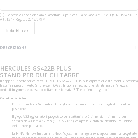
Ho preso visione e dichiaro di accettare la politica sulla privacy (Art. 13 d. Lgs. N. 196/2003 e
Artt 13-14 Reg. UE 2016/679)*
Invia richiesta
DESCRIZIONE
HERCULES GS422B PLUS
STAND PER DUE CHITARRE
Il doppio supporto per chitarra HERCULES GS422B PLUS può ospitare due strumenti e presenta
le staffe ripiegabili Auto Grip System (AGS), frizione a regolazione istantanea dell'altezza,
contatti in gomma espansa appositamente formata (SFF) e schienali regolabili.
Caratteristiche:
Due sistemi Auto Grip integrati pieghevoli bloccano in modo sicuro gli strumenti in
posizione.
Il giogo AGS aggiornato è progettato per adattarsi a più dimensioni di manici per
chitarra da 40 mm a 52 mm (1,57 "- 2,05"), comprese le chitarre classiche, acustiche,
elettriche e per basso.
Le NINA (Narrow Instrument Neck Adjustment) allegate sono appositamente progettate
per aumentare lo spessore dei bracci AGS per accogliere strumenti a collo stretto da min.