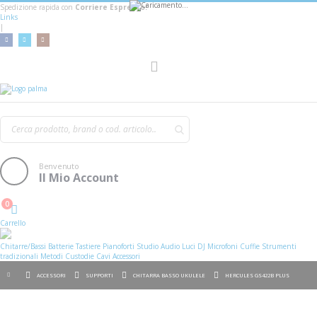
Spedizione rapida con
Corriere Espresso!
Links
|
AGGIUNGI AL CARRELLO
Toggle
Nav
Benvenuto
Il Mio Account
0
Cart
Carrello
Chitarre/Bassi
Batterie
Tastiere
Pianoforti
Studio
Audio
Luci
DJ
Microfoni
Cuffie
Strumenti
tradizionali
Metodi
Custodie
Cavi
Accessori
ACCESSORI
SUPPORTI
CHITARRA BASSO UKULELE
HERCULES GS422B PLUS