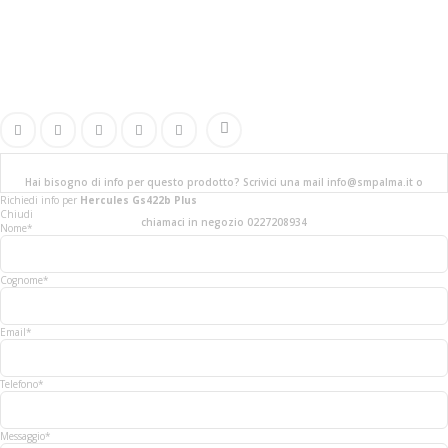
Hai bisogno di info per questo prodotto? Scrivici una mail info@smpalma.it o
Richiedi info
per
Hercules Gs422b Plus
Chiudi
chiamaci in negozio 0227208934
Nome*
Cognome*
Email*
Telefono*
Messaggio*