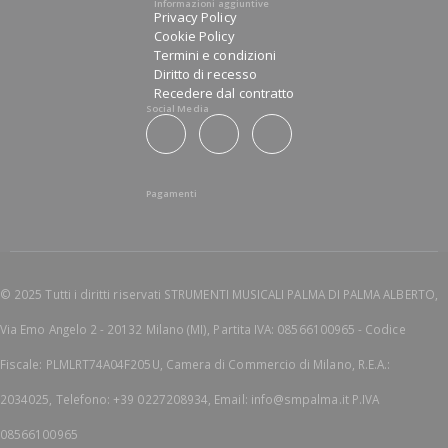
Informazioni aggiuntive
Privacy Policy
Cookie Policy
Termini e condizioni
Diritto di recesso
Recedere dal contratto
Social Media
Pagamenti
© 2025 Tutti i diritti riservati STRUMENTI MUSICALI PALMA DI PALMA ALBERTO,
Via Emo Angelo 2 - 20132 Milano (MI), Partita IVA: 08566100965 - Codice
Fiscale: PLMLRT74A04F205U, Camera di Commercio di Milano, R.E.A.:
2034025, Telefono: +39 0227208934, Email: info@smpalma.it P.IVA
08566100965