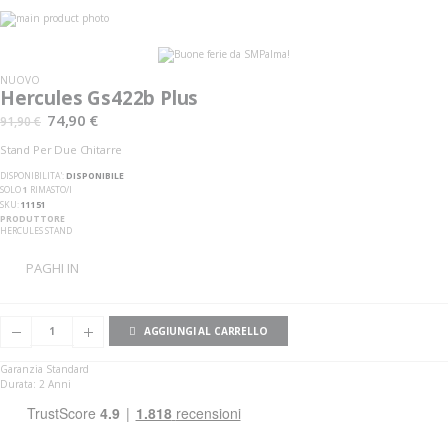
Vai
alla
Vai
fine
all'inizio
della
della
galleria
galleria
NUOVO
di
di
Hercules Gs422b Plus
immagini
immagini
74,90 €
91,90 €
Stand Per Due Chitarre
DISPONIBILITA':
DISPONIBILE
SOLO
1
RIMASTO/I
SKU
11151
PRODUTTORE
HERCULES STAND
PAGHI IN
AGGIUNGI AL CARRELLO
Garanzia Standard
Durata: 2 Anni