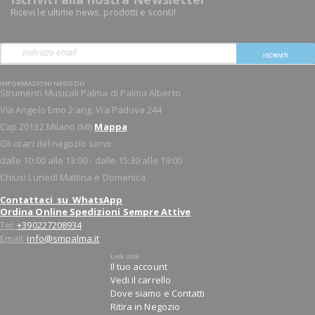
Ricevi le ultime news, prodotti e sconti!
ISCRIVITI
INFORMAZIONI NEGOZIO
Strumenti Musicali Palma di Palma Alberto
Via Angelo Emo 2 ang. Via Padova 244
Cap 20132 Milano (MI)
Mappa
Gli orari del negozio sono:
dalle 10:00 alle 13:00 - dalle 15:30 alle 19:00
Chiusi Lunedì Mattina e Domenica
Contattaci su WhatsApp
Ordina Online Spedizioni Sempre Attive
Tel:
+390227208934
Email:
info@smpalma.it
Link utili
Il tuo account
Vedi il carrello
Dove siamo e Contatti
Ritira in Negozio