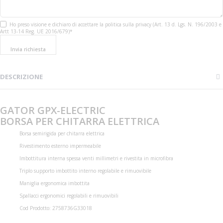
Ho preso visione e dichiaro di accettare la politica sulla privacy (Art. 13 d. Lgs. N. 196/2003 e
Artt 13-14 Reg. UE 2016/679)*
Invia richiesta
DESCRIZIONE
GATOR GPX-ELECTRIC
BORSA PER CHITARRA ELETTRICA
Borsa semirigida per chitarra elettrica
Rivestimento esterno impermeabile
Imbottitura interna spessa venti millimetri e rivestita in microfibra
Triplo supporto imbottito interno regolabile e rimuovibile
Maniglia ergonomica imbottita
Spallacci ergonomici regolabili e rimuovibili
Cod Prodotto: 2758736G33018