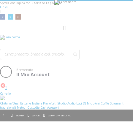
Spedizione rapida con
Corriere Espresso!
Links
|
AGGIUNGI AL CARRELLO
Toggle
Nav
Benvenuto
Il Mio Account
0
Cart
Carrello
Chitarre/Bassi
Batterie
Tastiere
Pianoforti
Studio
Audio
Luci
DJ
Microfoni
Cuffie
Strumenti
tradizionali
Metodi
Custodie
Cavi
Accessori
BRAND
GATOR
GATOR GPX-ELECTRIC