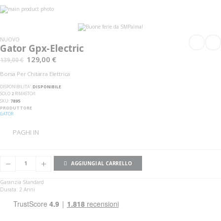
Vai
alla
Vai
fine
all'inizio
della
della
galleria
galleria
NUOVO
di
di
Gator Gpx-Electric
immagini
immagini
129,00 €
139,00 €
Borsa Per Chitarra Elettrica
DISPONIBILITA':
DISPONIBILE
SOLO
2
RIMASTO/I
SKU
7895
PRODUTTORE
GATOR
PAGHI IN
AGGIUNGI AL CARRELLO
Garanzia Standard
Durata: 2 Anni