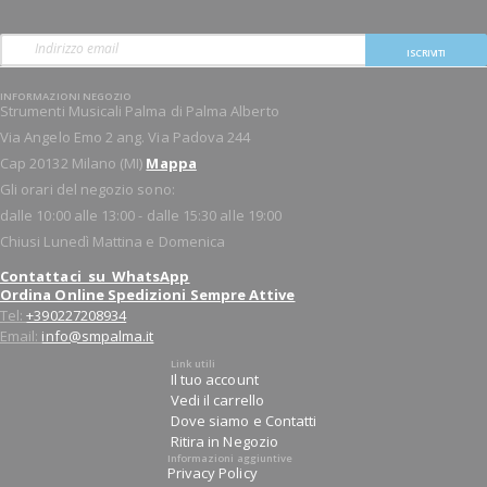
ISCRIVITI
INFORMAZIONI NEGOZIO
Strumenti Musicali Palma di Palma Alberto
Via Angelo Emo 2 ang. Via Padova 244
Cap 20132 Milano (MI)
Mappa
Gli orari del negozio sono:
dalle 10:00 alle 13:00 - dalle 15:30 alle 19:00
Chiusi Lunedì Mattina e Domenica
Contattaci su WhatsApp
Ordina Online Spedizioni Sempre Attive
Tel:
+390227208934
Email:
info@smpalma.it
Link utili
Il tuo account
Vedi il carrello
Dove siamo e Contatti
Ritira in Negozio
Informazioni aggiuntive
Privacy Policy