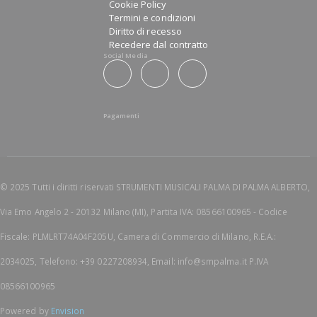
Cookie Policy
Termini e condizioni
Diritto di recesso
Recedere dal contratto
Social Media
Pagamenti
© 2025 Tutti i diritti riservati STRUMENTI MUSICALI PALMA DI PALMA ALBERTO,
Via Emo Angelo 2 - 20132 Milano (MI), Partita IVA: 08566100965 - Codice
Fiscale: PLMLRT74A04F205U, Camera di Commercio di Milano, R.E.A.:
2034025, Telefono: +39 0227208934, Email: info@smpalma.it P.IVA
08566100965
Powered by
Envision