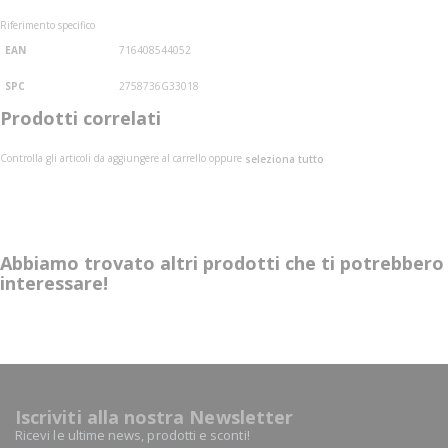
Riferimento specifico
EAN
716408544052
SPC
2758736G33018
Prodotti correlati
Controlla gli articoli da aggiungere al carrello oppure
seleziona tutto
Abbiamo trovato altri prodotti che ti potrebbero
interessare!
Iscriviti alla nostra Newsletter
Ricevi le ultime news, prodotti e sconti!