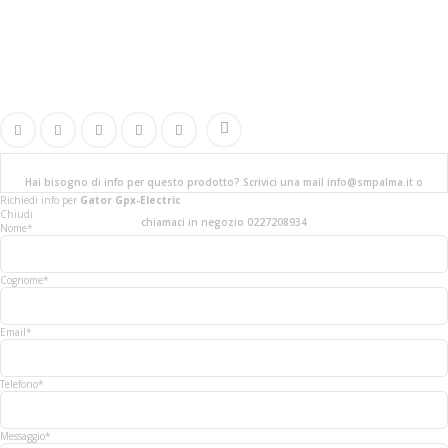
Hai bisogno di info per questo prodotto? Scrivici una mail info@smpalma.it o
Richiedi info
per
Gator Gpx-Electric
Chiudi
chiamaci in negozio 0227208934
Nome*
Cognome*
Email*
Telefono*
Messaggio*