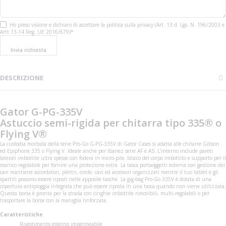
Ho preso visione e dichiaro di accettare la politica sulla privacy (Art. 13 d. Lgs. N. 196/2003 e
Artt 13-14 Reg. UE 2016/679)*
Invia richiesta
DESCRIZIONE
Gator G-PG-335V
Astuccio semi-rigida per chitarra tipo 335® o
Flying V®
La custodia morbida della serie Pro-Go G-PG-335V di Gator Cases si adatta alle chitarre Gibson
ed Epiphone 335 o Flying V. Ideale anche per Ibanez serie AF e AS. L'interno include pareti
laterali imbottite ultra spesse con fodera in micro-pile, blocco del corpo imbottito e supporto per il
manico regolabile per fornire una protezione extra. La tasca portaoggetti esterna con gestione dei
cavi mantiene accordatori, plettri, corde, cavi ed accessori organizzati mentre il tuo tablet e gli
spartiti possono essere riposti nelle apposite tasche. La gig-bag Pro-Go 335V è dotata di una
copertura antipioggia integrata che può essere riposta in una tasca quando non viene utilizzata.
Questa borsa è pronta per la strada con cinghie imbottite rimovibili, multi-regolabili o per
trasportare la borsa con la maniglia rinforzata.
Caratteristiche
Rivestimento esterno impermeabile