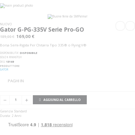
Vai
alla
Vai
fine
all'inizio
della
della
galleria
galleria
NUOVO
di
di
Gator G-PG-335V Serie Pro-GO
immagini
immagini
169,00 €
189,00 €
Borsa Semi-Rigida Per Chitarra Tipo 335® o Flying V®
DISPONIBILITA':
DISPONIBILE
SOLO
1
RIMASTO/I
SKU
13169
PRODUTTORE
GATOR
PAGHI IN
AGGIUNGI AL CARRELLO
Garanzia Standard
Durata: 2 Anni