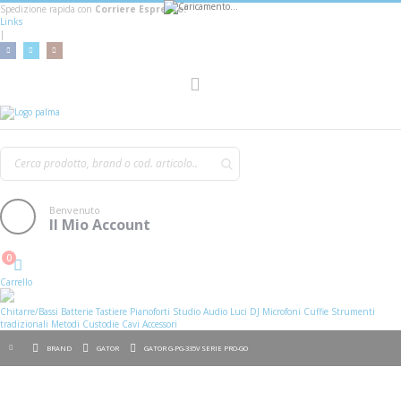
Spedizione rapida con
Corriere Espresso!
Links
|
AGGIUNGI AL CARRELLO
Toggle
Nav
Benvenuto
Il Mio Account
0
Cart
Carrello
Chitarre/Bassi
Batterie
Tastiere
Pianoforti
Studio
Audio
Luci
DJ
Microfoni
Cuffie
Strumenti
tradizionali
Metodi
Custodie
Cavi
Accessori
BRAND
GATOR
GATOR G-PG-335V SERIE PRO-GO