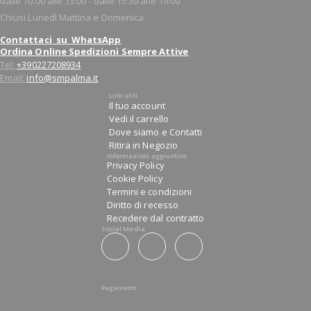
dalle 10:00 alle 13:00 - dalle 15:30 alle 19:00
Chiusi Lunedì Mattina e Domenica
Contattaci su WhatsApp
Ordina Online Spedizioni Sempre Attive
Tel:
+390227208934
Email:
info@smpalma.it
Link utili
Il tuo account
Vedi il carrello
Dove siamo e Contatti
Ritira in Negozio
Informazioni aggiuntive
Privacy Policy
Cookie Policy
Termini e condizioni
Diritto di recesso
Recedere dal contratto
Social Media
Pagamenti