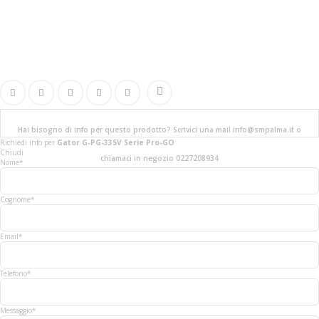
Hai bisogno di info per questo prodotto? Scrivici una mail info@smpalma.it o
Richiedi info
per
Gator G-PG-335V Serie Pro-GO
Chiudi
chiamaci in negozio 0227208934
Nome*
Cognome*
Email*
Telefono*
Messaggio*