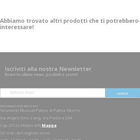
Abbiamo trovato altri prodotti che ti potrebbero
interessare!
Iscriviti alla nostra Newsletter
Ricevi le ultime news, prodotti e sconti!
ISCRIVITI
INFORMAZIONI NEGOZIO
Strumenti Musicali Palma di Palma Alberto
Via Angelo Emo 2 ang. Via Padova 244
Cap 20132 Milano (MI)
Mappa
Gli orari del negozio sono: