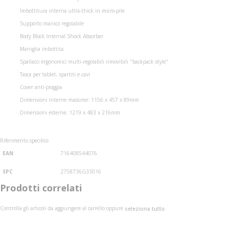
Imbottitura interna ultra-thick in micro-pile
Supporto manico regolabile
Body Block Internal Shock Absorber
Maniglia imbottita
Spallacci ergonomici multi-regolabili rimovibili "backpack style"
Tasca per tablet, spartiti e cavi
Cover anti-pioggia
Dimensioni interne massime: 1156 x 457 x 89mm
Dimensioni esterne: 1219 x 483 x 216mm
Riferimento specifico
EAN
716408544076
SPC
2758736G33016
Prodotti correlati
Controlla gli articoli da aggiungere al carrello oppure
seleziona tutto