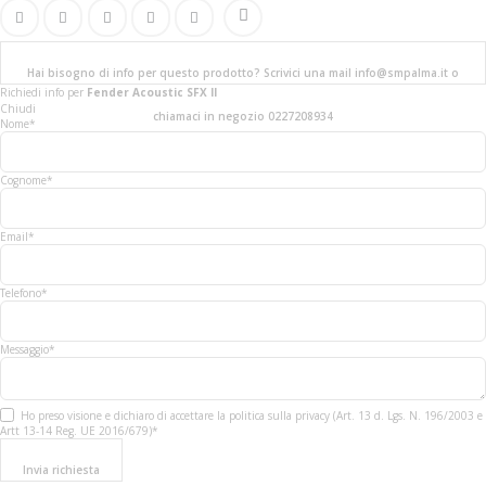
Hai bisogno di info per questo prodotto? Scrivici una mail info@smpalma.it o
Richiedi info
per
Fender Acoustic SFX II
Chiudi
chiamaci in negozio 0227208934
Nome*
Cognome*
Email*
Telefono*
Messaggio*
Ho preso visione e dichiaro di accettare la politica sulla privacy (Art. 13 d. Lgs. N. 196/2003 e
Artt 13-14 Reg. UE 2016/679)*
Invia richiesta