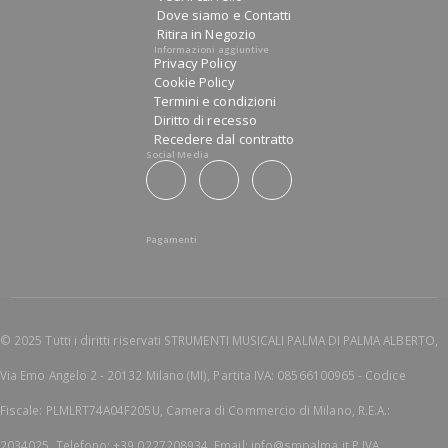
Dove siamo e Contatti
Ritira in Negozio
Informazioni aggiuntive
Privacy Policy
Cookie Policy
Termini e condizioni
Diritto di recesso
Recedere dal contratto
Social Media
Pagamenti
© 2025 Tutti i diritti riservati STRUMENTI MUSICALI PALMA DI PALMA ALBERTO,
Via Emo Angelo 2 - 20132 Milano (MI), Partita IVA: 08566100965 - Codice
Fiscale: PLMLRT74A04F205U, Camera di Commercio di Milano, R.E.A.:
2034025, Telefono: +39 0227208934, Email: info@smpalma.it P.IVA