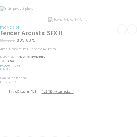
Vai
alla
Vai
fine
all'inizio
della
della
galleria
galleria
PROMOZIONI
di
di
Fender Acoustic SFX II
immagini
immagini
809,00 €
959,00 €
Amplificatore Per Chitarra Acustica
DISPONIBILITA':
NON DISPONIBILE
SKU
18504
PRODUTTORE
FENDER
Garanzia Standard
Durata: 2 Anni