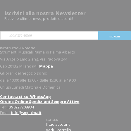
Iscriviti alla nostra Newsletter
Ricevi le ultime news, prodotti e sconti!
ISCRIVITI
INFORMAZIONI NEGOZIO
Strumenti Musicali Palma di Palma Alberto
Via Angelo Emo 2 ang. Via Padova 244
Cap 20132 Milano (MI)
Mappa
Gli orari del negozio sono:
dalle 10:00 alle 13:00 - dalle 15:30 alle 19:00
Chiusi Lunedì Mattina e Domenica
Contattaci su WhatsApp
Ordina Online Spedizioni Sempre Attive
Tel:
+390227208934
Email:
info@smpalma.it
Link utili
Il tuo account
Vedi il carrello