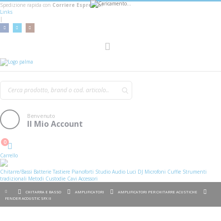
Spedizione rapida con
Corriere Espresso!
Links
|
Toggle
Nav
Benvenuto
Il Mio Account
0
Cart
Carrello
Chitarre/Bassi
Batterie
Tastiere
Pianoforti
Studio
Audio
Luci
DJ
Microfoni
Cuffie
Strumenti
tradizionali
Metodi
Custodie
Cavi
Accessori
CHITARRA E BASSO
AMPLIFICATORI
AMPLIFICATORI PER CHITARRE ACUSTICHE
FENDER ACOUSTIC SFX II