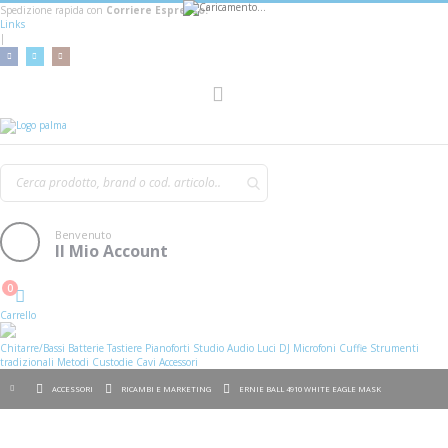
Spedizione rapida con
Corriere Espresso!
Links
|
AGGIUNGI AL CARRELLO
Toggle
Nav
Benvenuto
Il Mio Account
0
Cart
Carrello
Chitarre/Bassi
Batterie
Tastiere
Pianoforti
Studio
Audio
Luci
DJ
Microfoni
Cuffie
Strumenti
tradizionali
Metodi
Custodie
Cavi
Accessori
ACCESSORI
RICAMBI E MARKETING
ERNIE BALL 4910 WHITE EAGLE MASK