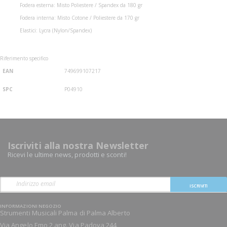
Fodera esterna: Misto Poliestere / Spandex da 180 gr
Fodera interna: Misto Cotone / Poliestere da 170 gr
Elastici: Lycra (Nylon/Spandex)
Riferimento specifico
EAN
749699107217
SPC
P04910
Iscriviti alla nostra Newsletter
Ricevi le ultime news, prodotti e sconti!
ISCRIVITI
INFORMAZIONI NEGOZIO
Strumenti Musicali Palma di Palma Alberto
Via Angelo Emo 2 ang. Via Padova 244