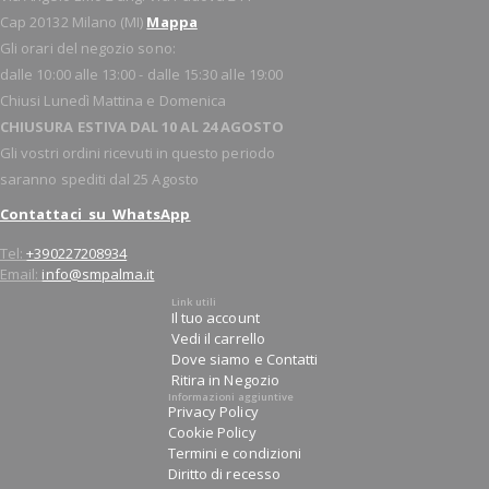
Cap 20132 Milano (MI)
Mappa
Gli orari del negozio sono:
dalle 10:00 alle 13:00 - dalle 15:30 alle 19:00
Chiusi Lunedì Mattina e Domenica
CHIUSURA ESTIVA DAL 10 AL 24 AGOSTO
Gli vostri ordini ricevuti in questo periodo
saranno spediti dal 25 Agosto
Contattaci su WhatsApp
Tel:
+390227208934
Email:
info@smpalma.it
Link utili
Il tuo account
Vedi il carrello
Dove siamo e Contatti
Ritira in Negozio
Informazioni aggiuntive
Privacy Policy
Cookie Policy
Termini e condizioni
Diritto di recesso