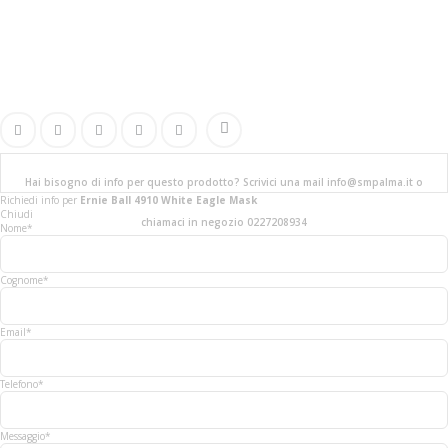
Hai bisogno di info per questo prodotto? Scrivici una mail info@smpalma.it o
Richiedi info
per
Ernie Ball 4910 White Eagle Mask
Chiudi
chiamaci in negozio 0227208934
Nome*
Cognome*
Email*
Telefono*
Messaggio*