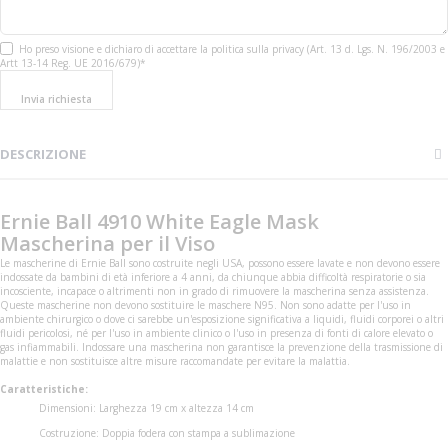
Ho preso visione e dichiaro di accettare la politica sulla privacy (Art. 13 d. Lgs. N. 196/2003 e
Artt 13-14 Reg. UE 2016/679)*
Invia richiesta
DESCRIZIONE
Ernie Ball 4910 White Eagle Mask
Mascherina per il Viso
Le mascherine di Ernie Ball sono costruite negli USA, possono essere lavate e non devono essere
indossate da bambini di età inferiore a 4 anni, da chiunque abbia difficoltà respiratorie o sia
incosciente, incapace o altrimenti non in grado di rimuovere la mascherina senza assistenza.
Queste mascherine non devono sostituire le maschere N95. Non sono adatte per l'uso in
ambiente chirurgico o dove ci sarebbe un'esposizione significativa a liquidi, fluidi corporei o altri
fluidi pericolosi, né per l'uso in ambiente clinico o l'uso in presenza di fonti di calore elevato o
gas infiammabili. Indossare una mascherina non garantisce la prevenzione della trasmissione di
malattie e non sostituisce altre misure raccomandate per evitare la malattia.
Caratteristiche:
Dimensioni: Larghezza 19 cm x altezza 14 cm
Costruzione: Doppia fodera con stampa a sublimazione