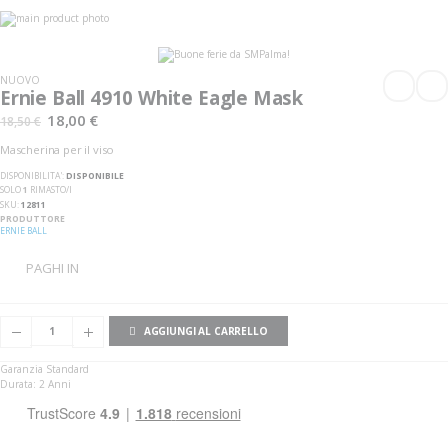
Vai
alla
Vai
fine
all'inizio
della
della
galleria
galleria
NUOVO
di
di
Ernie Ball 4910 White Eagle Mask
immagini
immagini
18,00 €
18,50 €
Mascherina per il viso
DISPONIBILITA':
DISPONIBILE
SOLO
1
RIMASTO/I
SKU
12811
PRODUTTORE
ERNIE BALL
PAGHI IN
AGGIUNGI AL CARRELLO
Garanzia Standard
Durata: 2 Anni