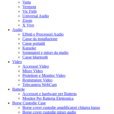
Varta
Vermont
Vic Firth
Universal Audio
Zoom
X Vive
Audio
Effetti e Processori Audio
Casse da installazione
Casse portatili
Karaoke
Sommatori e mixer da studio
Casse bluetooth
Video
Accessori Video
Mixer Video
Proiettore e Monitor Video
Registratore Video
Telecamera WebCam
Batterie
Accessori e hardware per Batteria
Monitor Per Batteria Elettronica
Borse Custodie Case
Borse cover custodie amplificatori chitarra basso
Borse cover custodie mixer audio