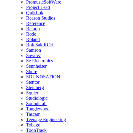
PromusicSoftWare
Project Lead
QuikLok
Reason Studios
Reference
Reloop
Rode
Roland
Rok Sak RCH
Samson
Savarez
Se Electronics
Sennheiser
Shure
SOUNDSATION
Stentor
Steinberg
Squier
Studiologic
Soundcraft
Tanglewood
Tascam
Teenage Engineering
Tobago
ToonTrack