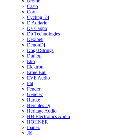
Bromo
Casio
Cort
Cycling '74
D'Addario
Da-Cappo
Db Technologies
Dexibell
DenonDj
Dogal Strings
Dunlop
Eko
Elektron
Ernie Ball
EVE Audio
Fbt
Fender
Genelec
Hartke
Hercules Dj
Heritage Audio
HH Electronics Audio
HOHNER
Ibanez
Jbl