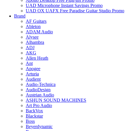
Apollo Desktop Free Plug-ins Promo
UAD Microphone Instant Savings Promo
UAD OX UAFX Free Paradise Guitar Studio Promo
Brand
AF Guitars
Ableton
ADAM Audio
Alysee
Alhambra
ADJ
AKG
Allen Heath
Ant
Apogee
Arturia
Audient
Audio-Technica
AudioDesign
Austrian Audio
ASHUN SOUND MACHINES
Art Pro Audio
BackVox
Blackstar
Boss
Beyerdynamic