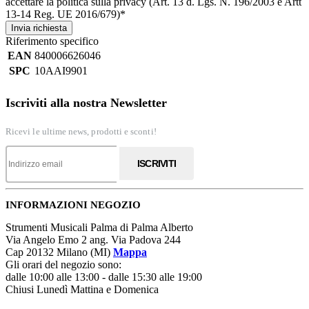
accettare la politica sulla privacy (Art. 13 d. Lgs. N. 196/2003 e Artt
13-14 Reg. UE 2016/679)*
Invia richiesta
Riferimento specifico
EAN
840006626046
SPC
10AAI9901
Iscriviti alla nostra Newsletter
Ricevi le ultime news, prodotti e sconti!
ISCRIVITI
INFORMAZIONI NEGOZIO
Strumenti Musicali Palma di Palma Alberto
Via Angelo Emo 2 ang. Via Padova 244
Cap 20132 Milano (MI)
Mappa
Gli orari del negozio sono:
dalle 10:00 alle 13:00 - dalle 15:30 alle 19:00
Chiusi Lunedì Mattina e Domenica