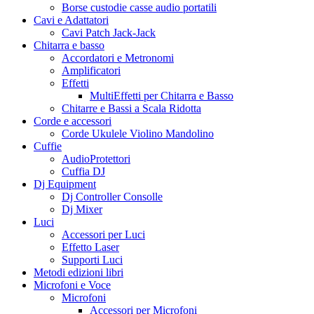
Borse custodie casse audio portatili
Cavi e Adattatori
Cavi Patch Jack-Jack
Chitarra e basso
Accordatori e Metronomi
Amplificatori
Effetti
MultiEffetti per Chitarra e Basso
Chitarre e Bassi a Scala Ridotta
Corde e accessori
Corde Ukulele Violino Mandolino
Cuffie
AudioProtettori
Cuffia DJ
Dj Equipment
Dj Controller Consolle
Dj Mixer
Luci
Accessori per Luci
Effetto Laser
Supporti Luci
Metodi edizioni libri
Microfoni e Voce
Microfoni
Accessori per Microfoni