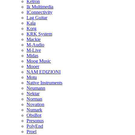
Ketron
Ik Multimedia
IConnectivity
Lag Guitar
Kala
Korg
KRK System
Mackie
M-Audio
M-Live
Midas
Moog Music
Mooer
NAM EDIZIONI
Motu
Native Instruments
Neumann
Nektar
Norman
Novation
Numark
ObsBot
Presonus
PolyEnd
Proel