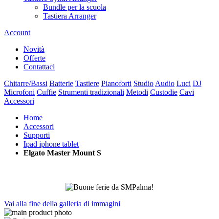
Bundle per la scuola
Tastiera Arranger
Account
Novità
Offerte
Contattaci
Chitarre/Bassi
Batterie
Tastiere
Pianoforti
Studio
Audio
Luci
DJ
Microfoni
Cuffie
Strumenti tradizionali
Metodi
Custodie
Cavi
Accessori
Home
Accessori
Supporti
Ipad iphone tablet
Elgato Master Mount S
Vai alla fine della galleria di immagini