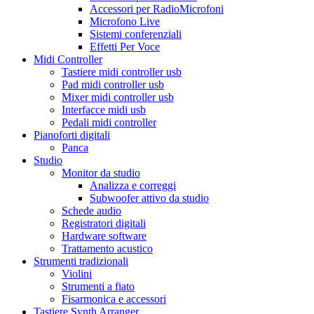
Accessori per RadioMicrofoni
Microfono Live
Sistemi conferenziali
Effetti Per Voce
Midi Controller
Tastiere midi controller usb
Pad midi controller usb
Mixer midi controller usb
Interfacce midi usb
Pedali midi controller
Pianoforti digitali
Panca
Studio
Monitor da studio
Analizza e correggi
Subwoofer attivo da studio
Schede audio
Registratori digitali
Hardware software
Trattamento acustico
Strumenti tradizionali
Violini
Strumenti a fiato
Fisarmonica e accessori
Tastiere Synth Arranger