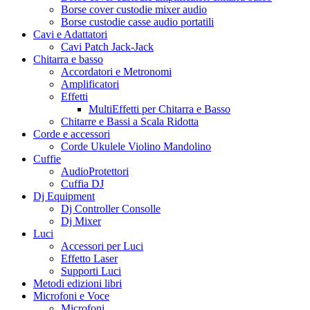
Borse cover custodie mixer audio
Borse custodie casse audio portatili
Cavi e Adattatori
Cavi Patch Jack-Jack
Chitarra e basso
Accordatori e Metronomi
Amplificatori
Effetti
MultiEffetti per Chitarra e Basso
Chitarre e Bassi a Scala Ridotta
Corde e accessori
Corde Ukulele Violino Mandolino
Cuffie
AudioProtettori
Cuffia DJ
Dj Equipment
Dj Controller Consolle
Dj Mixer
Luci
Accessori per Luci
Effetto Laser
Supporti Luci
Metodi edizioni libri
Microfoni e Voce
Microfoni