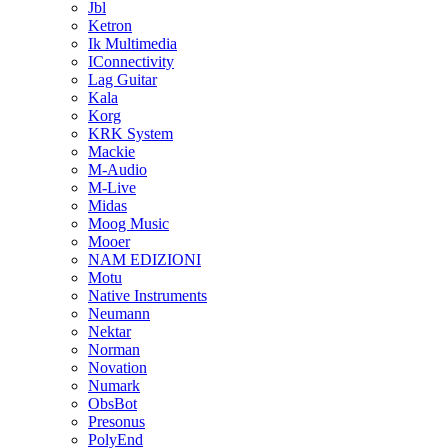
Jbl
Ketron
Ik Multimedia
IConnectivity
Lag Guitar
Kala
Korg
KRK System
Mackie
M-Audio
M-Live
Midas
Moog Music
Mooer
NAM EDIZIONI
Motu
Native Instruments
Neumann
Nektar
Norman
Novation
Numark
ObsBot
Presonus
PolyEnd