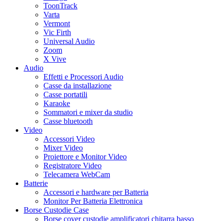
ToonTrack
Varta
Vermont
Vic Firth
Universal Audio
Zoom
X Vive
Audio
Effetti e Processori Audio
Casse da installazione
Casse portatili
Karaoke
Sommatori e mixer da studio
Casse bluetooth
Video
Accessori Video
Mixer Video
Proiettore e Monitor Video
Registratore Video
Telecamera WebCam
Batterie
Accessori e hardware per Batteria
Monitor Per Batteria Elettronica
Borse Custodie Case
Borse cover custodie amplificatori chitarra basso