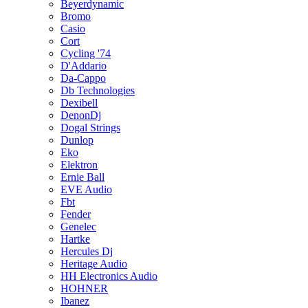
Beyerdynamic
Bromo
Casio
Cort
Cycling '74
D'Addario
Da-Cappo
Db Technologies
Dexibell
DenonDj
Dogal Strings
Dunlop
Eko
Elektron
Ernie Ball
EVE Audio
Fbt
Fender
Genelec
Hartke
Hercules Dj
Heritage Audio
HH Electronics Audio
HOHNER
Ibanez