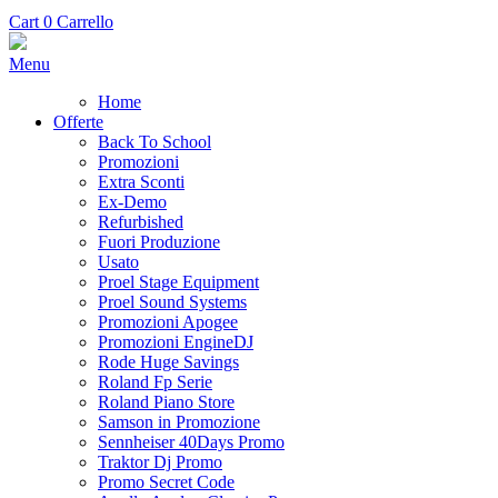
Cart
0
Carrello
Menu
Home
Offerte
Back To School
Promozioni
Extra Sconti
Ex-Demo
Refurbished
Fuori Produzione
Usato
Proel Stage Equipment
Proel Sound Systems
Promozioni Apogee
Promozioni EngineDJ
Rode Huge Savings
Roland Fp Serie
Roland Piano Store
Samson in Promozione
Sennheiser 40Days Promo
Traktor Dj Promo
Promo Secret Code