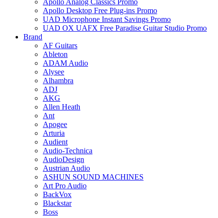
Apollo Analog Classics Promo
Apollo Desktop Free Plug-ins Promo
UAD Microphone Instant Savings Promo
UAD OX UAFX Free Paradise Guitar Studio Promo
Brand
AF Guitars
Ableton
ADAM Audio
Alysee
Alhambra
ADJ
AKG
Allen Heath
Ant
Apogee
Arturia
Audient
Audio-Technica
AudioDesign
Austrian Audio
ASHUN SOUND MACHINES
Art Pro Audio
BackVox
Blackstar
Boss