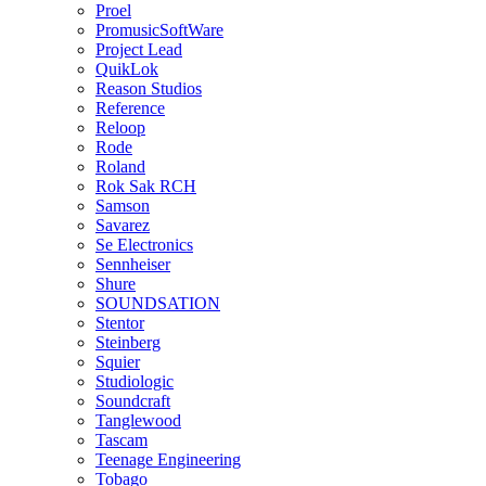
Proel
PromusicSoftWare
Project Lead
QuikLok
Reason Studios
Reference
Reloop
Rode
Roland
Rok Sak RCH
Samson
Savarez
Se Electronics
Sennheiser
Shure
SOUNDSATION
Stentor
Steinberg
Squier
Studiologic
Soundcraft
Tanglewood
Tascam
Teenage Engineering
Tobago