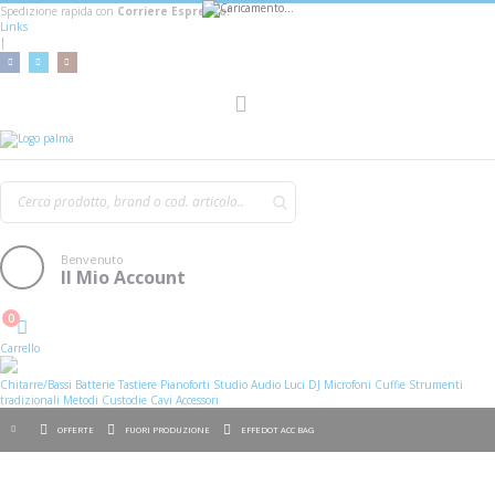
Spedizione rapida con
Corriere Espresso!
Links
|
Toggle
Nav
Benvenuto
Il Mio Account
0
Cart
Carrello
Chitarre/Bassi
Batterie
Tastiere
Pianoforti
Studio
Audio
Luci
DJ
Microfoni
Cuffie
Strumenti
tradizionali
Metodi
Custodie
Cavi
Accessori
OFFERTE
FUORI PRODUZIONE
EFFEDOT ACC BAG