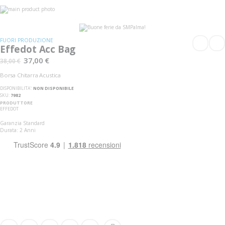
Vai
alla
Vai
fine
all'inizio
della
della
galleria
galleria
FUORI PRODUZIONE
di
di
Effedot Acc Bag
immagini
immagini
37,00 €
38,00 €
Borsa Chitarra Acustica
DISPONIBILITA':
NON DISPONIBILE
SKU
7982
PRODUTTORE
EFFEDOT
Garanzia Standard
Durata: 2 Anni