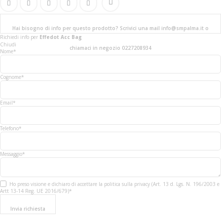
Hai bisogno di info per questo prodotto? Scrivici una mail info@smpalma.it o
Richiedi info
per
Effedot Acc Bag
Chiudi
chiamaci in negozio 0227208934
Nome*
Cognome*
Email*
Telefono*
Messaggio*
Ho preso visione e dichiaro di accettare la politica sulla privacy (Art. 13 d. Lgs. N. 196/2003 e
Artt 13-14 Reg. UE 2016/679)*
Invia richiesta