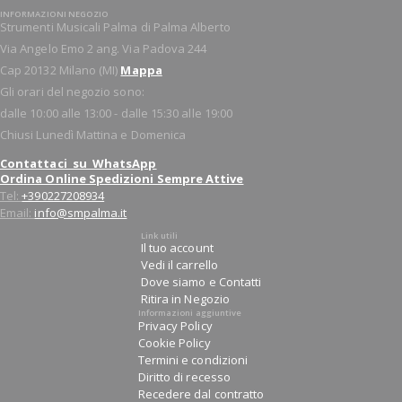
INFORMAZIONI NEGOZIO
Strumenti Musicali Palma di Palma Alberto
Via Angelo Emo 2 ang. Via Padova 244
Cap 20132 Milano (MI)
Mappa
Gli orari del negozio sono:
dalle 10:00 alle 13:00 - dalle 15:30 alle 19:00
Chiusi Lunedì Mattina e Domenica
Contattaci su WhatsApp
Ordina Online Spedizioni Sempre Attive
Tel:
+390227208934
Email:
info@smpalma.it
Link utili
Il tuo account
Vedi il carrello
Dove siamo e Contatti
Ritira in Negozio
Informazioni aggiuntive
Privacy Policy
Cookie Policy
Termini e condizioni
Diritto di recesso
Recedere dal contratto