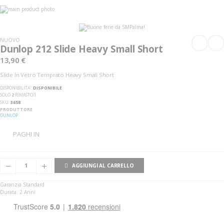
Vai
alla
Vai
fine
all'inizio
della
della
galleria
galleria
NUOVO
di
di
Dunlop 212 Slide Heavy Small Short
immagini
immagini
13,90 €
Slide In Vetro Temprato Heavy Small Short
DISPONIBILITA':
DISPONIBILE
SOLO
2
RIMASTO/I
SKU
3658
PRODUTTORE
DUNLOP
PAGHI IN
AGGIUNGI AL CARRELLO
Garanzia Standard
Durata: 2 Anni