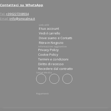
Contattaci su WhatsApp
Tel:
+390227208934
Email:
info@smpalma.it
Link utili
Il tuo account
Vedi il carrello
Dove siamo e Contatti
Ritira in Negozio
Informazioni aggiuntive
Privacy Policy
Cookie Policy
Termini e condizioni
Diritto di recesso
Recedere dal contratto
Social Media
Pagamenti