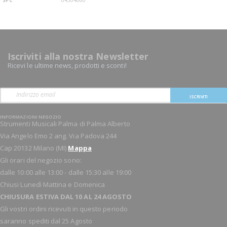
Iscriviti alla nostra Newsletter
Ricevi le ultime news, prodotti e sconti!
ISCRIVITI
INFORMAZIONI NEGOZIO
Strumenti Musicali Palma di Palma Alberto
Via Angelo Emo 2 ang. Via Padova 244
Cap 20132 Milano (MI)
Mappa
Gli orari del negozio sono:
dalle 10:00 alle 13:00 - dalle 15:30 alle 19:00
Chiusi Lunedì Mattina e Domenica
CHIUSURA ESTIVA DAL 10 AL 24 AGOSTO
Gli vostri ordini ricevuti in questo periodo
saranno spediti dal 25 Agosto