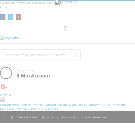
Spedizione rapida con
Corriere Espresso!
Links
|
AGGIUNGI AL CARRELLO
Toggle
Nav
Benvenuto
Il Mio Account
0
Cart
Carrello
Chitarre/Bassi
Batterie
Tastiere
Pianoforti
Studio
Audio
Luci
DJ
Microfoni
Cuffie
Strumenti
tradizionali
Metodi
Custodie
Cavi
Accessori
CORDE E ACCESSORI
SLIDE
DUNLOP 212 SLIDE HEAVY SMALL SHORT