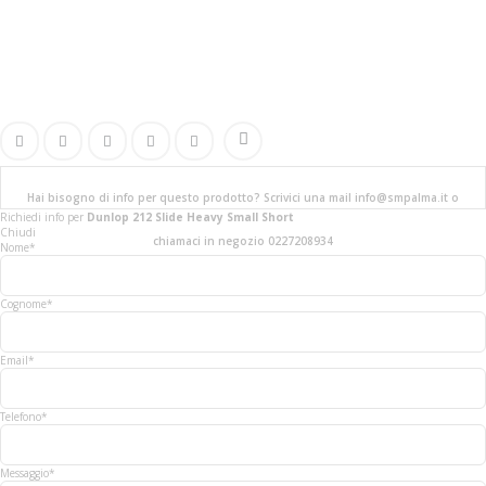
Hai bisogno di info per questo prodotto? Scrivici una mail info@smpalma.it o
Richiedi info
per
Dunlop 212 Slide Heavy Small Short
Chiudi
chiamaci in negozio 0227208934
Nome*
Cognome*
Email*
Telefono*
Messaggio*