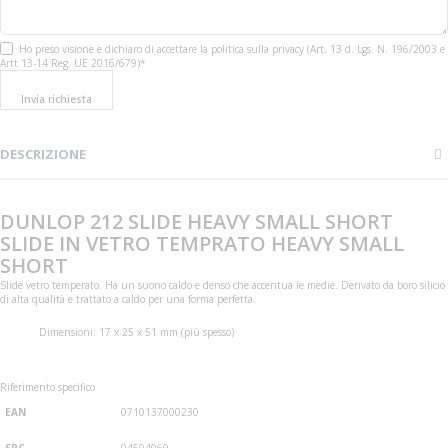
Ho preso visione e dichiaro di accettare la politica sulla privacy (Art. 13 d. Lgs. N. 196/2003 e
Artt 13-14 Reg. UE 2016/679)*
Invia richiesta
DESCRIZIONE
DUNLOP 212 SLIDE HEAVY SMALL SHORT
SLIDE IN VETRO TEMPRATO HEAVY SMALL
SHORT
Slide vetro temperato. Ha un suono caldo e denso che accentua le medie. Derivato da boro silicio
di alta qualità e trattato a caldo per una forma perfetta.
Dimensioni: 17 x 25 x 51 mm (più spesso)
Riferimento specifico
EAN
0710137000230
SPC
04504060