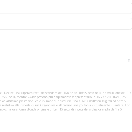
ssici. Dexibell ha superato l'attuale standard dei 16bit e 44.1kHz, noto nella riproduzione dei CD
n 65356 livelli, mentre 24-bit possono più ampiamente rappresentarlo in 16.777.216 livelli, 256
ad altissime prestazioni ed è in grado di riprodurre fino a 320 Oscillatori Digitali ed oltre 6
 realistica alla risposta di un Organo reale attraverso una polifonia virtualmente illimitata. Con
empio, ha una forma d’onda originale di ben 15 secondi invece della classica media da 1 a 5