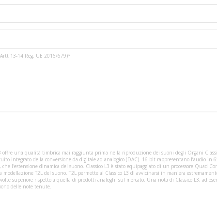
3 e Artt 13-14 Reg. UE 2016/679)*
co L3 offre una qualità timbrica mai raggiunta prima nella riproduzione dei suoni degli Organi Cla
ircuito integrato della conversione da digitale ad analogico (DAC). 16 bit rappresentano l’audio i
, che l'estensione dinamica del suono. Classico L3 è stato equipaggiato di un processore Quad Core 
lla modellazione T2L del suono. T2L permette al Classico L3 di avvicinarsi in maniera estremamente
volte superiore rispetto a quella di prodotti analoghi sul mercato. Una nota di Classico L3, ad es
suono delle note tenute.