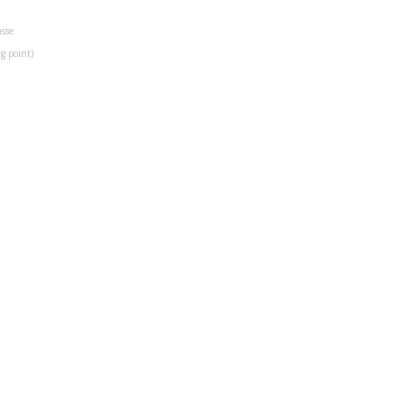
asse
g point)