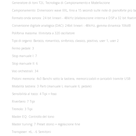
Generatore di toni T2L: Tecnologia di Campionamento e Modellazione
Campionamento: Dimensioni wave XXL, fino a 15 secondi sulle note di pianoforte più b
Formato onda sonora: 24 bit lineari - 48kHz (elaborazione interna e DSP a 32 bit floatin
Conversione digitale analogica (DAC): 24bit lineari - 48kHz, gamma dinamica 106dB
Polifonia massima: Illimitata a 320 oscillatore
Tipo di organo: Barocco, romantico, sinfonico, classico, positivo, user 1, user 2
Fermo pedale: 3
Stop manuale I: 7
Stop manuale II: 6
Voci orchestrali: 34
Pistoni memoria: 4x3 Banchi sotto la tastiera, memorizzabili e caricabili tramite USB
Modalità tastiera: 3 Parti (manuale I, manuale II, pedale)
Sensibilità al tocco: 4 Tipi + fisso
Riverbero: 7 Tipi
Tremolo: 3 Tipi
Master EQ: Controllo del tono
Master tuning: 7 Preset storici + regolazione fine
Transposer: +6, - 6 Semitoni