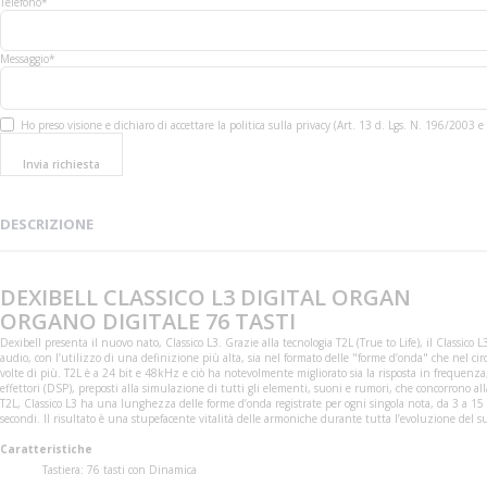
Telefono*
Messaggio*
Ho preso visione e dichiaro di accettare la politica sulla privacy (Art. 13 d. Lgs. N. 196/200
Invia richiesta
DESCRIZIONE
DEXIBELL CLASSICO L3 DIGITAL ORGAN
ORGANO DIGITALE 76 TASTI
Dexibell presenta il nuovo nato, Classico L3. Grazie alla tecnologia T2L (True to Life), il Classi
audio, con l’utilizzo di una definizione più alta, sia nel formato delle "forme d’onda" che nel c
volte di più. T2L è a 24 bit e 48kHz e ciò ha notevolmente migliorato sia la risposta in frequenza
effettori (DSP), preposti alla simulazione di tutti gli elementi, suoni e rumori, che concorrono a
T2L, Classico L3 ha una lunghezza delle forme d’onda registrate per ogni singola nota, da 3 a 15 
secondi. Il risultato è una stupefacente vitalità delle armoniche durante tutta l’evoluzione del 
Caratteristiche
Tastiera: 76 tasti con Dinamica