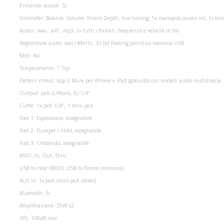
Enhancer accordi: Si
Controller: Balance, Volume, Riverb Depth, fine tuning, 1x manopola (audio in), 1x enco
Audio: .wav, .aiff, .mp3, in tutti i formati, frequenza e velocità in bit
Registratore audio: wav (48kHz, 32-bit floating point) su memoria USB
Midi: No
Temperamento: 7 Tipi
Pattern ritmici: App X Mure per iPhone e iPad (gratuito) con modelli audio multitraccia
Output: Jack (L/Mono, R) 1/4"
Cuffie: 1x Jack 1/4", 1 mini jack
Foot 1: Espressione, assegnabile
Foot 2: Dumper / Hold, assegnabile
Foot 3: Crescendo, assegnabile
MIDI: In, Out, Thru
USB to Host (MIDI), USB to Device (memoria)
AUX In: 1x Jack (mini-jack stereo)
Bluetooth: Si
Amplificazione: 35W x2
SPL: 108dB max