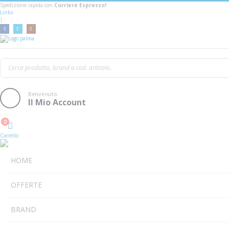
Spedizione rapida con
Corriere Espresso!
Links
|
Dexibell Classico L3
Benvenuto
Il Mio Account
0
Cart
Carrello
HOME
OFFERTE
BRAND