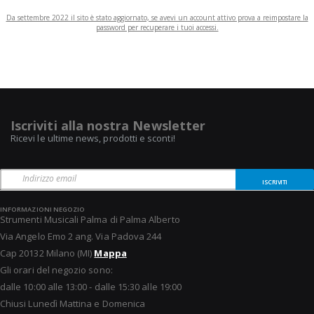
Da settembre 2022 il sito è stato aggiornato, se avevi un account attivo prova a reimpostare la
password per recuperare i tuoi accessi.
Iscriviti alla nostra Newsletter
Ricevi le ultime news, prodotti e sconti!
ISCRIVITI
INFORMAZIONI NEGOZIO
Strumenti Musicali Palma di Palma Alberto
Via Angelo Emo 2 ang. Via Padova 244
Cap 20132 Milano (MI)
Mappa
Gli orari del negozio sono:
dalle 10:00 alle 13:00 - dalle 15:30 alle 19:00
Chiusi Lunedì Mattina e Domenica