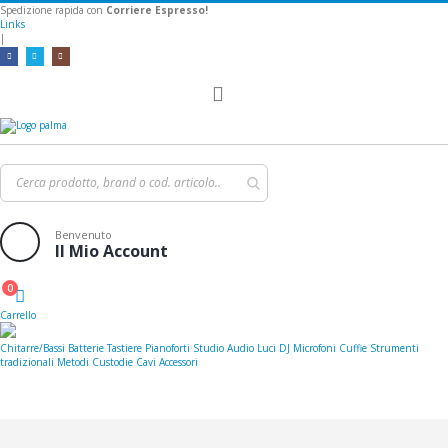
Spedizione rapida con
Corriere Espresso!
Links
|
Toggle
Nav
Benvenuto
Il Mio Account
0
Cart
Carrello
Chitarre/Bassi
Batterie
Tastiere
Pianoforti
Studio
Audio
Luci
DJ
Microfoni
Cuffie
Strumenti
tradizionali
Metodi
Custodie
Cavi
Accessori