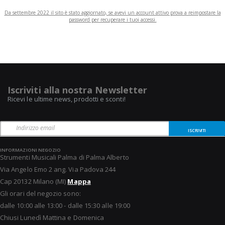
Da settembre 2022 il sito è stato aggiornato, se avevi un account attivo prova a reimpostare la
password per recuperare i tuoi accessi.
Iscriviti alla nostra Newsletter
Ricevi le ultime news, prodotti e sconti!
ISCRIVITI
INFORMAZIONI NEGOZIO
Strumenti Musicali Palma di Palma Alberto
Via Angelo Emo 2 ang. Via Padova 244
Cap 20132 Milano (MI)
Mappa
Gli orari del negozio sono:
dalle 10:00 alle 13:00 - dalle 15:30 alle 19:00
Chiusi Lunedì Mattina e Domenica