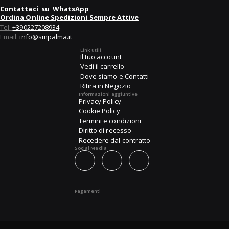
Contattaci su WhatsApp
Ordina Online Spedizioni Sempre Attive
Tel:
+390227208934
Email:
info@smpalma.it
Link utili
Il tuo account
Vedi il carrello
Dove siamo e Contatti
Ritira in Negozio
Informazioni aggiuntive
Privacy Policy
Cookie Policy
Termini e condizioni
Diritto di recesso
Recedere dal contratto
Social Media
Pagamenti