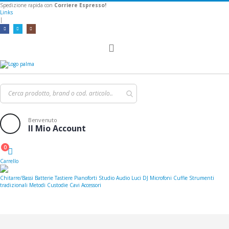
Spedizione rapida con
Corriere Espresso!
Links
|
Toggle
Nav
Benvenuto
Il Mio Account
0
Cart
Carrello
Chitarre/Bassi
Batterie
Tastiere
Pianoforti
Studio
Audio
Luci
DJ
Microfoni
Cuffie
Strumenti
tradizionali
Metodi
Custodie
Cavi
Accessori