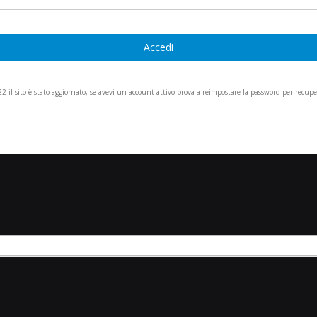
Accedi
 il sito è stato aggiornato, se avevi un account attivo prova a reimpostare la password per recupera