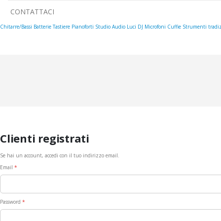
CONTATTACI
Chitarre/Bassi
Batterie
Tastiere
Pianoforti
Studio
Audio
Luci
DJ
Microfoni
Cuffie
Strumenti tradiz
Clienti registrati
Se hai un account, accedi con il tuo indirizzo email.
Email
Password