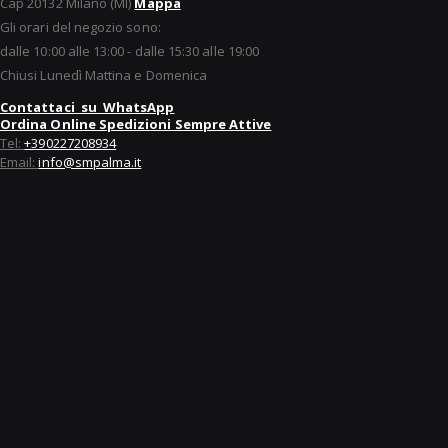
Cap 20132 Milano (MI)
Mappa
Gli orari del negozio sono:
dalle 10:00 alle 13:00 - dalle 15:30 alle 19:00
Chiusi Lunedì Mattina e Domenica
Contattaci su WhatsApp
Ordina Online Spedizioni Sempre Attive
Tel:
+390227208934
Email:
info@smpalma.it